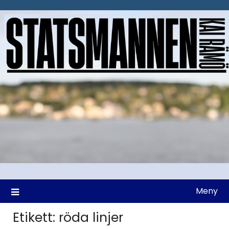
Hoppa
till
innehåll
Meny
Etikett:
röda linjer