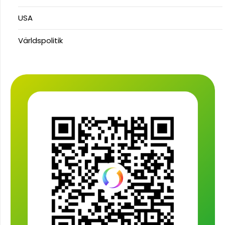
USA
Världspolitik