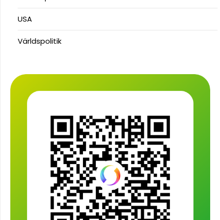
USA
Världspolitik