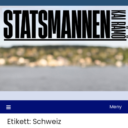
Hoppa
till
innehåll
Meny
Etikett:
Schweiz