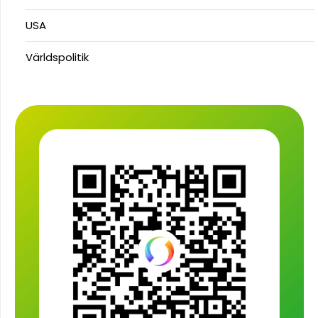
USA
Världspolitik