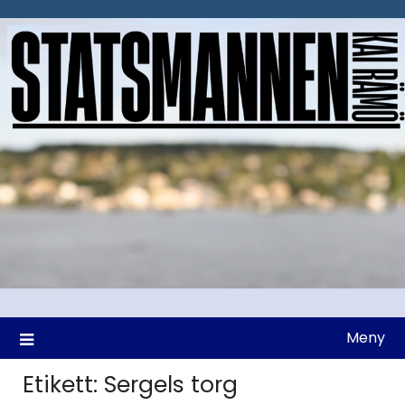
Hoppa
till
innehåll
Meny
Etikett:
Sergels torg