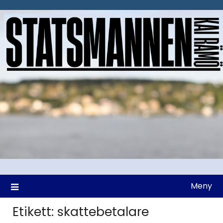
Hoppa
till
innehåll
Meny
Etikett:
skattebetalare