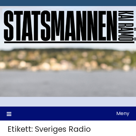
Hoppa
till
innehåll
Meny
Etikett:
Sveriges Radio