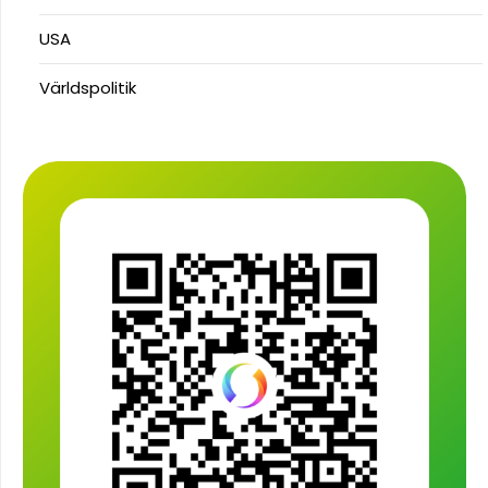
USA
Världspolitik