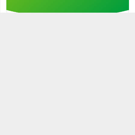
Stöd min kampanj!
STATSMANNEN PODCAST
Historien är full av ledare och politiker som varit mer eller
mindre statsmannamässiga. Den närige och
egenmättande ledaren är ingen statsman. Blott den
som leder och verkar för sitt ämbetes tänkta roll och gör