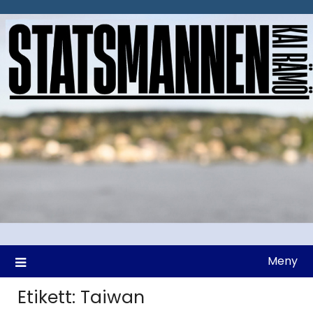
Hoppa
till
innehåll
Meny
Etikett:
Taiwan