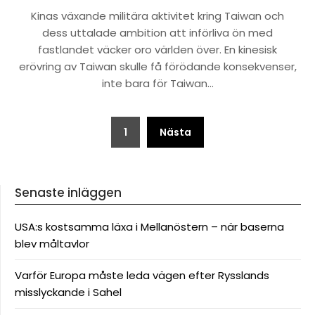
Kinas växande militära aktivitet kring Taiwan och
dess uttalade ambition att införliva ön med
fastlandet väcker oro världen över. En kinesisk
erövring av Taiwan skulle få förödande konsekvenser,
inte bara för Taiwan…
Sidnumrering
1
Nästa
för
inlägg
Senaste inläggen
USA:s kostsamma läxa i Mellanöstern – när baserna
blev måltavlor
Varför Europa måste leda vägen efter Rysslands
misslyckande i Sahel