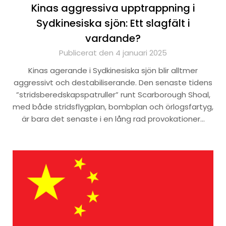
Kinas aggressiva upptrappning i
Sydkinesiska sjön: Ett slagfält i
vardande?
Publicerat den 4 januari 2025
Kinas agerande i Sydkinesiska sjön blir alltmer
aggressivt och destabiliserande. Den senaste tidens
”stridsberedskapspatruller” runt Scarborough Shoal,
med både stridsflygplan, bombplan och örlogsfartyg,
är bara det senaste i en lång rad provokationer…