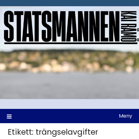
Hoppa
till
innehåll
Meny
Etikett:
trängselavgifter