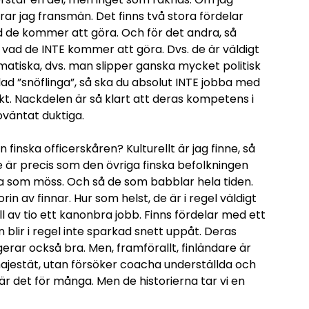
ar jag fransmän. Det finns två stora fördelar
d de kommer att göra. Och för det andra, så
 vad de INTE kommer att göra. Dvs. de är väldigt
atiska, dvs. man slipper ganska mycket politisk
lad ”snöflinga”, så ska du absolut INTE jobba med
t. Nackdelen är så klart att deras kompetens i
oväntat duktiga.
finska officerskåren? Kulturellt är jag finne, så
e är precis som den övriga finska befolkningen
ta som möss. Och så de som babblar hela tiden.
rin av finnar. Hur som helst, de är i regel väldigt
l av tio ett kanonbra jobb. Finns fördelar med ett
blir i regel inte sparkad snett uppåt. Deras
erar också bra. Men, framförallt, finländare är
majestät, utan försöker coacha underställda och
 är det för många. Men de historierna tar vi en