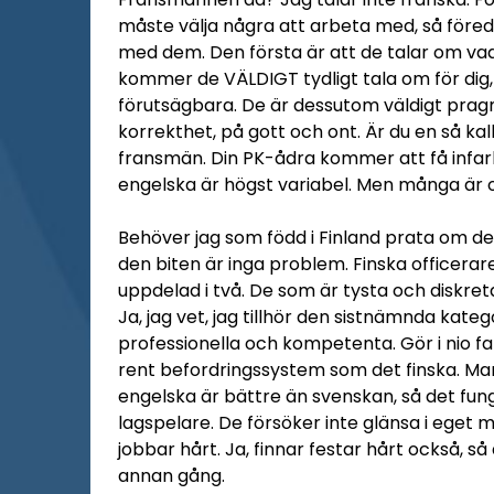
måste välja några att arbeta med, så föredr
med dem. Den första är att de talar om va
kommer de VÄLDIGT tydligt tala om för dig,
förutsägbara. De är dessutom väldigt pragm
korrekthet, på gott och ont. Är du en så kal
fransmän. Din PK-ådra kommer att få infark
engelska är högst variabel. Men många är 
Behöver jag som född i Finland prata om den 
den biten är inga problem. Finska officerar
uppdelad i två. De som är tysta och diskre
Ja, jag vet, jag tillhör den sistnämnda katego
professionella och kompetenta. Gör i nio fal
rent befordringssystem som det finska. Man 
engelska är bättre än svenskan, så det fung
lagspelare. De försöker inte glänsa i eget 
jobbar hårt. Ja, finnar festar hårt också, så
annan gång.