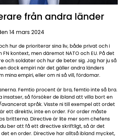
erare från andra länder
 den 14 mars 2024
h hur de prioriterar sina liv, både privat och i
nom FN kontext, men däremot NATO och EU. På det
e och soldater och hur de beter sig. Jag har ju så
, men dock empiri när det gäller andra länders
om mina empiri, eller om ni så vill, fördomar.
anerna. Femtio procent är bra, femtio inte så bra.
nsatser, så försöker de ibland att villa bort en
avancerat språk. Visste ni till exempel att ordet
r ett direktiv, inte en order. För order måste
s britterna. Directive är lite mer som chefens
ber att få ett directive skriftligt, så är det
lir det en order. Directive har alltså ibland mycket,