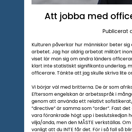
Att jobba med offic
Publicerat
Kulturen påverkar hur människor beter sig oc
arbetet. Jag har aldrig arbetat militärt i
viset lär man sig om andra länders officerar
klart inte statistiskt signifikanta underlag
officerare. Tänkte att jag skulle skriva lite 
Vi börjar väl med britterna. De är som afrik
Eftersom engelskan är arbetsspråk i många i
genom att använda ett relativt sofistikerat/
”directive” är samma som ”order”. Fast det ä
vara förankrade högt upp i beslutskedjan ho
vilja/anda, men den MÅSTE verkställas. Om du 
vanligt att du INTE får det. För i så fall så b