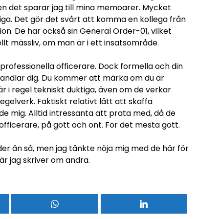
men det sparar jag till mina memoarer. Mycket
onliga. Det gör det svårt att komma en kollega från
tion. De har också sin General Order-01, vilket
ellt mässliv, om man är i ett insatsområde.
professionella officerare. Dock formella och din
ehandlar dig. Du kommer att märka om du är
är i regel tekniskt duktiga, även om de verkar
gelverk. Faktiskt relativt lätt att skaffa
e mig. Alltid intressanta att prata med, då de
officerare, på gott och ont. För det mesta gott.
der än så, men jag tänkte nöja mig med de här för
är jag skriver om andra.