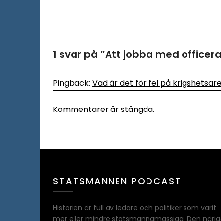
1 svar på ”
Att jobba med officera
Pingback:
Vad är det för fel på krigshets
Kommentarer är stängda.
STATSMANNEN PODCAST
Historien är full av ledare och politiker som varit
mer eller mindre statsmannamässiga. Den närig