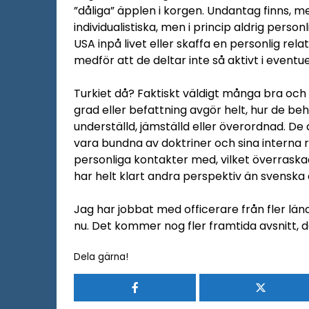
”dåliga” äpplen i korgen. Undantag finns, 
individualistiska, men i princip aldrig pers
USA inpå livet eller skaffa en personlig rela
medför att de deltar inte så aktivt i eventu
Turkiet då? Faktiskt väldigt många bra och 
grad eller befattning avgör helt, hur de b
underställd, jämställd eller överordnad. De 
vara bundna av doktriner och sina interna re
personliga kontakter med, vilket överraskad
har helt klart andra perspektiv än svenska 
Jag har jobbat med officerare från fler län
nu. Det kommer nog fler framtida avsnitt, d
Dela gärna!