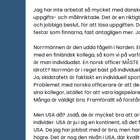
Jag har inte arbetat så mycket med danskar
uppgifts- och målinriktade. Det är en riktig
och jobbiga beslut, för att lösa uppgiften.
festar som finnarna, fast antagligen mer. 
Norrmännen är den udda fågeln i Norden. E
med en finländsk kollega, så kom vi på var
är man individualist. En norsk officer MÅSTE 
idrott? Norrmän är i regel bäst på individue
Ja, skidstafett är faktiskt en individuell spo
Problemet med norska officerare är att de
sina kollegor, istället för att vara lagspel
Många är väldigt bra. Framförallt så först
Men USA då? Jodå, de är mycket bra att ar
individer. USA är ju i sig en kontinent, så det 
USA. De jag har jobbat med är bra, men har h
högre. Det är nog den nivån i USA, där kvali