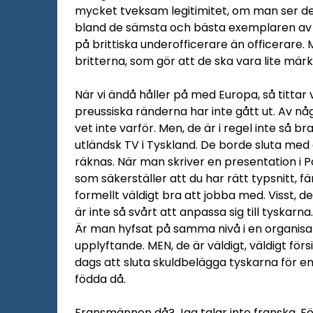
mycket tveksam legitimitet, om man ser det
bland de sämsta och bästa exemplaren av of
på brittiska underofficerare än officerare
britterna, som gör att de ska vara lite mär
När vi ändå håller på med Europa, så tittar v
preussiska ränderna har inte gått ut. Av 
vet inte varför. Men, de är i regel inte så
utländsk TV i Tyskland. De borde sluta med
räknas. När man skriver en presentation i Po
som säkerställer att du har rätt typsnitt, fä
formellt väldigt bra att jobba med. Visst, d
är inte så svårt att anpassa sig till tyskarna
Är man hyfsat på samma nivå i en organisati
upplyftande. MEN, de är väldigt, väldigt för
dags att sluta skuldbelägga tyskarna för en 
födda då.
Fransmännen då? Jag talar inte franska. Fö