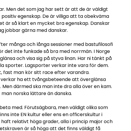
. Men det som jag har sett är att de är väldigt
t positiv egenskap. De är villiga att ta obekväma
 Det är så klart en mycket bra egenskap. Danskar
Jag jobbar gärna med danskar.
fter många och långa sessioner med bastufilosofi
för det inte funkade så bra med norrmän. I Norge
glänsa och visa sig på styva linan. Har ni tänkt på
lla sporter. Lagsporter verkar inte vara för dem.
rt, fast man kör sitt race efter varandra.
 verkar ha ett tvångsbeteende att överglänsa
are. Men därmed ska man inte dra alla över en kam.
år man norska lättare än danska.
beta med. Förutsägbara, men väldigt olika som
finns inte EN kultur eller ens en officerskultur i
aft relativt höga grader, alla i princip major och
tetskraven är så höga att det finns väldigt få