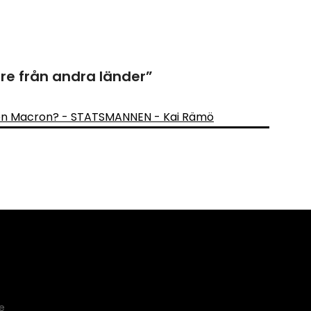
re från andra länder
”
aren Macron? - STATSMANNEN - Kai Rämö
e