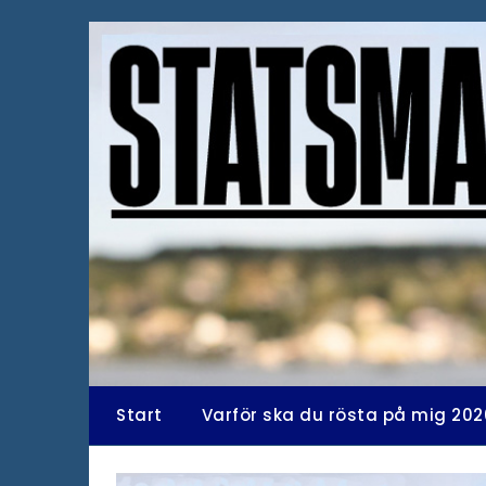
Hoppa
till
innehåll
Start
Varför ska du rösta på mig 202