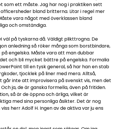
 som ett måste. Jag har nog i praktiken sett
ficersheder bland britterna. Litar i regel mer
. Måste vara något med överklassen bland
kliga och omständiga.
i väl på tyskarna då. Väldigt plikttrogna. De
någon anledning så röker många som borstbindare,
 bra på engelska. Måste vara att man dubbar
 det och bli mycket bättre på engelska. Formalia
werPoint till en tysk general, så har han en stab
rgkoder, tjocklek på liner med mera. Alltså,
et går inte att improvisera på svenskt vis, men det
. Och ja, de är ganska formella, även på fritiden.
on, så är de öppna och ärliga, vilket är
siktiga med sina personliga åsikter. Det är nog
viss herr Adolf H. Ingen av de aktiva var ju ens
rstår en del, men inget som räknas. Om jag