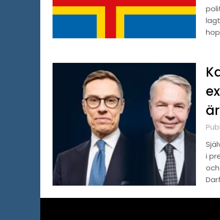
poli
lag
hop
Ka
ex
är
Pub
Sjä
i p
och 
Dar