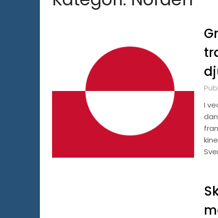
Gr
tr
dj
Publ
I v
dan
fra
kine
Sve
Sk
ma