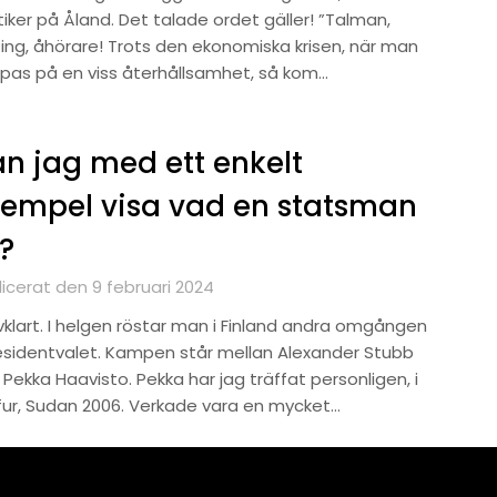
tiker på Åland. Det talade ordet gäller! ”Talman,
ting, åhörare! Trots den ekonomiska krisen, när man
pas på en viss återhållsamhet, så kom…
n jag med ett enkelt
empel visa vad en statsman
?
licerat den 9 februari 2024
lvklart. I helgen röstar man i Finland andra omgången
residentvalet. Kampen står mellan Alexander Stubb
Pekka Haavisto. Pekka har jag träffat personligen, i
fur, Sudan 2006. Verkade vara en mycket…