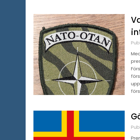
Va
in
Pub
Med
pre
För
för
upp
förs
Gä
Publ
Pre