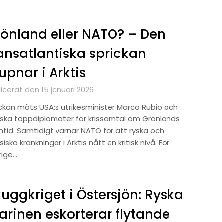
önland eller NATO? – Den
ansatlantiska sprickan
upnar i Arktis
icerat den 15 januari 2026
eckan möts USA:s utrikesminister Marco Rubio och
ska toppdiplomater för krissamtal om Grönlands
mtid. Samtidigt varnar NATO för att ryska och
siska kränkningar i Arktis nått en kritisk nivå. För
rige…
uggkriget i Östersjön: Ryska
rinen eskorterar flytande