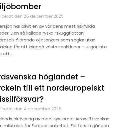
iljöbomber
licerat den 25 december 2025
rsjön har blivit en av världens mest riskfyllda
eder. Den så kallade ryska ”skuggflottan” –
dratals åldrande oljetankers som seglar utan
äkring för att kringgå västs sanktioner – utgör inte
a ett…
ydsvenska höglandet –
ckeln till ett nordeuropeiskt
ssilförsvar?
licerat den 4 december 2025
klands aktivering av robotsystemet Arrow 3 i veckan
en milstolpe för Europas säkerhet. För första gången