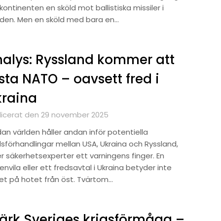
kontinenten en sköld mot ballistiska missiler i
den. Men en sköld med bara en…
alys: Ryssland kommer att
sta NATO – oavsett fred i
kraina
licerat den 29 november 2025
an världen håller andan inför potentiella
dsförhandlingar mellan USA, Ukraina och Ryssland,
er säkerhetsexperter ett varningens finger. En
nvila eller ett fredsavtal i Ukraina betyder inte
tet på hotet från öst. Tvärtom…
ärk Sveriges krigsförmåga –