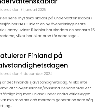
dervattenskablar
icerat den 31 januari 2025
er en serie mystiska skador på undervattenskablar i
ersjön har NATO inlett en ny övervakningsinsats,
tic Sentry”. Minst 11 kablar har skadats de senaste 15
aderna, vilket har ökat oron för sabotage…
atulerar Finland på
älvständighetsdagen
licerat den 6 december 2024
 är det Finlands självständighetsdag. Vi ska inte
mma att Sovjetunionen/Ryssland genomförde ett
tfärdigt krig mot Finland under andra världskriget.
 var min morfars och mormors generation som såg
 att jag…