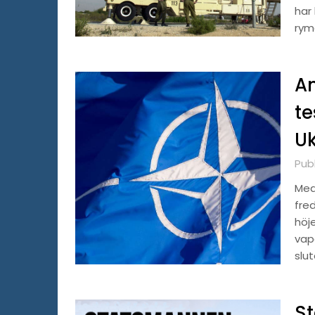
har 
rym
An
te
U
Pub
Med
fre
höj
vape
slu
St