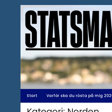
Hoppa
till
innehåll
Start
Varför ska du rösta på mig 202
Kategori:
Norden