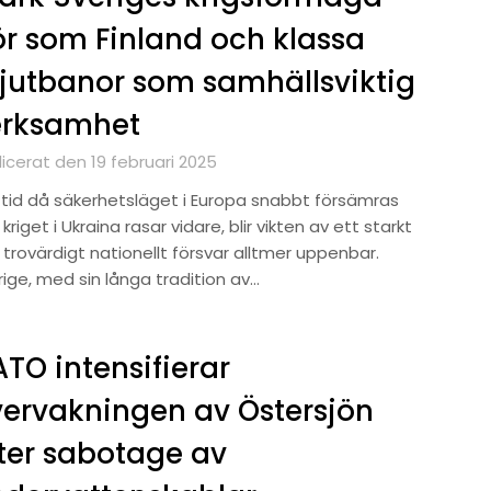
r som Finland och klassa
jutbanor som samhällsviktig
erksamhet
icerat den 19 februari 2025
n tid då säkerhetsläget i Europa snabbt försämras
kriget i Ukraina rasar vidare, blir vikten av ett starkt
trovärdigt nationellt försvar alltmer uppenbar.
rige, med sin långa tradition av…
TO intensifierar
ervakningen av Östersjön
ter sabotage av