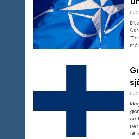
un
Publ
Eft
Öst
”Bal
mån
Gr
sj
Pub
Idag
glö
orät
Det
till