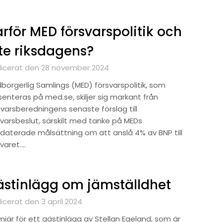
rför MED försvarspolitik och
te riksdagens?
licerat den 28 november 2024
borgerlig Samlings (MED) försvarspolitik, som
senteras på med.se, skiljer sig markant från
svarsberedningens senaste förslag till
svarsbeslut, särskilt med tanke på MEDs
daterade målsättning om att anslå 4% av BNP till
varet….
stinlägg om jämställdhet
icerat den 3 april 2024
miär för ett gästinlägg av Stellan Egeland, som är