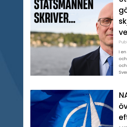
gö
sk
v
Publ
I e
och 
och 
Sve
NA
öv
ef