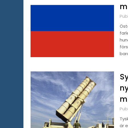
m
Pub
Öste
farl
hun
förs
bar
S
ny
mi
Pub
Tys
är 