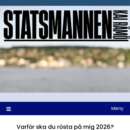
Hoppa
till
innehåll
Meny
Varför ska du rösta på mig 2026?