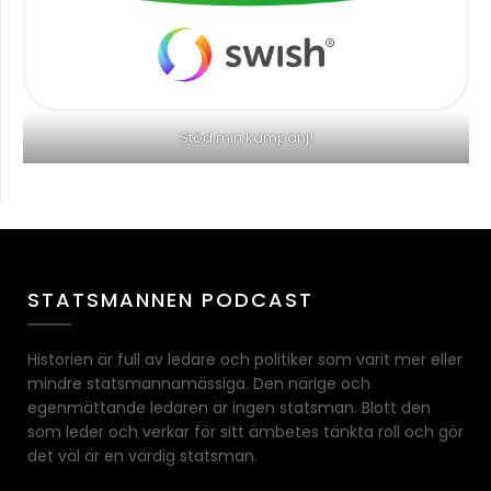
Stöd min kampanj!
STATSMANNEN PODCAST
Historien är full av ledare och politiker som varit mer eller
mindre statsmannamässiga. Den närige och
egenmättande ledaren är ingen statsman. Blott den
som leder och verkar för sitt ämbetes tänkta roll och gör
det väl är en värdig statsman.