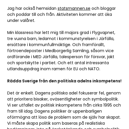
Jag har också hemsidan
statsmannen.se
och bloggar
och poddar till och från. Aktiviteten kommer att öka
under valåret.
Min klassresa har lett mig till majors grad i Flygvapnet,
tre vuxna barn, ledamot i kommunstyrelsen i Järfälla,
ersättare i kommunfullmäktige. Och framförallt,
förtroendeposter i Medborgerlig Samling, såsom vice
ordförande i MED Järfälla, talesperson för försvar, jakt
och sportskytte i partiet. Och ett antal intressanta
utlandsuppdrag inom ramen för EU och NATO.
Rädda Sverige från den politiska adelns inkompetens!
Det är enkelt. Dagens politiska adel fokuserar fel, genom
att prioritera bisaker, oväsentligheter och symbolpolitik.
Vi ser utfallet av politisk inkompetens från cirka 1995 och
fram till idag. Dagens politiker är uppenbarligen
oförmögna att lösa de problem som de själv har skapat.
Vi måste skapa politik som baseras på realistiska