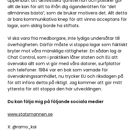
uppenbart att aktivistiska tjänstemän och politiker gör
allt de kan för att ta ifrån dig äganderätten för ”det
allmännas bästa”, som de brukar motivera det. Allt detta
är bara kommunikativa knep för att vinna acceptans för
lagar, som aldrig borde ha stiftats.
Vi ska vara fria medborgare, inte lydiga undersåtar till
överhögheten. Därför måste vi stoppa lagar som faktiskt
bryter mot våra mänskliga rättigheter. En sådan lag är
Chat Control, som i praktiken låter staten och EU att
övervaka allt som vi gör med våra datorer, surfplattor
och telefoner. 1984 var en bok som varnade för
övervakningssamhället, nu trycker EU och riksdagen på
för att införa detta på riktigt. Jag kommer att gör mitt
yttersta för att stoppa den här utvecklingen.
Du kan följa mig på följande sociala medier
www.statsmannen.se
X: @ramo_kai