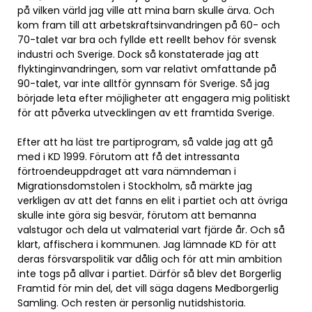
på vilken värld jag ville att mina barn skulle ärva. Och
kom fram till att arbetskraftsinvandringen på 60- och
70-talet var bra och fyllde ett reellt behov för svensk
industri och Sverige. Dock så konstaterade jag att
flyktinginvandringen, som var relativt omfattande på
90-talet, var inte alltför gynnsam för Sverige. Så jag
började leta efter möjligheter att engagera mig politiskt
för att påverka utvecklingen av ett framtida Sverige.
Efter att ha läst tre partiprogram, så valde jag att gå
med i KD 1999. Förutom att få det intressanta
förtroendeuppdraget att vara nämndeman i
Migrationsdomstolen i Stockholm, så märkte jag
verkligen av att det fanns en elit i partiet och att övriga
skulle inte göra sig besvär, förutom att bemanna
valstugor och dela ut valmaterial vart fjärde år. Och så
klart, affischera i kommunen. Jag lämnade KD för att
deras försvarspolitik var dålig och för att min ambition
inte togs på allvar i partiet. Därför så blev det Borgerlig
Framtid för min del, det vill säga dagens Medborgerlig
Samling. Och resten är personlig nutidshistoria.