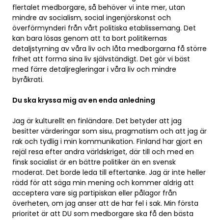
flertalet medborgare, så behöver vi inte mer, utan
mindre av socialism, social ingenjörskonst och
överförmynderi från vårt politiska etablissemang. Det
kan bara lösas genom att ta bort politikernas
detaljstyrning av våra liv och låta medborgarna få större
frihet att forma sina liv självständigt. Det gör vi bäst
med färre detaljregleringar i våra liv och mindre
byråkrati.
Du ska kryssa mig av en enda anledning
Jag är kulturellt en finländare. Det betyder att jag
besitter värderingar som sisu, pragmatism och att jag är
rak och tydlig i min kommunikation. Finland har gjort en
rejäl resa efter andra världskriget, där till och med en
finsk socialist är en bättre politiker än en svensk
moderat. Det borde leda till eftertanke. Jag är inte heller
rädd för att säga min mening och kommer aldrig att
acceptera vare sig partipiskan eller pålagor från
överheten, om jag anser att de har fel i sak. Min första
prioritet är att DU som medborgare ska få den bästa