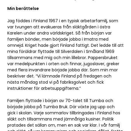
Min berättelse
Jag föddes i Finland 1967 i en typisk arbetarfamilj, som
var tvungen att evakueras från släktgården i östra
Karelen under andra världskriget. Så från början var
familjen bönder, men började jobba i Imatra med
omnejd. Kriget hade gjort Finland fattigt. Det ledde till att
mina föräldrar flyttade till Silverdalen i Småland 1969
tillsammans med mig och min lillebror. Pappersbruket
var medelpunkten i orten och finnar, jugoslaver, greker
med flera invandrare började jobba där. Som min mor
beskriver det. “Vi lämnade Finland på fredagen och
nästa måndag stod vi på fabriksgolvet och fick
instruktioner för arbetsuppgifterna.”
Familjen flyttade i början av 70-talet till Tumba och
började jobba på Tumba Bruk. Där växte jag upp och
gick i skolan. Varje sommarlov tillbringades i Finland hos
släkt och tillsammans med jämnåriga kusiner. Politik
pratades det sällan om, men en sak var klar. I vår familj