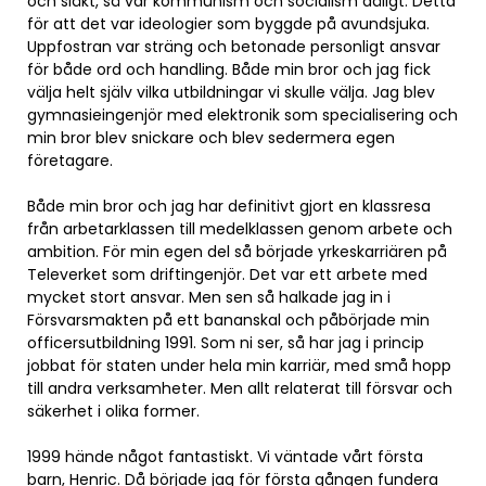
och släkt, så var kommunism och socialism dåligt. Detta
för att det var ideologier som byggde på avundsjuka.
Uppfostran var sträng och betonade personligt ansvar
för både ord och handling. Både min bror och jag fick
välja helt själv vilka utbildningar vi skulle välja. Jag blev
gymnasieingenjör med elektronik som specialisering och
min bror blev snickare och blev sedermera egen
företagare.
Både min bror och jag har definitivt gjort en klassresa
från arbetarklassen till medelklassen genom arbete och
ambition. För min egen del så började yrkeskarriären på
Televerket som driftingenjör. Det var ett arbete med
mycket stort ansvar. Men sen så halkade jag in i
Försvarsmakten på ett bananskal och påbörjade min
officersutbildning 1991. Som ni ser, så har jag i princip
jobbat för staten under hela min karriär, med små hopp
till andra verksamheter. Men allt relaterat till försvar och
säkerhet i olika former.
1999 hände något fantastiskt. Vi väntade vårt första
barn, Henric. Då började jag för första gången fundera