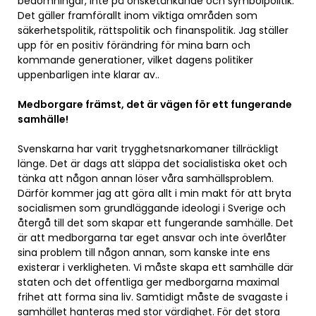
bedömningar, inte på önsketänkande och symbolpolitik.
Det gäller framförallt inom viktiga områden som
säkerhetspolitik, rättspolitik och finanspolitik. Jag ställer
upp för en positiv förändring för mina barn och
kommande generationer, vilket dagens politiker
uppenbarligen inte klarar av..
Medborgare främst, det är vägen för ett fungerande
samhälle!
Svenskarna har varit trygghetsnarkomaner tillräckligt
länge. Det är dags att släppa det socialistiska oket och
tänka att någon annan löser våra samhällsproblem.
Därför kommer jag att göra allt i min makt för att bryta
socialismen som grundläggande ideologi i Sverige och
återgå till det som skapar ett fungerande samhälle. Det
är att medborgarna tar eget ansvar och inte överlåter
sina problem till någon annan, som kanske inte ens
existerar i verkligheten. Vi måste skapa ett samhälle där
staten och det offentliga ger medborgarna maximal
frihet att forma sina liv. Samtidigt måste de svagaste i
samhället hanteras med stor värdighet. För det stora