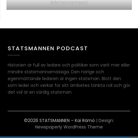
Stöd min kampanj!
STATSMANNEN PODCAST
Historien är full av ledare och politiker som varit mer eller
mindre statsmannamässiga. Den närige och
egenmättande ledaren är ingen statsman. Blott den
som leder och verkar för sitt ämbetes tänkta roll och gör
det väl är en värdig statsman.
©2026 STATSMANNEN – Kai Rämö
| Design:
Newspaperly WordPress Theme