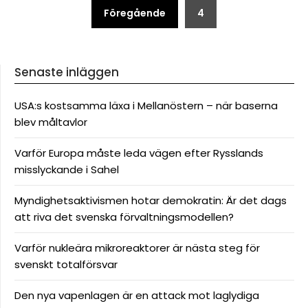
Sidnumrering
Föregående
4
för
inlägg
Senaste inläggen
USA:s kostsamma läxa i Mellanöstern – när baserna
blev måltavlor
Varför Europa måste leda vägen efter Rysslands
misslyckande i Sahel
Myndighetsaktivismen hotar demokratin: Är det dags
att riva det svenska förvaltningsmodellen?
Varför nukleära mikroreaktorer är nästa steg för
svenskt totalförsvar
Den nya vapenlagen är en attack mot laglydiga