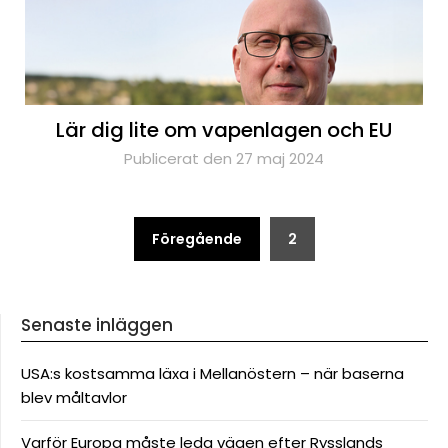
Lär dig lite om vapenlagen och EU
Publicerat den 27 maj 2024
Sidnumrering
Föregående
2
för
inlägg
Senaste inläggen
USA:s kostsamma läxa i Mellanöstern – när baserna
blev måltavlor
Varför Europa måste leda vägen efter Rysslands