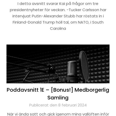
I detta avsnitt svarar Kai på frågor om tre
presidentnyheter för veckan. -Tucker Carlsson har
intervjuat Putin-Alexander Stubb har röstats in i
Finland-Donald Trump höll tal, om NATO, i South
Carolina
Poddavsnitt 1E – [Bonus!] Medborgerlig
Samling
Publicerat den 8 februari 2024
När vi ända satt och gick igenom mina vallöften inför