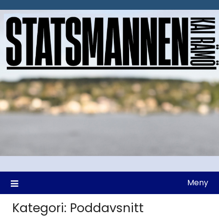
Hoppa
till
innehåll
Meny
Kategori:
Poddavsnitt