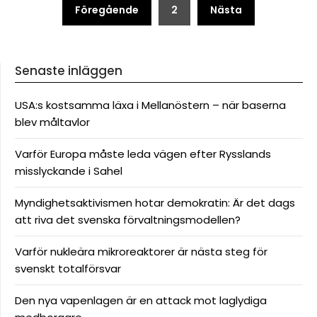
Sidnumrering
Föregående
2
Nästa
för
inlägg
Senaste inläggen
USA:s kostsamma läxa i Mellanöstern – när baserna
blev måltavlor
Varför Europa måste leda vägen efter Rysslands
misslyckande i Sahel
Myndighetsaktivismen hotar demokratin: Är det dags
att riva det svenska förvaltningsmodellen?
Varför nukleära mikroreaktorer är nästa steg för
svenskt totalförsvar
Den nya vapenlagen är en attack mot laglydiga