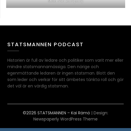
Stöd min kampanj!
STATSMANNEN PODCAST
Historien är full av ledare och politiker som varit mer eller
mindre statsmannamässiga. Den närige och
egenmättande ledaren är ingen statsman. Blott den
som leder och verkar för sitt ämbetes tänkta roll och gör
det väl är en värdig statsman.
©2026 STATSMANNEN – Kai Rämö
| Design:
Newspaperly WordPress Theme