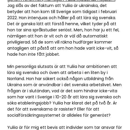
Jag slås av det faktum att Yuliia är ukrainska, det
betyder att hon kom till Sverige som tidigast i februari
2022. Hon intervjuas och håller på att lära sig svenska.
Det är ganska lätt att förstå henne, vilket tyder på att
hon tar sina språkstudier seriöst. Men, hon har ju ett fel,
nämligen att hon är vit och är väl då automatiskt
priviligierad. Så de som vill räkna hudfärger kommer
antagligen att påstå att om hon hade varit icke-vit, så
hade hon inte fått jobbet.
Min personliga slutsats är att Yuliia har ambitionen att
lära sig svenska och även att arbeta i en liten by i
Norrland. Hon har säkert också någon utbildning från
Ukraina som är användbar i det svenska arbetslivet. Men
frågan är i slutändan, vad är det som hindrar icke-vita
som har varit i Sverige i 10-20 år att lära sig svenska och
söka etableringsjobb? Yuliia har klarat det på två år. Är
det för att svenskarna är rasister? Eller för att
socialförsäkringssystemet är alldeles för generöst?
Yuliia är för mig ett bevis att individer som tar ansvar för