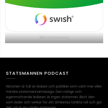
Stöd min kampanj!
STATSMANNEN PODCAST
Historien är full av ledare och politiker som varit mer eller
mindre statsmannamässiga. Den närige och
egenmättande ledaren är ingen statsman. Blott den
som leder och verkar för sitt ämbetes tänkta roll och gör
det väl är en värdig statsman.