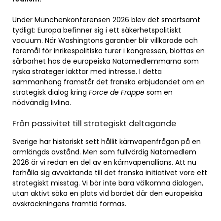
Under Münchenkonferensen 2026 blev det smärtsamt
tydligt: Europa befinner sig i ett säkerhetspolitiskt
vacuum. När Washingtons garantier blir villkorade och
föremål för inrikespolitiska turer i kongressen, blottas en
sårbarhet hos de europeiska Natomedlemmarna som
ryska strateger iakttar med intresse. I detta
sammanhang framstår det franska erbjudandet om en
strategisk dialog kring
Force de Frappe
som en
nödvändig livlina.
Från passivitet till strategiskt deltagande
Sverige har historiskt sett hållit kärnvapenfrågan på en
armlängds avstånd. Men som fullvärdig Natomedlem
2026 är vi redan en del av en kärnvapenallians. Att nu
förhålla sig avvaktande till det franska initiativet vore ett
strategiskt misstag. Vi bör inte bara välkomna dialogen,
utan aktivt söka en plats vid bordet där den europeiska
avskräckningens framtid formas.