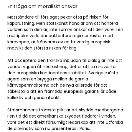
En fråga om moraliskt ansvar
Motståndare till förslaget pekar ofta på risken för
kapprustning. Men statskonst handlar om att hantera
världen som den är, inte som vi önskar att den vore. I en
multipolär värld där auktoritära regimer rustar med
kärnvapen, är frånvaron av en trovärdig europeisk
motvikt den största risken för krig.
Att acceptera den franska inbjudan till dialog är inte att
vända ryggen åt nedrustning; det är att ta ansvar för
den europeiska kontinentens stabilitet. Sverige måste
agera som en brygga mellan de gamla
kärnvapenmakterna och de nya allierade för att
säkerställa att en framtida europeisk garanti är både
kollektiv och genomtänkt.
Statsmannens främsta plikt är att skydda medborgarna.
I en tid då det amerikanska skyddet fladdrar i vinden,
vore det ett direkt försumligt ledarskap att inte utforska
de alternativ som nu presenteras i Paris.