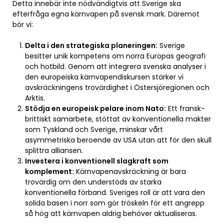
Detta innebär inte nödvändigtvis att Sverige ska
efterfråga egna kärnvapen på svensk mark. Däremot
bör vi:
Delta i den strategiska planeringen:
Sverige
besitter unik kompetens om norra Europas geografi
och hotbild. Genom att integrera svenska analyser i
den europeiska kärnvapendiskursen stärker vi
avskräckningens trovärdighet i Östersjöregionen och
Arktis.
Stödja en europeisk pelare inom Nato:
Ett fransk-
brittiskt samarbete, stöttat av konventionella makter
som Tyskland och Sverige, minskar vårt
asymmetriska beroende av USA utan att för den skull
splittra alliansen.
Investera i konventionell slagkraft som
komplement:
Kärnvapenavskräckning är bara
trovärdig om den understöds av starka
konventionella förband. Sveriges roll är att vara den
solida basen i norr som gör tröskeln för ett angrepp
så hög att kärnvapen aldrig behöver aktualiseras.