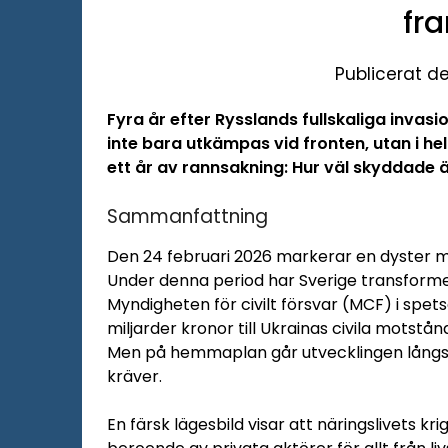
fr
Publicerat d
Fyra år efter Rysslands fullskaliga invasi
inte bara utkämpas vid fronten, utan i he
ett år av rannsakning: Hur väl skyddade ä
Sammanfattning
Den 24 februari 2026 markerar en dyster mils
Under denna period har Sverige transformer
Myndigheten för civilt försvar (MCF) i spetse
miljarder kronor till Ukrainas civila motstå
Men på hemmaplan går utvecklingen långs
kräver.
En färsk lägesbild visar att näringslivets kr