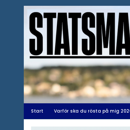
Hoppa
till
innehåll
Start
Varför ska du rösta på mig 202