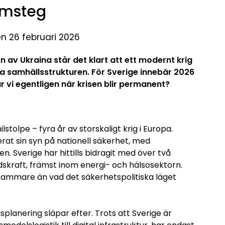
amsteg
en 26 februari 2026
on av Ukraina står det klart att ett modernt krig
la samhällsstrukturen. För Sverige innebär 2026
r vi egentligen när krisen blir permanent?
tolpe – fyra år av storskaligt krig i Europa.
at sin syn på nationell säkerhet, med
n. Sverige har hittills bidragit med över två
ndskraft, främst inom energi- och hälsosektorn.
ammare än vad det säkerhetspolitiska läget
igsplanering släpar efter. Trots att Sverige är