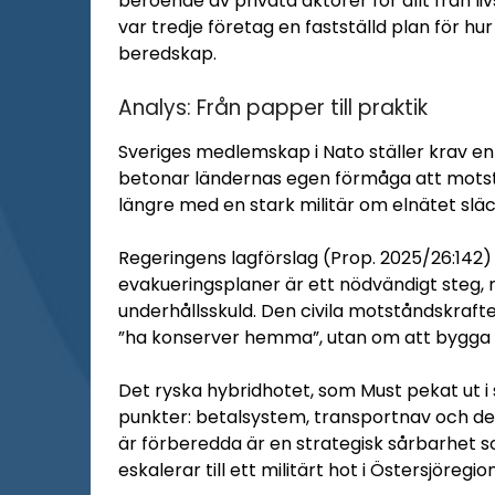
beroende av privata aktörer för allt från livs
var tredje företag en fastställd plan för h
beredskap.
Analys: Från papper till praktik
Sveriges medlemskap i Nato ställer krav enli
betonar ländernas egen förmåga att motstå
längre med en stark militär om elnätet släc
Regeringens lagförslag (Prop. 2025/26:142
evakueringsplaner är ett nödvändigt steg,
underhållsskuld. Den civila motståndskrafte
”ha konserver hemma”, utan om att bygga 
Det ryska hybridhotet, som Must pekat ut i s
punkter: betalsystem, transportnav och den
är förberedda är en strategisk sårbarhet 
eskalerar till ett militärt hot i Östersjöregio