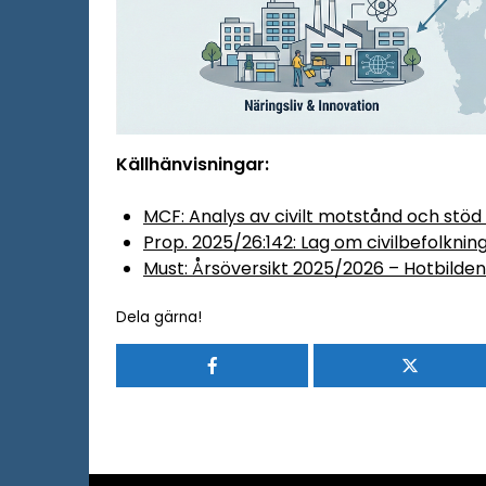
Källhänvisningar:
MCF: Analys av civilt motstånd och stöd t
Prop. 2025/26:142: Lag om civilbefolknin
Must: Årsöversikt 2025/2026 – Hotbilden 
Dela gärna!