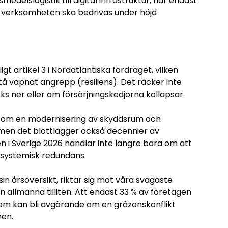
medelslogistik till digital infrastruktur, har endast
ur verksamheten ska bedrivas under höjd
gt artikel 3 i Nordatlantiska fördraget, vilken
 väpnat angrepp (resiliens). Det räcker inte
ks ner eller om försörjningskedjorna kollapsar.
) om en modernisering av skyddsrum och
 men det blottlägger också decennier av
n i Sverige 2026 handlar inte längre bara om att
systemisk redundans.
in årsöversikt, riktar sig mot våra svagaste
 allmänna tilliten. Att endast 33 % av företagen
som kan bli avgörande om en gråzonskonflikt
nen.