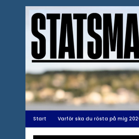
Hoppa
till
innehåll
Start
Varför ska du rösta på mig 202