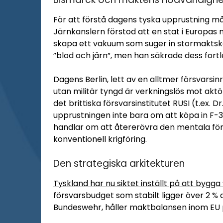
För att förstå dagens tyska upprustning mås
Järnkanslern förstod att en stat i Europas m
skapa ett vakuum som suger in stormaktsk
”blod och järn”, men han säkrade dess for
Dagens Berlin, lett av en alltmer försvarsin
utan militär tyngd är verkningslös mot aktör
det brittiska försvarsinstitutet RUSI (t.ex. 
upprustningen inte bara om att köpa in F-3
handlar om att återerövra den mentala fö
konventionell krigföring.
Den strategiska arkitekturen
Tyskland har nu siktet inställt på att bygg
försvarsbudget som stabilt ligger över 2 
Bundeswehr, håller maktbalansen inom EU p