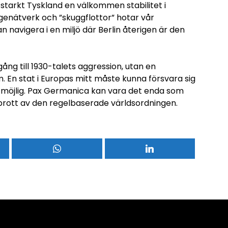
 starkt Tyskland en välkommen stabilitet i
agenätverk och ”skuggflottor” hotar vår
n navigera i en miljö där Berlin återigen är den
ång till 1930-talets aggression, utan en
m. En stat i Europas mitt måste kunna försvara sig
ara möjlig. Pax Germanica kan vara det enda som
rott av den regelbaserade världsordningen.