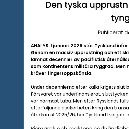
Den tyska upprustn
tyn
Publicerat d
ANALYS. I januari 2026 står Tyskland infö
Genom en massiv upprustning och ett skifte
lämnat decennier av pacifistisk återhåll
som kontinentens militära ryggrad. Men 
kräver fingertoppskänsla.
Under decennierna efter kalla krigets slut 
Försvaret var underfinansierat, slutstyck
var närmast tabu. Men efter Rysslands fulls
efterföljande osäkerheten kring den trans
återkomst 2025/26, har Tyskland tvingats in
Bismarck och maktens nödvändighe