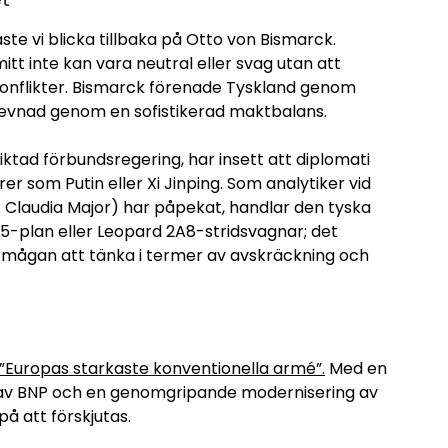
te vi blicka tillbaka på Otto von Bismarck.
itt inte kan vara neutral eller svag utan att
onflikter. Bismarck förenade Tyskland genom
tlevnad genom en sofistikerad maktbalans.
riktad förbundsregering, har insett att diplomati
er som Putin eller Xi Jinping. Som analytiker vid
Dr. Claudia Major) har påpekat, handlar den tyska
5-plan eller Leopard 2A8-stridsvagnar; det
rmågan att tänka i termer av avskräckning och
a ”Europas starkaste konventionella armé”.
Med en
% av BNP och en genomgripande modernisering av
å att förskjutas.