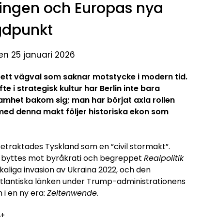
ingen och Europas nya
gdpunkt
en 25 januari 2026
r ett vägval som saknar motstycke i modern tid.
 i strategisk kultur har Berlin inte bara
samhet bakom sig; man har börjat axla rollen
med denna makt följer historiska ekon som
betraktades Tyskland som en ”civil stormakt”.
en byttes mot byråkrati och begreppet
Realpolitik
kaliga invasion av Ukraina 2022, och den
atlantiska länken under Trump-administrationens
 i en ny era:
Zeitenwende
.
t