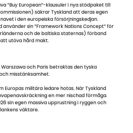
a ”Buy European”-klausuler i nya stödpaket till
-kommissionen) säkrar Tyskland att deras egen
 navet i den europeiska försörjningskedjan.
d använder sin ”Framework Nations Concept” för
rländerna och de baltiska staternas) förband
t att utöva hård makt.
 I Warszawa och Paris betraktas den tyska
 och misstänksamhet.
som Europas militära ledare hotas. När Tyskland
kärnvapenavskräckning en mer nischad förmåga.
2026 sin egen massiva upprustning i ryggen och
lankens väktare.