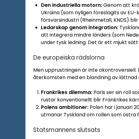
Den industriella motorn:
Genom att kräv
Ukraina (som nyligen föreslagits av EU
försvarsindustri (Rheinmetall, KNDS) blir
Ledarskap genom integration:
Tysklan
att integrera mindre länders (som Nede
under tysk ledning. Det är ett mjukt sät
De europeiska rädslorna
Men upprustningen är inte okontroversiell.
återkomsten med en blandning av lättnad
Frankrikes dilemma:
Paris ser sin roll 
rustar konventionellt blir Frankrikes 
Polens ambitioner:
Polen har i januari 
utmanar Tyskland om rollen som östra f
Statsmannens slutsats