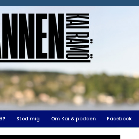
6?
Stöd mig
Om Kai & podden
Facebook