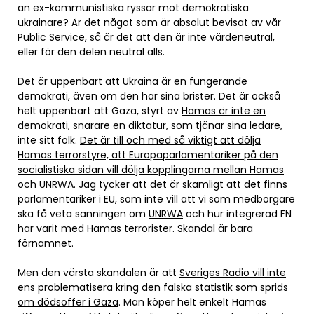
än ex-kommunistiska ryssar mot demokratiska
ukrainare? Är det något som är absolut bevisat av vår
Public Service, så är det att den är inte värdeneutral,
eller för den delen neutral alls.
Det är uppenbart att Ukraina är en fungerande
demokrati, även om den har sina brister. Det är också
helt uppenbart att Gaza, styrt av
Hamas är inte en
demokrati, snarare en diktatur, som tjänar sina ledare
,
inte sitt folk.
Det är till och med så viktigt att dölja
Hamas terrorstyre, att Europaparlamentariker på den
socialistiska sidan vill dölja kopplingarna mellan Hamas
och UNRWA
. Jag tycker att det är skamligt att det finns
parlamentariker i EU, som inte vill att vi som medborgare
ska få veta sanningen om
UNRWA
och hur integrerad FN
har varit med Hamas terrorister. Skandal är bara
förnamnet.
Men den värsta skandalen är att
Sveriges Radio vill inte
ens problematisera kring den falska statistik som sprids
om dödsoffer i Gaza
. Man köper helt enkelt Hamas