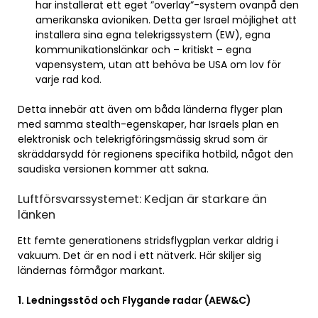
har installerat ett eget ”overlay”-system ovanpå den
amerikanska avioniken. Detta ger Israel möjlighet att
installera sina egna telekrigssystem (EW), egna
kommunikationslänkar och – kritiskt – egna
vapensystem, utan att behöva be USA om lov för
varje rad kod.
Detta innebär att även om båda länderna flyger plan
med samma stealth-egenskaper, har Israels plan en
elektronisk och telekrigföringsmässig skrud som är
skräddarsydd för regionens specifika hotbild, något den
saudiska versionen kommer att sakna.
Luftförsvarssystemet: Kedjan är starkare än
länken
Ett femte generationens stridsflygplan verkar aldrig i
vakuum. Det är en nod i ett nätverk. Här skiljer sig
ländernas förmågor markant.
1. Ledningsstöd och Flygande radar (AEW&C)