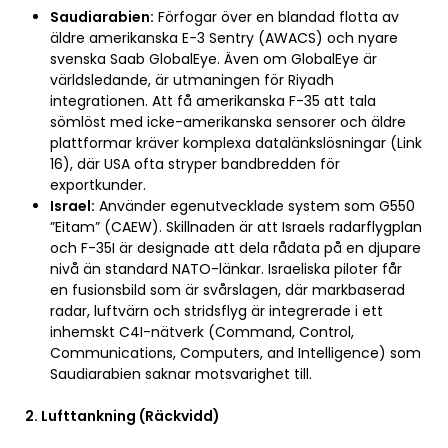
Saudiarabien:
Förfogar över en blandad flotta av
äldre amerikanska E-3 Sentry (AWACS) och nyare
svenska Saab GlobalEye. Även om GlobalEye är
världsledande, är utmaningen för Riyadh
integrationen. Att få amerikanska F-35 att tala
sömlöst med icke-amerikanska sensorer och äldre
plattformar kräver komplexa datalänkslösningar (Link
16), där USA ofta stryper bandbredden för
exportkunder.
Israel:
Använder egenutvecklade system som G550
”Eitam” (CAEW). Skillnaden är att Israels radarflygplan
och F-35I är designade att dela rådata på en djupare
nivå än standard NATO-länkar. Israeliska piloter får
en fusionsbild som är svårslagen, där markbaserad
radar, luftvärn och stridsflyg är integrerade i ett
inhemskt C4I-nätverk (Command, Control,
Communications, Computers, and Intelligence) som
Saudiarabien saknar motsvarighet till.
2. Lufttankning (Räckvidd)