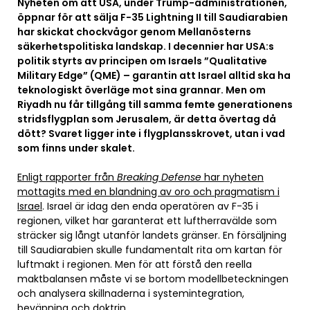
Nyheten om att USA, under Trump-administrationen,
öppnar för att sälja F-35 Lightning II till Saudiarabien
har skickat chockvågor genom Mellanösterns
säkerhetspolitiska landskap. I decennier har USA:s
politik styrts av principen om Israels ”Qualitative
Military Edge” (QME) – garantin att Israel alltid ska ha
teknologiskt överläge mot sina grannar. Men om
Riyadh nu får tillgång till samma femte generationens
stridsflygplan som Jerusalem, är detta övertag då
dött? Svaret ligger inte i flygplansskrovet, utan i vad
som finns under skalet.
Enligt rapporter från
Breaking Defense
har nyheten
mottagits med en blandning av oro och pragmatism i
Israel
. Israel är idag den enda operatören av F-35 i
regionen, vilket har garanterat ett luftherravälde som
sträcker sig långt utanför landets gränser. En försäljning
till Saudiarabien skulle fundamentalt rita om kartan för
luftmakt i regionen. Men för att förstå den reella
maktbalansen måste vi se bortom modellbeteckningen
och analysera skillnaderna i systemintegration,
beväpning och doktrin.