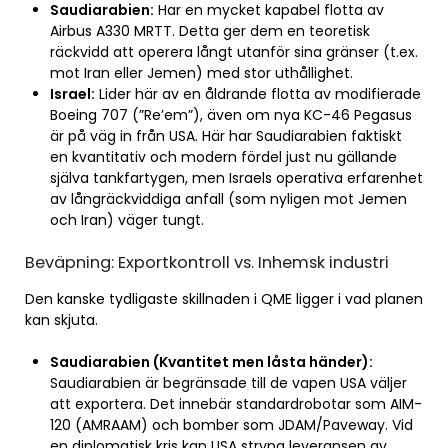
Saudiarabien:
Har en mycket kapabel flotta av
Airbus A330 MRTT. Detta ger dem en teoretisk
räckvidd att operera långt utanför sina gränser (t.ex.
mot Iran eller Jemen) med stor uthållighet.
Israel:
Lider här av en åldrande flotta av modifierade
Boeing 707 (”Re’em”), även om nya KC-46 Pegasus
är på väg in från USA. Här har Saudiarabien faktiskt
en kvantitativ och modern fördel just nu gällande
själva tankfartygen, men Israels operativa erfarenhet
av långräckviddiga anfall (som nyligen mot Jemen
och Iran) väger tungt.
Beväpning: Exportkontroll vs. Inhemsk industri
Den kanske tydligaste skillnaden i QME ligger i vad planen
kan skjuta.
Saudiarabien (Kvantitet men låsta händer):
Saudiarabien är begränsade till de vapen USA väljer
att exportera. Det innebär standardrobotar som AIM-
120 (AMRAAM) och bomber som JDAM/Paveway. Vid
en diplomatisk kris kan USA strypa leveransen av