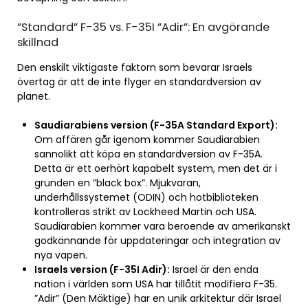
”Standard” F-35 vs. F-35I ”Adir”: En avgörande
skillnad
Den enskilt viktigaste faktorn som bevarar Israels
övertag är att de inte flyger en standardversion av
planet.
Saudiarabiens version (F-35A Standard Export):
Om affären går igenom kommer Saudiarabien
sannolikt att köpa en standardversion av F-35A.
Detta är ett oerhört kapabelt system, men det är i
grunden en ”black box”. Mjukvaran,
underhållssystemet (ODIN) och hotbiblioteken
kontrolleras strikt av Lockheed Martin och USA.
Saudiarabien kommer vara beroende av amerikanskt
godkännande för uppdateringar och integration av
nya vapen.
Israels version (F-35I Adir):
Israel är den enda
nation i världen som USA har tillåtit modifiera F-35.
”Adir” (Den Mäktige) har en unik arkitektur där Israel