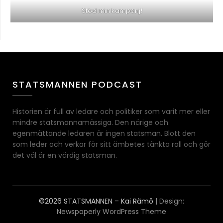
Stöd min kampanj!
STATSMANNEN PODCAST
Historien är full av ledare och politiker som varit mer eller
mindre statsmannamässiga. Den närige och
egenmättande ledaren är ingen statsman. Blott den
som leder och verkar för sitt ämbetes tänkta roll och gör
det väl är en värdig statsman.
©2026 STATSMANNEN – Kai Rämö
| Design:
Newspaperly WordPress Theme