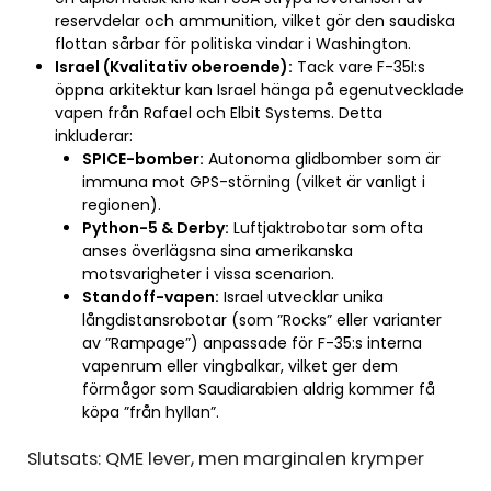
reservdelar och ammunition, vilket gör den saudiska
flottan sårbar för politiska vindar i Washington.
Israel (Kvalitativ oberoende):
Tack vare F-35I:s
öppna arkitektur kan Israel hänga på egenutvecklade
vapen från Rafael och Elbit Systems. Detta
inkluderar:
SPICE-bomber:
Autonoma glidbomber som är
immuna mot GPS-störning (vilket är vanligt i
regionen).
Python-5 & Derby:
Luftjaktrobotar som ofta
anses överlägsna sina amerikanska
motsvarigheter i vissa scenarion.
Standoff-vapen:
Israel utvecklar unika
långdistansrobotar (som ”Rocks” eller varianter
av ”Rampage”) anpassade för F-35:s interna
vapenrum eller vingbalkar, vilket ger dem
förmågor som Saudiarabien aldrig kommer få
köpa ”från hyllan”.
Slutsats: QME lever, men marginalen krymper