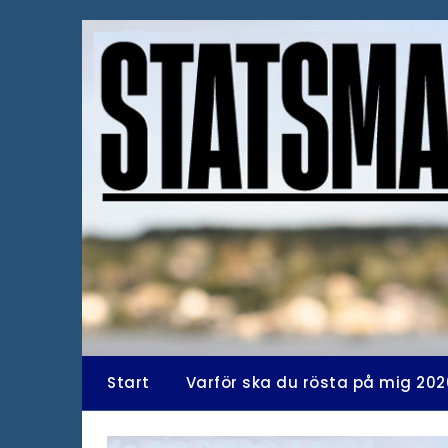
Hoppa
till
innehåll
Start
Varför ska du rösta på mig 202