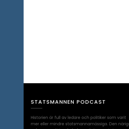
STATSMANNEN PODCAST
Historien är full av ledare och politiker som varit
mer eller mindre statsmannamässiga. Den närig