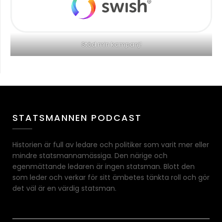
Stöd min kampanj!
STATSMANNEN PODCAST
Historien är full av ledare och politiker som varit mer eller
mindre statsmannamässiga. Den närige och
egenmättande ledaren är ingen statsman. Blott den
som leder och verkar för sitt ämbetes tänkta roll och gör
det väl är en värdig statsman.