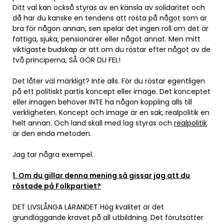
Ditt val kan också styras av en känsla av solidaritet och
då har du kanske en tendens att rösta på något som är
bra för någon annan, sen spelar det ingen roll om det är
fattiga, sjuka, pensionärer eller något annat. Men mitt
viktigaste budskap är att om du röstar efter något av de
två principerna, SÅ GÖR DU FEL!
Det låter väl märkligt? Inte alls. För du röstar egentligen
på ett politiskt partis koncept eller image. Det konceptet
eller imagen behöver INTE ha någon koppling alls till
verkligheten. Koncept och image är en sak, realpolitik en
helt annan. Och land skall med lag styras och
realpolitik
är den enda metoden.
Jag tar några exempel.
1. Om du gillar denna mening så gissar jag att du
röstade på Folkpartiet?
DET LIVSLÅNGA LÄRANDET Hög kvalitet är det
grundläggande kravet på all utbildning. Det förutsätter