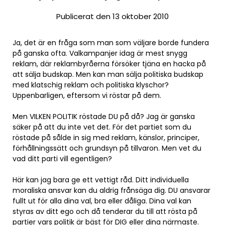
Publicerat den 13 oktober 2010
Ja, det är en fråga som man som väljare borde fundera
på ganska ofta. Valkampanjer idag är mest snygg
reklam, där reklambyråerna försöker tjäna en hacka på
att sälja budskap. Men kan man sälja politiska budskap
med klatschig reklam och politiska klyschor?
Uppenbarligen, eftersom vi röstar på dem.
Men VILKEN POLITIK röstade DU på då? Jag är ganska
säker på att du inte vet det. För det partiet som du
röstade på sålde in sig med reklam, känslor, principer,
förhållningssätt och grundsyn på tillvaron. Men vet du
vad ditt parti vill egentligen?
Här kan jag bara ge ett vettigt råd. Ditt individuella
moraliska ansvar kan du aldrig frånsäga dig. DU ansvarar
fullt ut för alla dina val, bra eller dåliga. Dina val kan
styras av ditt ego och då tenderar du till att rösta på
partier vars politik är bäst för DIG eller dina närmaste.