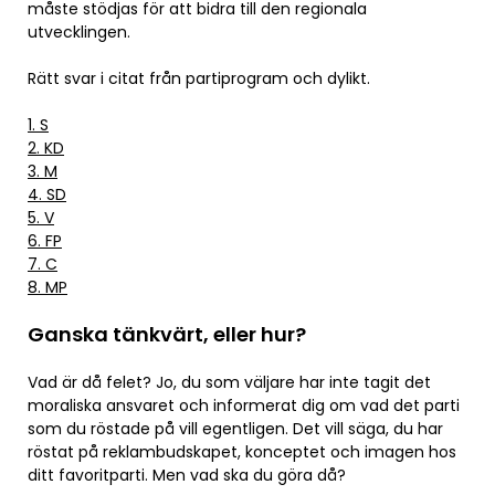
måste stödjas för att bidra till den regionala
utvecklingen.
Rätt svar i citat från partiprogram och dylikt.
1. S
2. KD
3. M
4. SD
5. V
6. FP
7. C
8. MP
Ganska tänkvärt, eller hur?
Vad är då felet? Jo, du som väljare har inte tagit det
moraliska ansvaret och informerat dig om vad det parti
som du röstade på vill egentligen. Det vill säga, du har
röstat på reklambudskapet, konceptet och imagen hos
ditt favoritparti. Men vad ska du göra då?