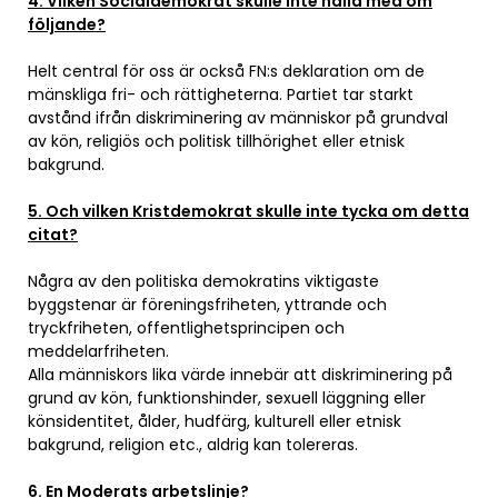
4. Vilken Socialdemokrat skulle inte hålla med om
följande?
Helt central för oss är också FN:s deklaration om de
mänskliga fri- och rättigheterna. Partiet tar starkt
avstånd ifrån diskriminering av människor på grundval
av kön, religiös och politisk tillhörighet eller etnisk
bakgrund.
5. Och vilken Kristdemokrat skulle inte tycka om detta
citat?
Några av den politiska demokratins viktigaste
byggstenar är föreningsfriheten, yttrande och
tryckfriheten, offentlighetsprincipen och
meddelarfriheten.
Alla människors lika värde innebär att diskriminering på
grund av kön, funktionshinder, sexuell läggning eller
könsidentitet, ålder, hudfärg, kulturell eller etnisk
bakgrund, religion etc., aldrig kan tolereras.
6. En Moderats arbetslinje?