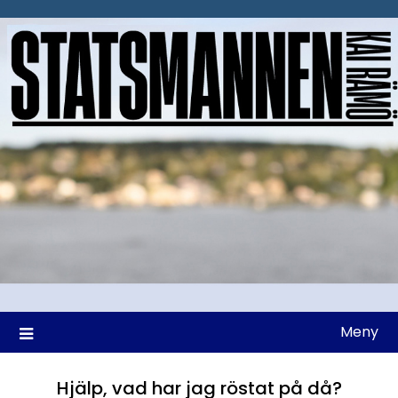
Hoppa
till
innehåll
Meny
Hjälp, vad har jag röstat på då?