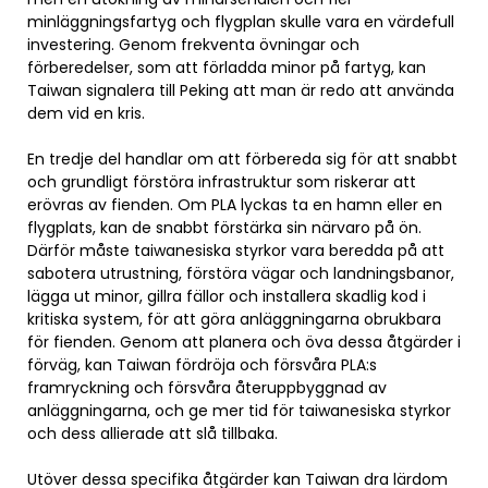
minläggningsfartyg och flygplan skulle vara en värdefull
investering. Genom frekventa övningar och
förberedelser, som att förladda minor på fartyg, kan
Taiwan signalera till Peking att man är redo att använda
dem vid en kris.
En tredje del handlar om att förbereda sig för att snabbt
och grundligt förstöra infrastruktur som riskerar att
erövras av fienden. Om PLA lyckas ta en hamn eller en
flygplats, kan de snabbt förstärka sin närvaro på ön.
Därför måste taiwanesiska styrkor vara beredda på att
sabotera utrustning, förstöra vägar och landningsbanor,
lägga ut minor, gillra fällor och installera skadlig kod i
kritiska system, för att göra anläggningarna obrukbara
för fienden. Genom att planera och öva dessa åtgärder i
förväg, kan Taiwan fördröja och försvåra PLA:s
framryckning och försvåra återuppbyggnad av
anläggningarna, och ge mer tid för taiwanesiska styrkor
och dess allierade att slå tillbaka.
Utöver dessa specifika åtgärder kan Taiwan dra lärdom