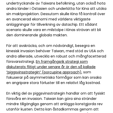
undertryckande av Taiwans befolkning, utan också hota
andra länder i Östasien och underlätta för Kina att utöka
sin maktprojektion. Dessutom skulle Kina få kontroll över
en avancerad ekonomi med världens viktigaste
anläggningar för tillverkning av datachip. Ett sådant
scenario skulle vara en milstolpe i Kinas strävan att bli
den dominerande globala makten.
För att avskräcka, och om nödvändigt, besegra en
kinesisk invasion behöver Taiwan, med stöd av USA och
andra allierade, utveckla en robust och mångfacetterad
försvarsstrategi.
En framgångsrik strategi som
diskuterats flitigt under senare år är den så kallade
”piggsvinsstrategin” (porcupine approach)
, som
fokuserar på asymmetriska förmågor som kan orsaka
en angripare stora förluster till en relativt låg kostnad.
En viktig del av piggsvinsstrategin handlar om att fysiskt
försvåra en invasion. Taiwan kan göra sina stränder
mindre tillgängliga genom att anlägga konstgjorda rev
utanför kusten. Detta kan åstadkommas genom att