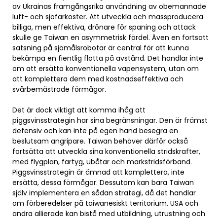
av Ukrainas framgångsrika användning av obemannade
luft- och sjöfarkoster. Att utveckla och massproducera
billiga, men effektiva, drönare för spaning och attack
skulle ge Taiwan en asymmetrisk fördel. Även en fortsatt
satsning på sjömålsrobotar är central för att kunna
bekämpa en fientlig flotta på avstånd. Det handlar inte
om att ersätta konventionella vapensystem, utan om
att komplettera dem med kostnadseffektiva och
svårbemästrade förmågor.
Det är dock viktigt att komma ihåg att
piggsvinsstrategin har sina begränsningar. Den är främst
defensiv och kan inte på egen hand besegra en
beslutsam angripare. Taiwan behöver därför också
fortsätta att utveckla sina konventionella stridskrafter,
med flygplan, fartyg, ubåtar och markstridsförband.
Piggsvinsstrategin är ämnad att komplettera, inte
ersätta, dessa förmågor. Dessutom kan bara Taiwan
själv implementera en sådan strategi, då det handlar
om förberedelser på taiwanesiskt territorium. USA och
andra allierade kan bistå med utbildning, utrustning och