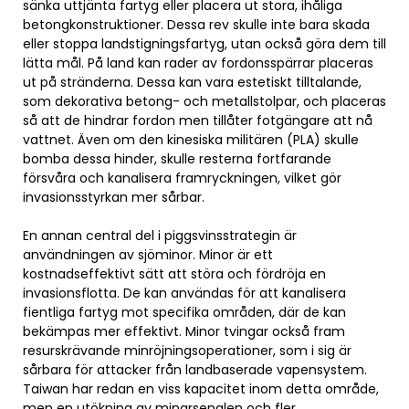
sänka uttjänta fartyg eller placera ut stora, ihåliga
betongkonstruktioner. Dessa rev skulle inte bara skada
eller stoppa landstigningsfartyg, utan också göra dem till
lätta mål. På land kan rader av fordonsspärrar placeras
ut på stränderna. Dessa kan vara estetiskt tilltalande,
som dekorativa betong- och metallstolpar, och placeras
så att de hindrar fordon men tillåter fotgängare att nå
vattnet. Även om den kinesiska militären (PLA) skulle
bomba dessa hinder, skulle resterna fortfarande
försvåra och kanalisera framryckningen, vilket gör
invasionsstyrkan mer sårbar.
En annan central del i piggsvinsstrategin är
användningen av sjöminor. Minor är ett
kostnadseffektivt sätt att störa och fördröja en
invasionsflotta. De kan användas för att kanalisera
fientliga fartyg mot specifika områden, där de kan
bekämpas mer effektivt. Minor tvingar också fram
resurskrävande minröjningsoperationer, som i sig är
sårbara för attacker från landbaserade vapensystem.
Taiwan har redan en viss kapacitet inom detta område,
men en utökning av minarsenalen och fler