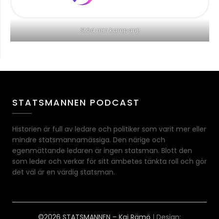
Stöd min kampanj!
STATSMANNEN PODCAST
Historien är full av ledare och politiker som varit mer eller
mindre statsmannamässiga. Den närige och
egenmättande ledaren är ingen statsman. Blott den
som leder och verkar för sitt ämbetes tänkta roll och gör
det väl är en värdig statsman.
©2026 STATSMANNEN – Kai Rämö
| Design: