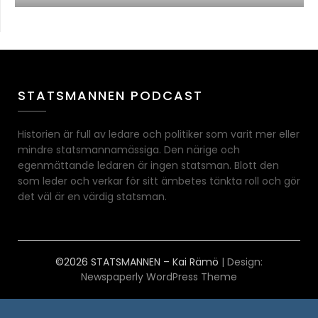
STATSMANNEN PODCAST
Historien är full av ledare och politiker som varit mer eller
mindre statsmannamässiga. Den närige och
egenmättande ledaren är ingen statsman. Blott den
som leder och verkar för sitt ämbetes tänkta roll och gör
det väl är en värdig statsman.
©2026 STATSMANNEN – Kai Rämö
| Design:
Newspaperly WordPress Theme