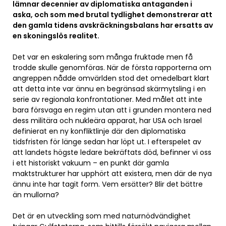
lämnar decennier av diplomatiska antaganden i
aska, och som med brutal tydlighet demonstrerar att
den gamla tidens avskräckningsbalans har ersatts av
en skoningslös realitet.
Det var en eskalering som många fruktade men få
trodde skulle genomföras. När de första rapporterna om
angreppen nådde omvärlden stod det omedelbart klart
att detta inte var ännu en begränsad skärmytsling i en
serie av regionala konfrontationer. Med målet att inte
bara försvaga en regim utan att i grunden montera ned
dess militära och nukleära apparat, har USA och Israel
definierat en ny konfliktlinje där den diplomatiska
tidsfristen för länge sedan har löpt ut. I efterspelet av
att landets högste ledare bekräftats död, befinner vi oss
i ett historiskt vakuum – en punkt där gamla
maktstrukturer har upphört att existera, men där de nya
ännu inte har tagit form. Vem ersätter? Blir det bättre
än mullorna?
Det är en utveckling som med naturnödvändighet