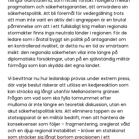
tvingar Gulfstaterna, som hittills försökt navigera mellan
pragmatism och säkerhetsgarantier, att omvärdera sin
säkerhetspolitik. Att bli föremål för vedergällning trots
att man inte varit en aktiv del i angreppen är en brutal
påminnelse om att i ett fullskaligt krig mellan regionala
stormakter finns inga neutrala länder i regionen. För de
ledare som i åratal byggt sin politik på antagandet om
en kontrollerad rivalitet, är detta nu en tid av smärtsam
insikt: den regionala säkerheten vilar inte längre på
diplomatiska försäkringar, utan på en självständig militär
förmåga som kan skydda det egna landet.
Vi bevittnar nu hur ledarskap prövas under extrem press,
där varje beslut riskerar att utlösa en kedjereaktion som
kan sträcka sig långt utanför Mellanösterns gränser.
Frågan om vad som ska fylla tomrummet efter
mullorna är inte längre en teoretisk diskussion, utan en
akut säkerhetspolitisk kris. Att eliminera toppen av en
statsapparat är en militär bedrift, men att hantera de
konsekvenser som följer – fragmentering, oreglerat våld
och en djup regional instabilitet – kräver en statskonst
som sträcker sig långt bortom precisionen i ett