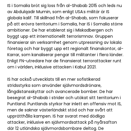
IS i Somalia bröt sig loss från al-Shabab 2015 och leds nu
av Abdulqadir Mumin, som enligt USA:s militär är IS
globala kalif. Till skillnad från al-Shabab, som fokuserar
på att erövra territorium i Somalia, har IS i Somalia större
ambitioner. De har etablerat sig i Miskadbergen och
byggt upp ett internationellt terrorismnav. Gruppen
finansierar sin verksamhet genom utpressning av lokala
företag och har byggt upp ett regionalt finanskontor, al-
Karrar, som kanaliserar pengar till militanter i flera länder.
Enligt FN-utredare har de finansierat terrorattacker runt
om i världen, inklusive attacken i Kabul 2021.
IS har också utvecklats till en mer sofistikerad
stridsstyrka som använder självmordsdrönare,
långdistansskyttar och avancerade bomber. De har
besegrat al-Shabab i strider och utökat sitt territorium i
Puntland. Puntlands styrkor har inlett en offensiv mot IS,
men de saknar västerländskt stöd och har svårt att
upprätthålla kampen. IS har svarat med dödliga
attacker, inklusive en självmordsattack på nyårsafton
där 12 utländska självmordsbombare deltog. De