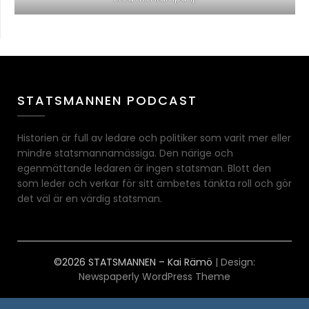
STATSMANNEN PODCAST
Historien är full av ledare och politiker som varit mer eller
mindre statsmannamässiga. Den närige och
egenmättande ledaren är ingen statsman. Blott den
som leder och verkar för sitt ämbetes tänkta roll och gör
det väl är en värdig statsman.
©2026 STATSMANNEN – Kai Rämö
| Design:
Newspaperly WordPress Theme