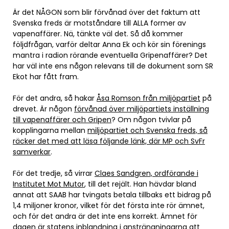
Är det NÅGON som blir förvånad över det faktum att
Svenska freds är motståndare till ALLA former av
vapenaffärer. Nä, tänkte väl det. Så då kommer
följdfrågan, varför deltar Anna Ek och kör sin förenings
mantra i radion rörande eventuella Gripenaffärer? Det
har väl inte ens någon relevans till de dokument som SR
Ekot har fått fram.
För det andra, så hakar
Åsa Romson från miljöpartiet
på
drevet. Är någon
förvånad över miljöpartiets inställning
till vapenaffärer och Gripen
? Om någon tvivlar på
kopplingarna mellan
miljöpartiet och Svenska freds, så
räcker det med att läsa följande länk, där MP och SvFr
samverkar
.
För det tredje, så virrar
Claes Sandgren, ordförande i
Institutet Mot Mutor
, till det rejält. Han hävdar bland
annat att SAAB har tvingats betala tillbaks ett bidrag på
1,4 miljoner kronor, vilket för det första inte rör ämnet,
och för det andra är det inte ens korrekt. Ämnet för
dagen är statens inblandning i ansträngningarna att