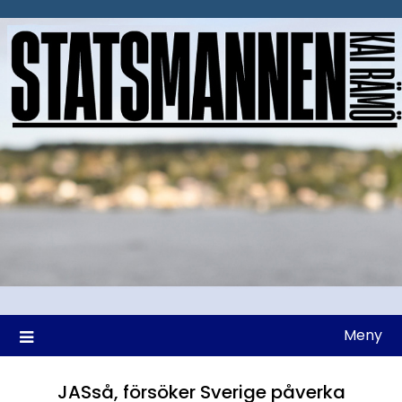
Hoppa
till
innehåll
Meny
JASså, försöker Sverige påverka