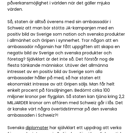
påverkansmöjlighet i världen när det gäller mjuka
värden.
Så, staten är alltså överens med sin ambassadör i
Schweiz att man bör stötta JA-kampanjen med en
positiv bild av Sverige som nation och svenska produkter
i allmänhet och Gripen i synnerhet. Tror någon att en
ambassadör någonsin har fått uppgiften att skapa en
negativ bild av Sverige och svenska produkter och
företag? Självklart är det inte så. Det förstår nog de
flesta tänkande människor. Utöver det allmänna
intresset av en positiv bild av Sverige som alla
ambassader håller på med, så har staten ett
ekonomiskt intresse av att Gripen säljs. Man får helt
enkelt procent på försäljningen. Bedömt cirka 100
miljoner kronor per flygplan. Så staten kan tjäna kring 2,2
MILJARDER kronor om affären med Schweiz går i lås. Det
är kanske värt några övertidstimmar på den svenska
ambassaden i Schweiz?!
Svenska
diplomater
har självklart ett uppdrag att verka