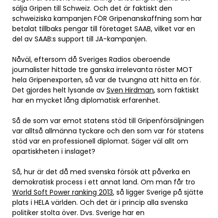
sälja Gripen till Schweiz. Och det är faktiskt den
schweiziska kampanjen FÖR Gripenanskaffning som har
betalat tillbaks pengar till företaget SAAB, vilket var en
del av SAAB:s support till JA-kampanjen.
Nåväl, eftersom då Sveriges Radios oberoende
journalister hittade tre ganska irrelevanta röster MOT
hela Gripenexporten, så var de tvungna att hitta en för.
Det gjordes helt lysande av
Sven Hirdman
, som faktiskt
har en mycket lång diplomatisk erfarenhet.
Så de som var emot statens stöd till Gripenförsäljningen
var alltså allmänna tyckare och den som var för statens
stöd var en professionell diplomat. Säger väl allt om
opartiskheten i inslaget?
Så, hur är det då med svenska försök att påverka en
demokratisk process i ett annat land. Om man får tro
World Soft Power ranking 2013
, så ligger Sverige på sjätte
plats i HELA världen. Och det är i princip alla svenska
politiker stolta över. Dvs. Sverige har en