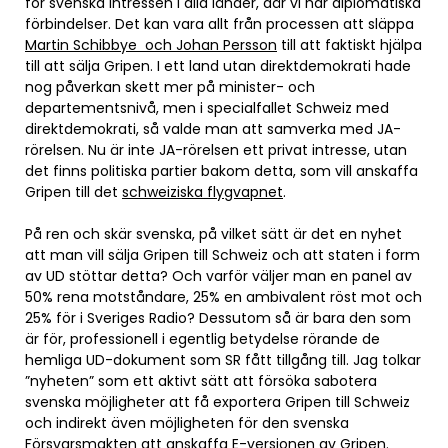
för svenska intressen i alla länder, där vi har diplomatiska
förbindelser. Det kan vara allt från processen att släppa
Martin Schibbye och Johan Persson
till att faktiskt hjälpa
till att sälja Gripen. I ett land utan direktdemokrati hade
nog påverkan skett mer på minister- och
departementsnivå, men i specialfallet Schweiz med
direktdemokrati, så valde man att samverka med JA-
rörelsen. Nu är inte JA-rörelsen ett privat intresse, utan
det finns politiska partier bakom detta, som vill anskaffa
Gripen till det
schweiziska flygvapnet
.
På ren och skär svenska, på vilket sätt är det en nyhet
att man vill sälja Gripen till Schweiz och att staten i form
av UD stöttar detta? Och varför väljer man en panel av
50% rena motståndare, 25% en ambivalent röst mot och
25% för i Sveriges Radio? Dessutom så är bara den som
är för, professionell i egentlig betydelse rörande de
hemliga UD-dokument som SR fått tillgång till. Jag tolkar
”nyheten” som ett aktivt sätt att försöka sabotera
svenska möjligheter att få exportera Gripen till Schweiz
och indirekt även möjligheten för den svenska
Försvarsmakten att anskaffa E-versionen av Gripen.