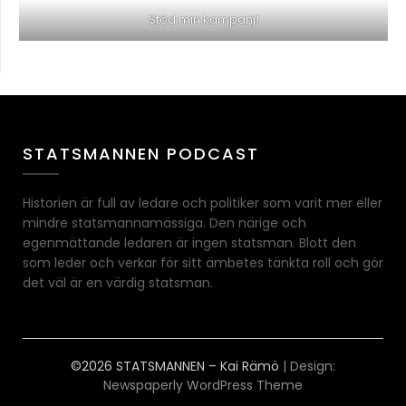
Stöd min kampanj!
STATSMANNEN PODCAST
Historien är full av ledare och politiker som varit mer eller
mindre statsmannamässiga. Den närige och
egenmättande ledaren är ingen statsman. Blott den
som leder och verkar för sitt ämbetes tänkta roll och gör
det väl är en värdig statsman.
©2026 STATSMANNEN – Kai Rämö
| Design:
Newspaperly WordPress Theme