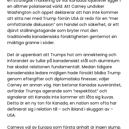
en strategisk markering av var Kanadas lojaliteter ligger i
en alltmer polariserad värld. Att Carney undviker
Washington och öppet deklarerar att han inte kommer
att sitta ner med Trump förrän USA är redo för en ”mer
omfattande diskussion” om handel och säkerhet, är ett
djärvt ställningstagande som bryter mot den
traditionella kanadensiska försiktigheten gentemot sin
mäktiga granne i söder.
Det är uppenbart att Trumps hot om annektering och
införandet av tullar på kanadensiskt stål och aluminium
har skadat relationen fundamentalt. Medan tidigare
kanadensiska ledare möjligen hade försökt blidka Trump
genom eftergifter och diplomatiska finesser, väljer
Carney en annan väg. Han betonar Kanadas suveränitet,
avfärdar Trumps agerande som ”respektlöst” och
signalerar att Kanada inte kommer att låta sig kuvas.
Detta är en ny ton för Kanada, en nation som ofta har
definierat sig i relation till – och ibland i skuggan av –
USA.
Carneys val av Europa som första anhalt är ingen slump.