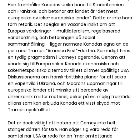
Han framhåller Kanadas unika band till Storbritannien
och Frankrike, och betonar att landet är ”det mest
europeiska av icke-europeiska länder”. Detta är inte bara
tom retorik. Det speglar en växande insikt om att
Europas värderingar – multilateralism, regelbaserad
världsordning, och betoningen på social
sammanhållning – ligger närmare Kanadas egna än de
gör med Trumps ”America First”-doktrin. Samtidigt finns
en tydlig pragmatism i Carneys agerande. Genom att
vända sig till Europa söker Kanada ekonomiska och
säkerhetspolitiska alternativ till ett alltmer opålitligt USA.
Diskussionerna om fransk-brittiska planer för att säkra
en vapenvila i Ukraina, och Macrons uppmaningar till
europeiska länder att minska sitt beroende av
amerikansk militär materiel, pekar på en möjlig framtida
allians som kan erbjuda Kanada ett visst skydd mot
Trumps nyckfullhet.
Det är dock viktigt att notera att Carney inte helt
stänger dörren för USA. Han säger sig vara redo för
samtal när USA är redo för en ”mer omfattande