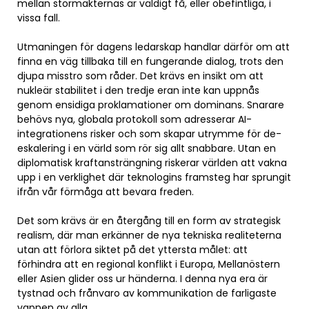
mellan stormakternas är väldigt få, eller obefintliga, i
vissa fall.
Utmaningen för dagens ledarskap handlar därför om att
finna en väg tillbaka till en fungerande dialog, trots den
djupa misstro som råder. Det krävs en insikt om att
nukleär stabilitet i den tredje eran inte kan uppnås
genom ensidiga proklamationer om dominans. Snarare
behövs nya, globala protokoll som adresserar AI-
integrationens risker och som skapar utrymme för de-
eskalering i en värld som rör sig allt snabbare. Utan en
diplomatisk kraftansträngning riskerar världen att vakna
upp i en verklighet där teknologins framsteg har sprungit
ifrån vår förmåga att bevara freden.
Det som krävs är en återgång till en form av strategisk
realism, där man erkänner de nya tekniska realiteterna
utan att förlora siktet på det yttersta målet: att
förhindra att en regional konflikt i Europa, Mellanöstern
eller Asien glider oss ur händerna. I denna nya era är
tystnad och frånvaro av kommunikation de farligaste
vapnen av alla.