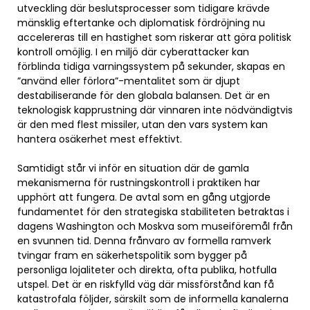
utveckling där beslutsprocesser som tidigare krävde
mänsklig eftertanke och diplomatisk fördröjning nu
accelereras till en hastighet som riskerar att göra politisk
kontroll omöjlig. I en miljö där cyberattacker kan
förblinda tidiga varningssystem på sekunder, skapas en
”använd eller förlora”-mentalitet som är djupt
destabiliserande för den globala balansen. Det är en
teknologisk kapprustning där vinnaren inte nödvändigtvis
är den med flest missiler, utan den vars system kan
hantera osäkerhet mest effektivt.
Samtidigt står vi inför en situation där de gamla
mekanismerna för rustningskontroll i praktiken har
upphört att fungera. De avtal som en gång utgjorde
fundamentet för den strategiska stabiliteten betraktas i
dagens Washington och Moskva som museiföremål från
en svunnen tid. Denna frånvaro av formella ramverk
tvingar fram en säkerhetspolitik som bygger på
personliga lojaliteter och direkta, ofta publika, hotfulla
utspel. Det är en riskfylld väg där missförstånd kan få
katastrofala följder, särskilt som de informella kanalerna