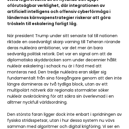
oförutsägbar verklighet, där integrationen av
artificiell intelligens och offensiv cyberförmåga i
ländernas kärnvapenstrategier riskerar att göra
tröskeln till eskalering farligt låg.
När president Trump under sitt senaste tal till nationen
riktade en osedvanligt skarp varning till Teheran rörande
deras nukleära ambitioner, var det mer än bara
sedvanlig politisk retorik. Det var en signal om att de
diplomatiska skyddsräcken som under decennier hållit
nukleär eskalering i schack nu är i färd med att
monteras ned. Den tredje nukleära eran skiljer sig
fundamentalt från sina föregångare genom att den inte
längre domineras av två tydliga block, utan av ett
multipolärt nätverk där regionala stormakter söker
nukleär avskräckning för att säkra sin överlevnad i en
alltmer nyckfull världsordning.
Den största faran ligger dock inte enbart i spridningen av
fysiska stridsspetsar, utan i hur dessa system nu vävs
samman med algoritmer och digital krigföring. Vi ser en