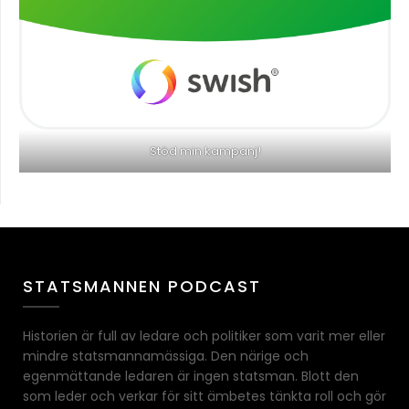
Stöd min kampanj!
STATSMANNEN PODCAST
Historien är full av ledare och politiker som varit mer eller
mindre statsmannamässiga. Den närige och
egenmättande ledaren är ingen statsman. Blott den
som leder och verkar för sitt ämbetes tänkta roll och gör