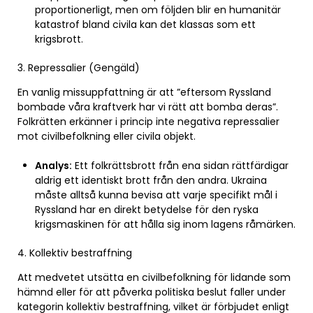
proportionerligt, men om följden blir en humanitär
katastrof bland civila kan det klassas som ett
krigsbrott.
3. Repressalier (Gengäld)
En vanlig missuppfattning är att ”eftersom Ryssland
bombade våra kraftverk har vi rätt att bomba deras”.
Folkrätten erkänner i princip inte negativa repressalier
mot civilbefolkning eller civila objekt.
Analys:
Ett folkrättsbrott från ena sidan rättfärdigar
aldrig ett identiskt brott från den andra. Ukraina
måste alltså kunna bevisa att varje specifikt mål i
Ryssland har en direkt betydelse för den ryska
krigsmaskinen för att hålla sig inom lagens råmärken.
4. Kollektiv bestraffning
Att medvetet utsätta en civilbefolkning för lidande som
hämnd eller för att påverka politiska beslut faller under
kategorin kollektiv bestraffning, vilket är förbjudet enligt