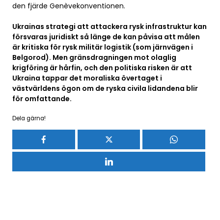
den fjärde Genèvekonventionen.
Ukrainas strategi att attackera rysk infrastruktur kan
försvaras juridiskt så länge de kan påvisa att målen
är kritiska för rysk militär logistik (som järnvägen i
Belgorod). Men gränsdragningen mot olaglig
krigföring är hårfin, och den politiska risken är att
Ukraina tappar det moraliska övertaget i
västvärldens ögon om de ryska civila lidandena blir
för omfattande.
Dela gärna!