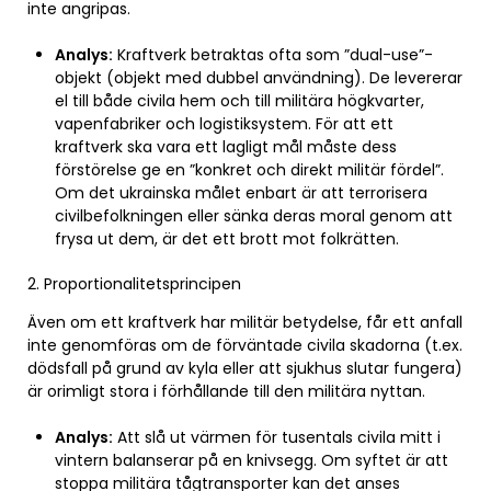
inte angripas.
Analys:
Kraftverk betraktas ofta som ”dual-use”-
objekt (objekt med dubbel användning). De levererar
el till både civila hem och till militära högkvarter,
vapenfabriker och logistiksystem. För att ett
kraftverk ska vara ett lagligt mål måste dess
förstörelse ge en ”konkret och direkt militär fördel”.
Om det ukrainska målet enbart är att terrorisera
civilbefolkningen eller sänka deras moral genom att
frysa ut dem, är det ett brott mot folkrätten.
2. Proportionalitetsprincipen
Även om ett kraftverk har militär betydelse, får ett anfall
inte genomföras om de förväntade civila skadorna (t.ex.
dödsfall på grund av kyla eller att sjukhus slutar fungera)
är orimligt stora i förhållande till den militära nyttan.
Analys:
Att slå ut värmen för tusentals civila mitt i
vintern balanserar på en knivsegg. Om syftet är att
stoppa militära tågtransporter kan det anses