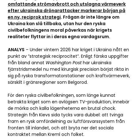
omfattande strömavbrott och utslagna värmeverk
efter ukrainska drönarattacker markerar början på
en ny, reciprok strategi
. Frågan är inte längre om
Ukraina kan slå tillbaka, utan hur den ryska
civilbefolkningens moral påverkas när krigets
realiteter flyttar in i deras egna vardagsrum.
ANALYS
– Under vintern 2026 har kriget i Ukraina nått en
punkt av ”strategisk reciprocitet”. Enligt färska uppgifter
från bland annat
Washington Post
har ukrainska
fjärrstridsmedel nu med kirurgisk precision börjat rikta in
sig på ryska transformatorstationer och kraftvärmeverk,
särskilt i gränsregioner som Belgorod.
För den ryska civilbefolkningen, som länge kunnat
betrakta kriget som en avlägsen TV-produktion, innebär
de mörka och kalla lägenheterna en brutal chock.
Strategin från Kievs sida tycks vara dubbel: att tvinga
fram en rysk omfördelning av luftförsvarssystem från
fronten till inlandet, och att bryta ner det sociala
kontraktet mellan Kreml och folket.