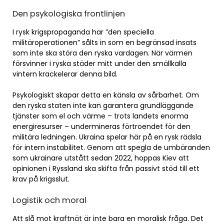
Den psykologiska frontlinjen
I rysk krigspropaganda har ”den speciella
militäroperationen” sålts in som en begränsad insats
som inte ska störa den ryska vardagen. När värmen
försvinner i ryska städer mitt under den smällkalla
vintern krackelerar denna bild.
Psykologiskt skapar detta en känsla av sårbarhet. Om
den ryska staten inte kan garantera grundläggande
tjänster som el och värme – trots landets enorma
energiresurser – undermineras förtroendet för den
militära ledningen. Ukraina spelar här på en rysk rädsla
för intern instabilitet. Genom att spegla de umbäranden
som ukrainare utstått sedan 2022, hoppas Kiev att
opinionen i Ryssland ska skifta från passivt stöd till ett
krav på krigsslut.
Logistik och moral
Att slå mot kraftnät är inte bara en moralisk fråga. Det