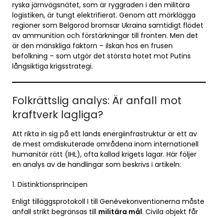
ryska järnvägsnätet, som är ryggraden i den militära
logistiken, är tungt elektrifierat. Genom att mörklägga
regioner som Belgorod bromsar Ukraina samtidigt flödet
av ammunition och förstärkningar till fronten. Men det
är den mänskliga faktorn – ilskan hos en frusen
befolkning – som utgör det största hotet mot Putins
långsiktiga krigsstrategi.
Folkrättslig analys: Är anfall mot
kraftverk lagliga?
Att rikta in sig på ett lands energiinfrastruktur är ett av
de mest omdiskuterade områdena inom internationell
humanitär rätt (IHL), ofta kallad krigets lagar. Här följer
en analys av de handlingar som beskrivs i artikeln:
1. Distinktionsprincipen
Enligt tilläggsprotokoll I till Genèvekonventionerna måste
anfall strikt begränsas till
militära mål
. Civila objekt får