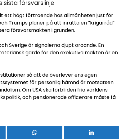
sista försvarslinje
it ett högt förtroende hos allmänheten just för
 och Trumps planer på att inrätta en ”krigarråd”
tisera försvarsmakten i grunden.
ch Sverige är signalerna djupt oroande. En
pretoriansk garde för den exekutiva makten är en
titutioner så att de överlever ens egen
ättssystemet för personlig hämnd är motsatsen
vandalism. Om USA ska förbli den fria världens
spolitik, och pensionerade officerare måste få