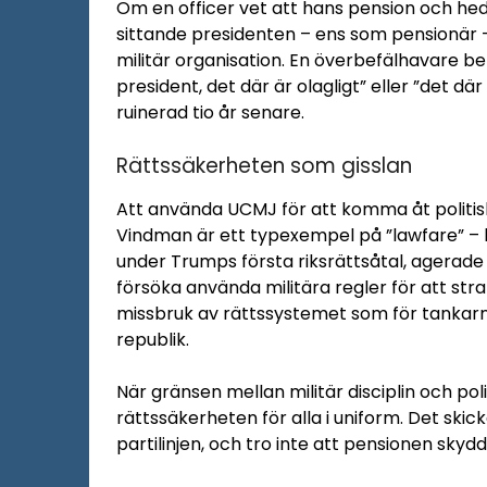
Om en officer vet att hans pension och hede
sittande presidenten – ens som pensionär – s
militär organisation. En överbefälhavare b
president, det där är olagligt” eller ”det där 
ruinerad tio år senare.
Rättssäkerheten som gisslan
Att använda UCMJ för att komma åt politi
Vindman är ett typexempel på ”lawfare” – k
under Trumps första riksrättsåtal, agerade 
försöka använda militära regler för att stra
missbruk av rättssystemet som för tankarna t
republik.
När gränsen mellan militär disciplin och poli
rättssäkerheten för alla i uniform. Det skickar
partilinjen, och tro inte att pensionen skydd