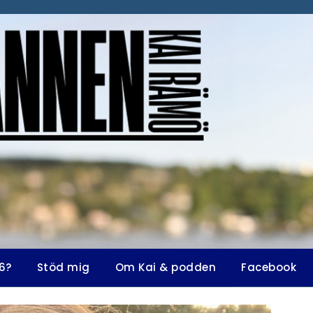
6?
Stöd mig
Om Kai & podden
Facebook