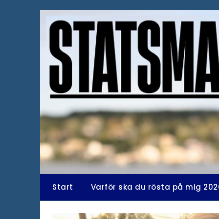
Hoppa
till
innehåll
Start
Varför ska du rösta på mig 202