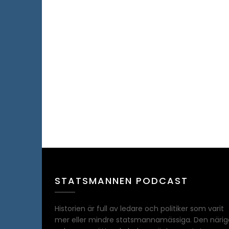
STATSMANNEN PODCAST
Historien är full av ledare och politiker som varit
mer eller mindre statsmannamässiga. Den närig