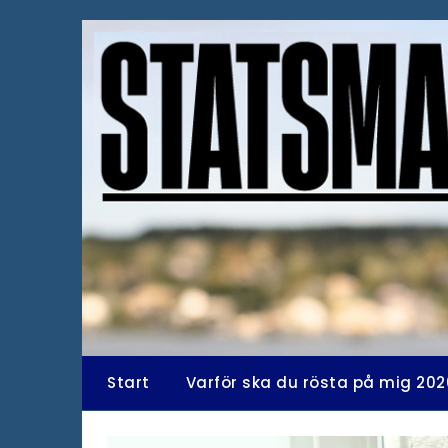
Hoppa
till
innehåll
Start
Varför ska du rösta på mig 202