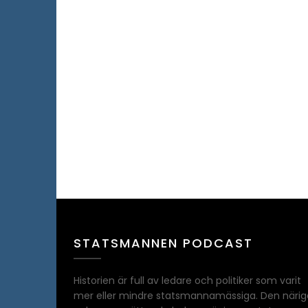
STATSMANNEN PODCAST
Historien är full av ledare och politiker som varit
mer eller mindre statsmannamässiga. Den närig