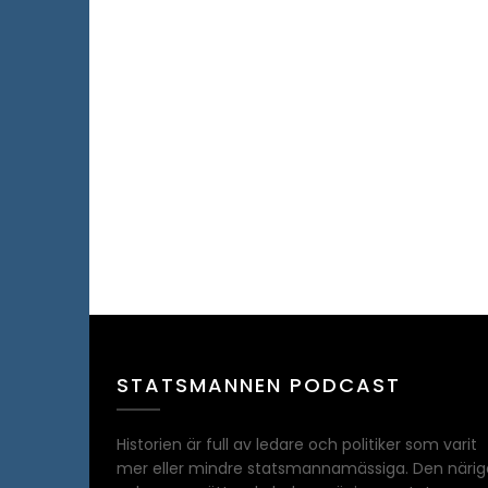
STATSMANNEN PODCAST
Historien är full av ledare och politiker som varit
mer eller mindre statsmannamässiga. Den närig