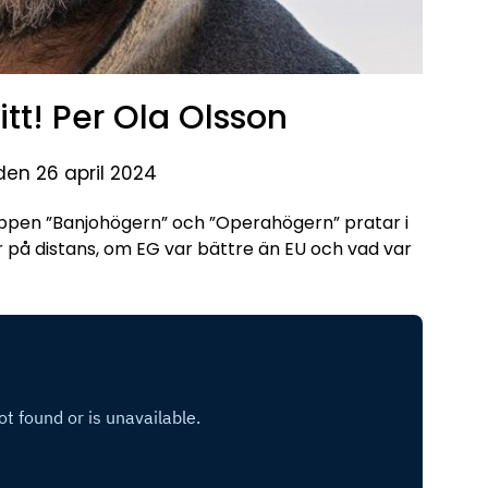
tt! Per Ola Olsson
den 26 april 2024
pen ”Banjohögern” och ”Operahögern” pratar i
er på distans, om EG var bättre än EU och vad var