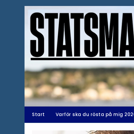
Hoppa
till
innehåll
Start
Varför ska du rösta på mig 202