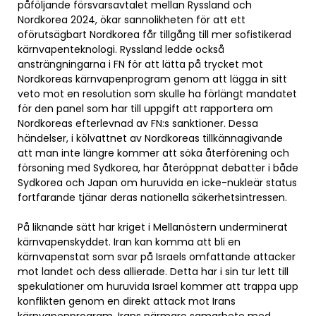
påföljande försvarsavtalet mellan Ryssland och
Nordkorea 2024, ökar sannolikheten för att ett
oförutsägbart Nordkorea får tillgång till mer sofistikerad
kärnvapenteknologi. Ryssland ledde också
ansträngningarna i FN för att lätta på trycket mot
Nordkoreas kärnvapenprogram genom att lägga in sitt
veto mot en resolution som skulle ha förlängt mandatet
för den panel som har till uppgift att rapportera om
Nordkoreas efterlevnad av FN:s sanktioner. Dessa
händelser, i kölvattnet av Nordkoreas tillkännagivande
att man inte längre kommer att söka återförening och
försoning med Sydkorea, har återöppnat debatter i både
Sydkorea och Japan om huruvida en icke-nukleär status
fortfarande tjänar deras nationella säkerhetsintressen.
På liknande sätt har kriget i Mellanöstern underminerat
kärnvapenskyddet. Iran kan komma att bli en
kärnvapenstat som svar på Israels omfattande attacker
mot landet och dess allierade. Detta har i sin tur lett till
spekulationer om huruvida Israel kommer att trappa upp
konflikten genom en direkt attack mot Irans
kärnvapenprogram. Irans närmare samarbete med