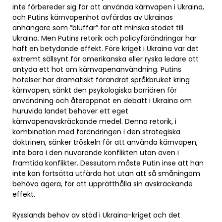
inte förbereder sig för att använda kärnvapen i Ukraina,
och Putins kärnvapenhot avfärdas av Ukrainas
anhängare som ”bluffar” för att minska stödet till
Ukraina. Men Putins retorik och policyförändringar har
haft en betydande effekt. Före kriget i Ukraina var det
extremt sällsynt för amerikanska eller ryska ledare att
antyda ett hot om kärnvapenanvändning. Putins
hotelser har dramatiskt förändrat språkbruket kring
kärnvapen, sänkt den psykologiska barriären för
användning och återöppnat en debatt i Ukraina om
huruvida landet behöver ett eget
kärnvapenavskräckande medel. Denna retorik, i
kombination med förändringen i den strategiska
doktrinen, sänker tröskeln för att använda kärnvapen,
inte bara i den nuvarande konflikten utan även i
framtida konflikter. Dessutom måste Putin inse att han
inte kan fortsätta utfärda hot utan att så småningom
behöva agera, för att upprätthålla sin avskräckande
effekt.
Rysslands behov av stöd i Ukraina-kriget och det