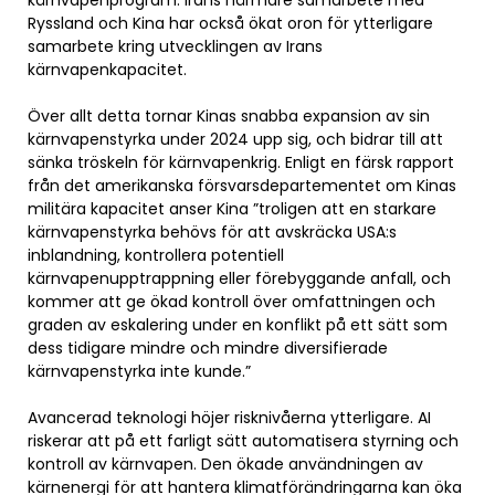
Ryssland och Kina har också ökat oron för ytterligare
samarbete kring utvecklingen av Irans
kärnvapenkapacitet.
Över allt detta tornar Kinas snabba expansion av sin
kärnvapenstyrka under 2024 upp sig, och bidrar till att
sänka tröskeln för kärnvapenkrig. Enligt en färsk rapport
från det amerikanska försvarsdepartementet om Kinas
militära kapacitet anser Kina ”troligen att en starkare
kärnvapenstyrka behövs för att avskräcka USA:s
inblandning, kontrollera potentiell
kärnvapenupptrappning eller förebyggande anfall, och
kommer att ge ökad kontroll över omfattningen och
graden av eskalering under en konflikt på ett sätt som
dess tidigare mindre och mindre diversifierade
kärnvapenstyrka inte kunde.”
Avancerad teknologi höjer risknivåerna ytterligare. AI
riskerar att på ett farligt sätt automatisera styrning och
kontroll av kärnvapen. Den ökade användningen av
kärnenergi för att hantera klimatförändringarna kan öka