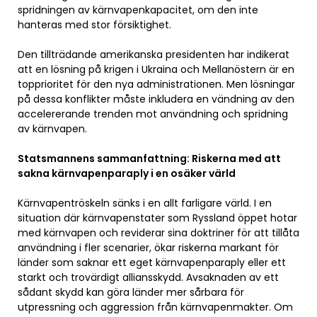
spridningen av kärnvapenkapacitet, om den inte
hanteras med stor försiktighet.
Den tillträdande amerikanska presidenten har indikerat
att en lösning på krigen i Ukraina och Mellanöstern är en
topprioritet för den nya administrationen. Men lösningar
på dessa konflikter måste inkludera en vändning av den
accelererande trenden mot användning och spridning
av kärnvapen.
Statsmannens sammanfattning: Riskerna med att
sakna kärnvapenparaply i en osäker värld
Kärnvapentröskeln sänks i en allt farligare värld. I en
situation där kärnvapenstater som Ryssland öppet hotar
med kärnvapen och reviderar sina doktriner för att tillåta
användning i fler scenarier, ökar riskerna markant för
länder som saknar ett eget kärnvapenparaply eller ett
starkt och trovärdigt alliansskydd. Avsaknaden av ett
sådant skydd kan göra länder mer sårbara för
utpressning och aggression från kärnvapenmakter. Om