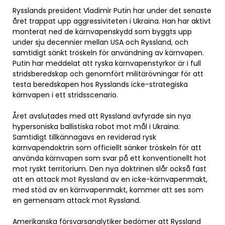
Rysslands president Vladimir Putin har under det senaste
året trappat upp aggressiviteten i Ukraina. Han har aktivt
monterat ned de kärnvapenskydd som byggts upp
under sju decennier mellan USA och Ryssland, och
samtidigt sänkt tröskeln för användning av kärnvapen.
Putin har meddelat att ryska kärnvapenstyrkor är i full
stridsberedskap och genomfört militärövningar för att
testa beredskapen hos Rysslands icke-strategiska
kärnvapen i ett stridsscenario.
Året avslutades med att Ryssland avfyrade sin nya
hypersoniska ballistiska robot mot mål i Ukraina.
Samtidigt tillkännagavs en reviderad rysk
kärnvapendoktrin som officiellt sänker tröskeln för att
använda kärnvapen som svar på ett konventionellt hot
mot ryskt territorium. Den nya doktrinen slår också fast
att en attack mot Ryssland av en icke-kärnvapenmakt,
med stöd av en kärnvapenmakt, kommer att ses som
en gemensam attack mot Ryssland.
Amerikanska försvarsanalytiker bedömer att Ryssland