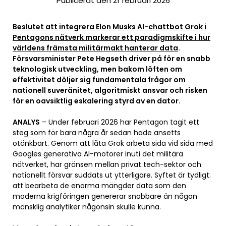
Publicerat den 21 februari 2026
Beslutet att integrera Elon Musks AI-chattbot Grok i
Pentagons nätverk markerar ett paradigmskifte i hur
världens främsta militärmakt hanterar data
.
Försvarsminister Pete Hegseth driver på för en snabb
teknologisk utveckling, men bakom löften om
effektivitet döljer sig fundamentala frågor om
nationell suveränitet, algoritmiskt ansvar och risken
för en oavsiktlig eskalering styrd av en dator.
ANALYS
– Under februari 2026 har Pentagon tagit ett
steg som för bara några år sedan hade ansetts
otänkbart. Genom att låta Grok arbeta sida vid sida med
Googles generativa AI-motorer inuti det militära
nätverket, har gränsen mellan privat tech-sektor och
nationellt försvar suddats ut ytterligare. Syftet är tydligt:
att bearbeta de enorma mängder data som den
moderna krigföringen genererar snabbare än någon
mänsklig analytiker någonsin skulle kunna.