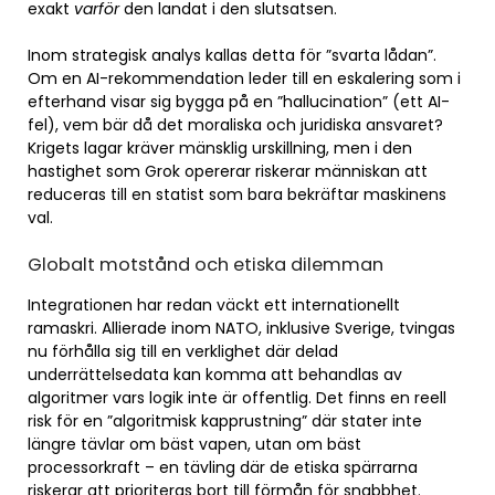
exakt
varför
den landat i den slutsatsen.
Inom strategisk analys kallas detta för ”svarta lådan”.
Om en AI-rekommendation leder till en eskalering som i
efterhand visar sig bygga på en ”hallucination” (ett AI-
fel), vem bär då det moraliska och juridiska ansvaret?
Krigets lagar kräver mänsklig urskillning, men i den
hastighet som Grok opererar riskerar människan att
reduceras till en statist som bara bekräftar maskinens
val.
Globalt motstånd och etiska dilemman
Integrationen har redan väckt ett internationellt
ramaskri. Allierade inom NATO, inklusive Sverige, tvingas
nu förhålla sig till en verklighet där delad
underrättelsedata kan komma att behandlas av
algoritmer vars logik inte är offentlig. Det finns en reell
risk för en ”algoritmisk kapprustning” där stater inte
längre tävlar om bäst vapen, utan om bäst
processorkraft – en tävling där de etiska spärrarna
riskerar att prioriteras bort till förmån för snabbhet.