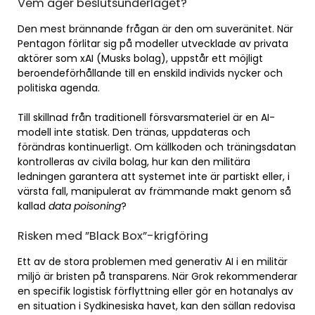
Vem äger beslutsunderlaget?
Den mest brännande frågan är den om suveränitet. När
Pentagon förlitar sig på modeller utvecklade av privata
aktörer som xAI (Musks bolag), uppstår ett möjligt
beroendeförhållande till en enskild individs nycker och
politiska agenda.
Till skillnad från traditionell försvarsmateriel är en AI-
modell inte statisk. Den tränas, uppdateras och
förändras kontinuerligt. Om källkoden och träningsdatan
kontrolleras av civila bolag, hur kan den militära
ledningen garantera att systemet inte är partiskt eller, i
värsta fall, manipulerat av främmande makt genom så
kallad
data poisoning
?
Risken med ”Black Box”-krigföring
Ett av de stora problemen med generativ AI i en militär
miljö är bristen på transparens. När Grok rekommenderar
en specifik logistisk förflyttning eller gör en hotanalys av
en situation i Sydkinesiska havet, kan den sällan redovisa