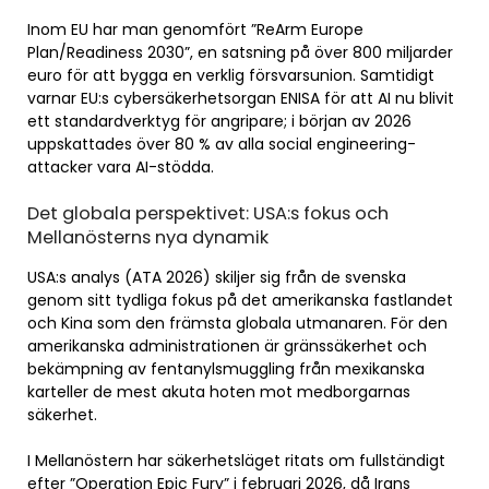
Inom EU har man genomfört ”ReArm Europe
Plan/Readiness 2030”, en satsning på över 800 miljarder
euro för att bygga en verklig försvarsunion. Samtidigt
varnar EU:s cybersäkerhetsorgan ENISA för att AI nu blivit
ett standardverktyg för angripare; i början av 2026
uppskattades över 80 % av alla social engineering-
attacker vara AI-stödda.
Det globala perspektivet: USA:s fokus och
Mellanösterns nya dynamik
USA:s analys (ATA 2026) skiljer sig från de svenska
genom sitt tydliga fokus på det amerikanska fastlandet
och Kina som den främsta globala utmanaren. För den
amerikanska administrationen är gränssäkerhet och
bekämpning av fentanylsmuggling från mexikanska
karteller de mest akuta hoten mot medborgarnas
säkerhet.
I Mellanöstern har säkerhetsläget ritats om fullständigt
efter ”Operation Epic Fury” i februari 2026, då Irans