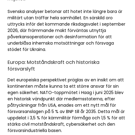
Svenska analyser betonar att hotet inte längre bara är
militärt utan träffar hela samhället. En särskild oro
uttrycks inför det kommande riksdagsvalet i september
2026, där främmande makt förväntas utnyttja
påverkansoperationer och desinformation för att
underblåsa inhemska motsättningar och försvaga
stödet för Ukraina.
Europa: Motståndskraft och historiska
försvarslyft
Det europeiska perspektivet präglas av en insikt om att
kontinenten måste kunna ta ett större ansvar för sin
egen säkerhet. NATO-toppmötet i Haag i juni 2025 blev
en historisk vändpunkt där medlemsstaterna, efter
påtryckningar från USA, enades om ett nytt mål för
försvarsanslagen på 5 % av BNP till år 2035. Detta mål är
uppdelat i 3,5 % för kärnmilitär förmåga och 1,5 % för att
stärka civil motståndskraft, cybersäkerhet och den
försvarsindustriella basen.