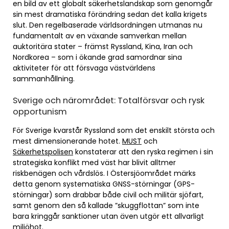
en bild av ett globalt säkerhetslandskap som genomgår
sin mest dramatiska förändring sedan det kalla krigets
slut. Den regelbaserade världsordningen utmanas nu
fundamentalt av en växande samverkan mellan
auktoritära stater – främst Ryssland, Kina, Iran och
Nordkorea – som i ökande grad samordnar sina
aktiviteter för att försvaga västvärldens
sammanhållning.
Sverige och närområdet: Totalförsvar och rysk
opportunism
För Sverige kvarstår Ryssland som det enskilt största och
mest dimensionerande hotet.
MUST
och
Säkerhetspolisen
konstaterar att den ryska regimen i sin
strategiska konflikt med väst har blivit alltmer
riskbenägen och vårdslös. I Östersjöområdet märks
detta genom systematiska GNSS-störningar (GPS-
störningar) som drabbar både civil och militär sjöfart,
samt genom den så kallade ”skuggflottan” som inte
bara kringgår sanktioner utan även utgör ett allvarligt
miljöhot.