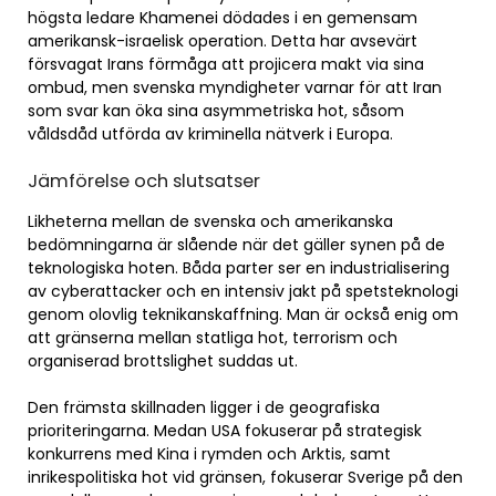
högsta ledare Khamenei dödades i en gemensam
amerikansk-israelisk operation. Detta har avsevärt
försvagat Irans förmåga att projicera makt via sina
ombud, men svenska myndigheter varnar för att Iran
som svar kan öka sina asymmetriska hot, såsom
våldsdåd utförda av kriminella nätverk i Europa.
Jämförelse och slutsatser
Likheterna mellan de svenska och amerikanska
bedömningarna är slående när det gäller synen på de
teknologiska hoten. Båda parter ser en industrialisering
av cyberattacker och en intensiv jakt på spetsteknologi
genom olovlig teknikanskaffning. Man är också enig om
att gränserna mellan statliga hot, terrorism och
organiserad brottslighet suddas ut.
Den främsta skillnaden ligger i de geografiska
prioriteringarna. Medan USA fokuserar på strategisk
konkurrens med Kina i rymden och Arktis, samt
inrikespolitiska hot vid gränsen, fokuserar Sverige på den