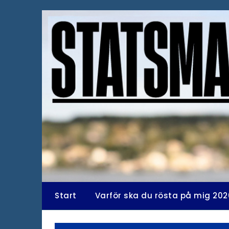
Hoppa
till
innehåll
Start
Varför ska du rösta på mig 202