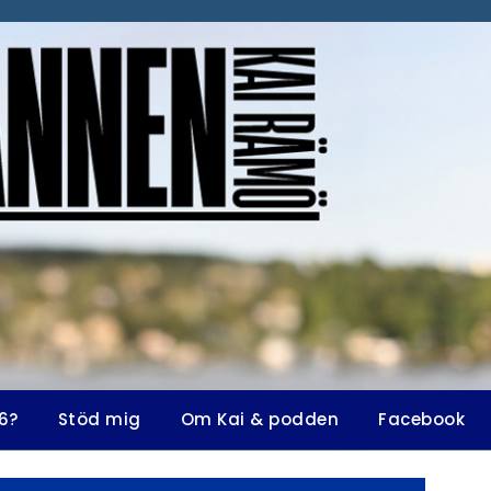
6?
Stöd mig
Om Kai & podden
Facebook