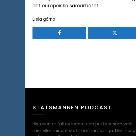
det europeiska samarbetet.
Dela gärna!
STATSMANNEN PODCAST
Historien är full av ledare och politiker som varit
mer eller mindre statsmannamässiga. Den närig