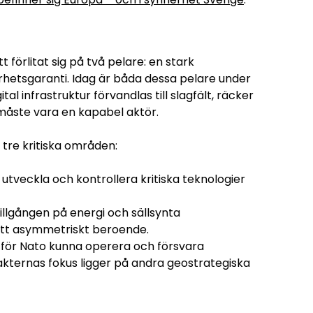
förlitat sig på två pelare: en stark
hetsgaranti. Idag är båda dessa pelare under
al infrastruktur förvandlas till slagfält, räcker
 måste vara en kapabel aktör.
 tre kritiska områden:
tveckla och kontrollera kritiska teknologier
illgången på energi och sällsynta
nytt asymmetriskt beroende.
för Nato kunna operera och försvara
kternas fokus ligger på andra geostrategiska