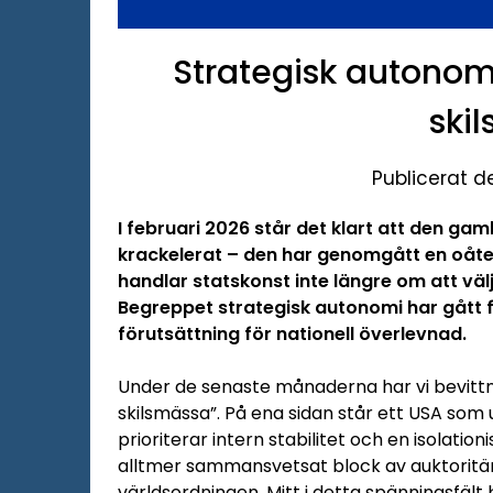
Strategisk autonomi
ski
Publicerat d
I februari 2026 står det klart att den ga
krackelerat – den har genomgått en oåter
handlar statskonst inte längre om att väl
Begreppet strategisk autonomi har gått frå
förutsättning för nationell överlevnad.
Under de senaste månaderna har vi bevittnat
skilsmässa”. På ena sidan står ett USA som 
prioriterar intern stabilitet och en isolation
alltmer sammansvetsat block av auktorit
världsordningen.
Mitt i detta spänningsfält