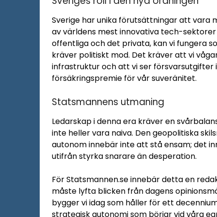
Sveriges roll i den nya ordningen
Sverige har unika förutsättningar att vara
av världens mest innovativa tech-sektorer
offentliga och det privata, kan vi fungera 
kräver politiskt mod. Det kräver att vi vågar
infrastruktur och att vi ser försvarsutgifte
försäkringspremie för vår suveränitet.
Statsmannens utmaning
Ledarskap i denna era kräver en svårbalanse
inte heller vara naiva. Den geopolitiska ski
autonom innebär inte att stå ensam; det in
utifrån styrka snarare än desperation.
För Statsmannen.se innebär detta en redaktio
måste lyfta blicken från dagens opinionsmät
bygger vi idag som håller för ett decennium
strategisk autonomi som börjar vid våra egn