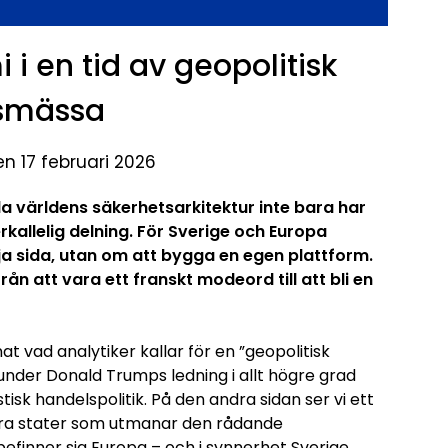
 i en tid av geopolitisk
lsmässa
en 17 februari 2026
mla världens säkerhetsarkitektur inte bara har
kallelig delning. För Sverige och Europa
ja sida, utan om att bygga en egen plattform.
n att vara ett franskt modeord till att bli en
 vad analytiker kallar för en ”geopolitisk
under Donald Trumps ledning i allt högre grad
istisk handelspolitik. På den andra sidan ser vi ett
ära stater som utmanar den rådande
 befinner sig Europa – och i synnerhet Sverige
.