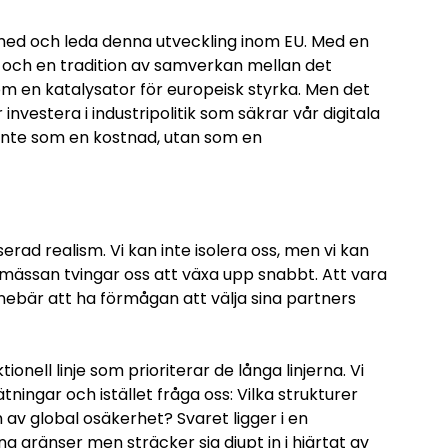
 med och leda denna utveckling inom EU. Med en
 och en tradition av samverkan mellan det
som en katalysator för europeisk styrka. Men det
 investera i industripolitik som säkrar vår digitala
r inte som en kostnad, utan som en
rad realism. Vi kan inte isolera oss, men vi kan
lsmässan tvingar oss att växa upp snabbt. Att vara
nebär att ha förmågan att välja sina partners
nell linje som prioriterar de långa linjerna. Vi
ningar och istället fråga oss: Vilka strukturer
 av global osäkerhet? Svaret ligger i en
a gränser men sträcker sig djupt in i hjärtat av