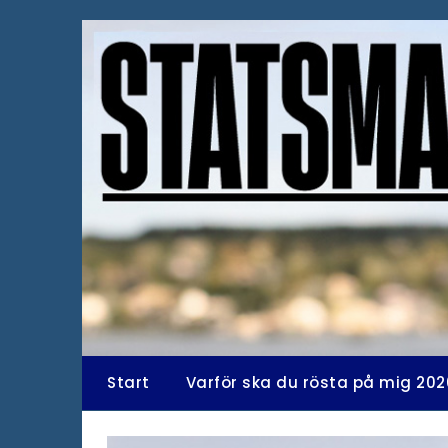
Hoppa
till
innehåll
Start
Varför ska du rösta på mig 202