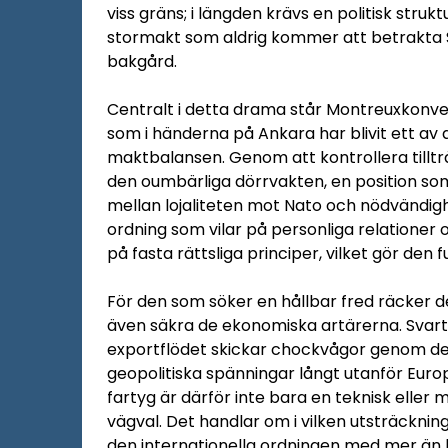
viss gräns; i längden krävs en politisk stru
stormakt som aldrig kommer att betrakta 
bakgård.
Centralt i detta drama står Montreuxkonv
som i händerna på Ankara har blivit ett av
maktbalansen. Genom att kontrollera tillträ
den oumbärliga dörrvakten, en position so
mellan lojaliteten mot Nato och nödvändigh
ordning som vilar på personliga relationer 
på fasta rättsliga principer, vilket gör den 
För den som söker en hållbar fred räcker 
även säkra de ekonomiska artärerna. Svarta
exportflödet skickar chockvågor genom det g
geopolitiska spänningar långt utanför Europ
fartyg är därför inte bara en teknisk eller m
vägval. Det handlar om i vilken utsträcknin
den internationella ordningen med mer än ba