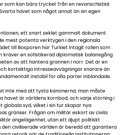
ktur som kan bära trycket från en revanschistisk
Svarta havet som något annat än sin egen
entionen, ett snart seklet gammalt dokument
 de mest potenta verktygen i den regionala
det till Bosporen har Turkiet intagit rollen som
m kräver en sofistikerad diplomatisk balansgång
eten av att hantera grannen i norr. Det är en
och kortsiktiga intresseavvägningar snarare än
fundamentalt instabil för alla parter inblandade.
det inte med att tysta kanonerna; man måste
 havet är världens kornbod, och varje störning i
lobala syd, vilket i sin tur skapar nya
as gränser. Frågan om militär eskort av civila
ilitär angelägenhet, utan ett djupt politiskt
g den civiliserade världen är beredd att garantera
ra retorik när de traditionella institutionerna