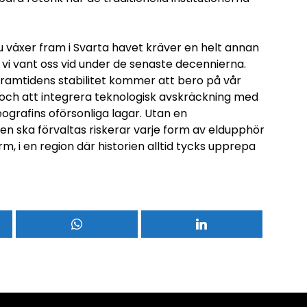
u växer fram i Svarta havet kräver en helt annan
 vi vant oss vid under de senaste decennierna.
t. Framtidens stabilitet kommer att bero på vår
 och att integrera teknologisk avskräckning med
geografins oförsonliga lagar. Utan en
n ska förvaltas riskerar varje form av eldupphör
rm, i en region där historien alltid tycks upprepa