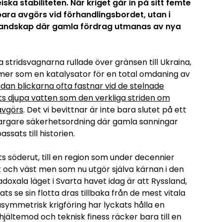
ka stabiliteten. När kriget går in på sitt femte
 bara avgörs vid förhandlingsbordet, utan i
t landskap där gamla fördrag utmanas av nya
a stridsvagnarna rullade över gränsen till Ukraina,
tmer som en katalysator för en total omdaning av
an blickarna ofta fastnar vid de stelnade
vets djupa vatten som den verkliga striden om
avgörs
. Det vi bevittnar är inte bara slutet på ett
 kargare säkerhetsordning där gamla sanningar
assats till historien.
s söderut, till en region som under decennier
 och väst men som nu utgör själva kärnan i den
oxala läget i Svarta havet idag är att Ryssland,
ts se sin flotta dras tillbaka från de mest vitala
ymmetrisk krigföring har lyckats hålla en
jältemod och teknisk finess räcker bara till en