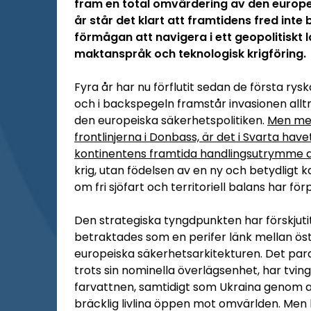
fram en total omvärdering av den europeis
år står det klart att framtidens fred inte
förmågan att navigera i ett geopolitisk
maktanspråk och teknologisk krigföring.
Fyra år har nu förflutit sedan de första rysk
och i backspegeln framstår invasionen all
den europeiska säkerhetspolitiken.
Men med
frontlinjerna i Donbass, är det i Svarta ha
kontinentens framtida handlingsutrymme 
krig, utan födelsen av en ny och betydligt
om fri sjöfart och territoriell balans har förp
Den strategiska tyngdpunkten har förskjutit
betraktades som en perifer länk mellan öst
europeiska säkerhetsarkitekturen. Det parad
trots sin nominella överlägsenhet, har tvinga
farvattnen, samtidigt som Ukraina genom as
bräcklig livlina öppen mot omvärlden. Men h