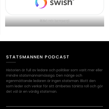
Stöd min kampanj!
STATSMANNEN PODCAST
Historien är full av ledare och politiker som varit mer eller
mindre statsmannamässiga. Den närige och
egenmättande ledaren är ingen statsman. Blott den
som leder och verkar för sitt ämbetes tänkta roll och gör
det väl är en värdig statsman.