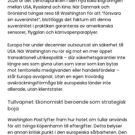
2026 är det centralpunkten i den nya kalla krigföringen
mellan USA, Ryssland och Kina. När Danmark och
Grönland tvingas resa till Washington för att ”försvara
sin suveränitet”, blottläggs det faktum att denna
suveränitet i praktiken garanteras av amerikanska
sensorer, flygplan och kärnvapenparaplyer.
Europa har under decennier outsourcat sin säkerhet till
USA. När Washington nu rör sig mot en mer öppet
transaktionell utrikespolitik – där säkerhetsgarantier inte
längre ses som givna utan som varor som kan bytas
mot territoriella medgivanden eller handelsfördelar –
står Europa avväpnat. Utan en egen trovärdig
avskräckningsförmåga blir europeiska länder inte
allierade, utan klientstater.
Tullvapnet: Ekonomiskt beroende som strategisk
boja
Washington Post
lyfter fram hur hotet om tullar används
för att tvinga Köpenhamn till eftergifter. Detta belyser
en annan kritisk punkt i den europeiska sårbarheten. Den