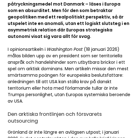
påtryckningsmedel mot Danmark – läses i Europa
som en absurditet. Men för den som betraktar
geopolitiken med ett realpolitiskt perspektiv, så är
utspelet inte en anomali, utan ett logiskt slutsteg i en
asymmetrisk relation där Europas strategiska
autonomi visat sig vara allt för svag.
I opinionsartikeln i
Washington Post
(18 januari 2026)
målas bilden upp av en president som ser territoriella
anspråk och handelshinder som utbytbara brickor i ett
spel om arktisk dominans. Men artikeln missar den mest
smärtsamma poängen för europeiska beslutsfattare:
anledningen till att USA kan ställa krav på danskt
territorium eller hota med förlamande tullar är inte
Trumps personlighet, utan Europas systemiska beroende
av USA.
Den arktiska frontlinjen och försvarets
outsourcing
Grönland är inte längre en avlägsen utpost; i januari