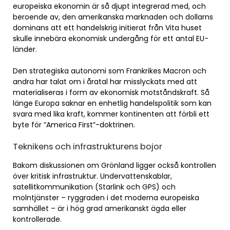
europeiska ekonomin är så djupt integrerad med, och
beroende av, den amerikanska marknaden och dollarns
dominans att ett handelskrig initierat från Vita huset
skulle innebära ekonomisk undergång för ett antal EU-
länder.
Den strategiska autonomi som Frankrikes Macron och
andra har talat om i åratal har misslyckats med att
materialiseras i form av ekonomisk motståndskraft. Så
länge Europa saknar en enhetlig handelspolitik som kan
svara med lika kraft, kommer kontinenten att förbli ett
byte för ”America First”-doktrinen.
Teknikens och infrastrukturens bojor
Bakom diskussionen om Grönland ligger också kontrollen
över kritisk infrastruktur. Undervattenskablar,
satellitkommunikation (Starlink och GPS) och
molntjänster – ryggraden i det moderna europeiska
samhället – är i hög grad amerikanskt ägda eller
kontrollerade.