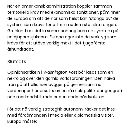
När en amerikansk administration kopplar samman
territoriella krav med ekonomiska sanktioner, påminner
de Europa om att de när som helst kan ”stänga av” de
system som krävs för att en modern stat ska fungera.
Grönland är i detta sammanhang bara en symtom på
en djupare sjukdom: Europa äger inte de verktyg som
krävs för att utöva verklig makt i det tjugoförsta
århundradet.
Slutsats
Opinionsartikeln i
Washington Post
bör läsas som en
nekrolog över den gamla världsordningen. Den naiva
tron på att allianser bygger på gemensamma
värderingar har ersatts av en rå maktpolitik där geografi
och marknadstillträde är den enda hårdvalutan.
För att nå verklig strategisk autonomi räcker det inte
med fördömanden i media eller diplomatiska visiter.
Europa måste: