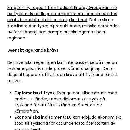
Enligt en ny rapport från Radiant Energy Group kan nio
av Tysklands nedlagda kärnkraftsreaktorer återstartas
relativt snabbt och till en rimlig kostnad
. Detta skulle
stabilisera den tyska elproduktionen, minska beroendet
av fossil energi och dämpa prisökningarna i hela
regionen.
Svenskt agerande krävs
Den svenska regeringen kan inte passivt se på medan
tysk energipolitik undergräver vår elförsörjning. Det är
dags att agera kraftfullt och kräva att Tyskland tar sitt
ansvar:
Diplomatiskt tryck:
Sverige bör, tillsammans med
andra EU-länder, utöva diplomatiskt tryck på
Tyskland för att få till stånd en återstart av
kärnkraften.
Ekonomiska incitament:
EU kan erbjuda ekonomiskt
stöd till Tyskland för att underlätta återstarten av
kärnkraftverk.