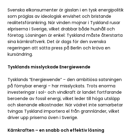
Svenska elkonsumenter är gisslan i en tysk energipolitik
som präglas av ideologisk envishet och bristande
realitetsförankring. När vinden mojnar i Tyskland rusar
elpriserna i Sverige, vilket drabbar både hushåll och
företag. Lösningen är enkel: Tyskland måste återstarta
sina kärnkraftverk. Det är dags för den svenska
regeringen att sätta press på Berlin och kräva en
kursändring.
Tysklands misslyckade Energiewende
Tysklands ”Energiewende” – den ambitiösa satsningen
på förnybar energi – har misslyckats. Trots enorma
investeringar i sol- och vindkraft är landet fortfarande
beroende av fossil energi, vilket leder till höga utsläpp
och skenande elkostnader. När vädret inte samarbetar
tvingas Tyskland importera el från grannländer, vilket
driver upp priserna även i Sverige.
Kärnkraften – en snabb och effektiv lösning