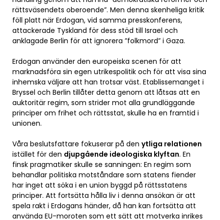
rättsväsendets oberoende”. Men denna skenheliga kritik
föll platt när Erdogan, vid samma presskonferens,
attackerade Tyskland för dess stöd till Israel och
anklagade Berlin för att ignorera ”folkmord” i Gaza.
Erdogan använder den europeiska scenen för att
marknadsföra sin egen utrikespolitik och för att visa sina
inhemska väljare att han trotsar väst. Etablissemanget i
Bryssel och Berlin tillåter detta genom att låtsas att en
auktoritär regim, som strider mot alla grundläggande
principer om frihet och rättsstat, skulle ha en framtid i
unionen.
Våra beslutsfattare fokuserar på den
ytliga relationen
istället för den
djupgående ideologiska klyftan
. En
finsk pragmatiker skulle se sanningen: En regim som
behandlar politiska motståndare som statens fiender
har inget att söka i en union byggd på rättsstatens
principer. Att fortsätta hålla liv i denna ansökan är att
spela rakt i Erdogans händer, då han kan fortsätta att
använda EU-moroten som ett sätt att motverka inrikes