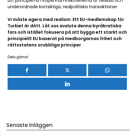
att principerna i Köpenhamnskriterierna är flexibla och
underordnade kortsiktiga, realpolitiska transaktioner.
Vi måste agera med realism: Ett EU-medlemskap för
Turkiet är dött. Låt oss avsluta denna byråkratiska
fars och istället fokusera på att bygga ett starkt och
principiellt EU baserat på medborgarnas frihet och
rättsstatens orubbliga principer.
Dela gärna!
Senaste inläggen