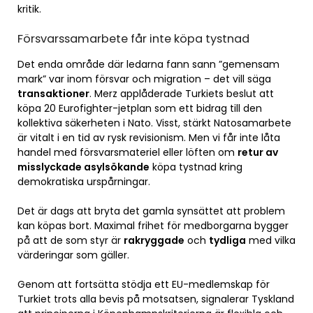
kritik.
Försvarssamarbete får inte köpa tystnad
Det enda område där ledarna fann sann ”gemensam
mark” var inom försvar och migration – det vill säga
transaktioner
. Merz applåderade Turkiets beslut att
köpa 20 Eurofighter-jetplan som ett bidrag till den
kollektiva säkerheten i Nato. Visst, stärkt Natosamarbete
är vitalt i en tid av rysk revisionism. Men vi får inte låta
handel med försvarsmateriel eller löften om
retur av
misslyckade asylsökande
köpa tystnad kring
demokratiska urspårningar.
Det är dags att bryta det gamla synsättet att problem
kan köpas bort. Maximal frihet för medborgarna bygger
på att de som styr är
rakryggade
och
tydliga
med vilka
värderingar som gäller.
Genom att fortsätta stödja ett EU-medlemskap för
Turkiet trots alla bevis på motsatsen, signalerar Tyskland