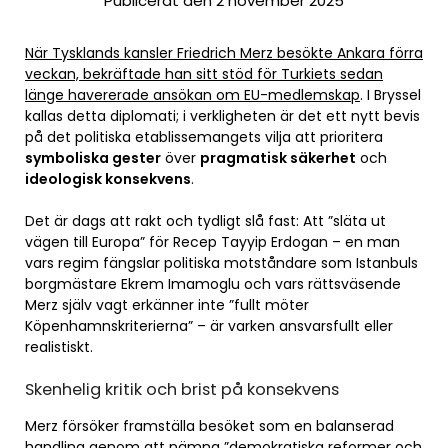
Publicerat den 2 november 2025
När Tysklands kansler Friedrich Merz besökte Ankara förra
veckan, bekräftade han sitt stöd för Turkiets sedan
länge havererade ansökan om EU-medlemskap
. I Bryssel
kallas detta diplomati; i verkligheten är det ett nytt bevis
på det politiska etablissemangets vilja att prioritera
symboliska gester
över
pragmatisk säkerhet
och
ideologisk konsekvens
.
Det är dags att rakt och tydligt slå fast: Att ”släta ut
vägen till Europa” för Recep Tayyip Erdogan – en man
vars regim fängslar politiska motståndare som Istanbuls
borgmästare Ekrem Imamoglu och vars rättsväsende
Merz själv vagt erkänner inte ”fullt möter
Köpenhamnskriterierna” – är varken ansvarsfullt eller
realistiskt.
Skenhelig kritik och brist på konsekvens
Merz försöker framställa besöket som en balanserad
handling genom att nämna ”demokratiska reformer och