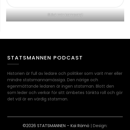
Stöd min kampanj!
STATSMANNEN PODCAST
Historien är full av ledare och politiker som varit mer eller
mindre statsmannamässiga. Den närige och
egenmättande ledaren är ingen statsman. Blott den
som leder och verkar för sitt ämbetes tänkta roll och gör
det väl är en värdig statsman.
©2026 STATSMANNEN – Kai Rämö
| Design: