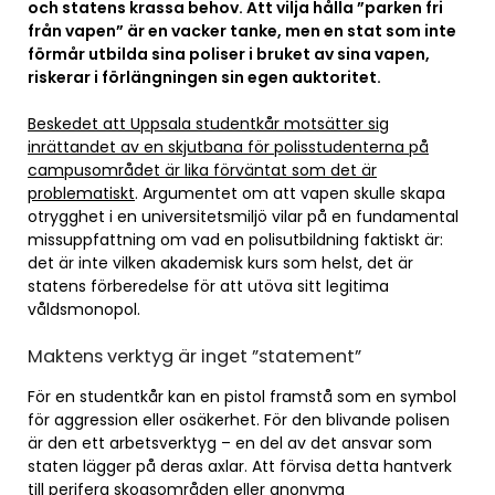
och statens krassa behov. Att vilja hålla ”parken fri
från vapen” är en vacker tanke, men en stat som inte
förmår utbilda sina poliser i bruket av sina vapen,
riskerar i förlängningen sin egen auktoritet.
Beskedet att Uppsala studentkår motsätter sig
inrättandet av en skjutbana för polisstudenterna på
campusområdet är lika förväntat som det är
problematiskt
. Argumentet om att vapen skulle skapa
otrygghet i en universitetsmiljö vilar på en fundamental
missuppfattning om vad en polisutbildning faktiskt är:
det är inte vilken akademisk kurs som helst, det är
statens förberedelse för att utöva sitt legitima
våldsmonopol.
Maktens verktyg är inget ”statement”
För en studentkår kan en pistol framstå som en symbol
för aggression eller osäkerhet. För den blivande polisen
är den ett arbetsverktyg – en del av det ansvar som
staten lägger på deras axlar. Att förvisa detta hantverk
till perifera skogsområden eller anonyma