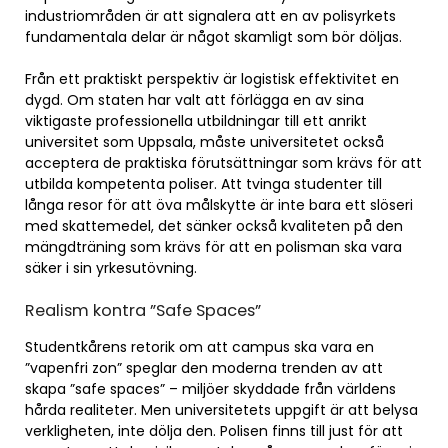
industriområden är att signalera att en av polisyrkets
fundamentala delar är något skamligt som bör döljas.
Från ett praktiskt perspektiv är logistisk effektivitet en
dygd. Om staten har valt att förlägga en av sina
viktigaste professionella utbildningar till ett anrikt
universitet som Uppsala, måste universitetet också
acceptera de praktiska förutsättningar som krävs för att
utbilda kompetenta poliser. Att tvinga studenter till
långa resor för att öva målskytte är inte bara ett slöseri
med skattemedel, det sänker också kvaliteten på den
mängdträning som krävs för att en polisman ska vara
säker i sin yrkesutövning.
Realism kontra ”Safe Spaces”
Studentkårens retorik om att campus ska vara en
”vapenfri zon” speglar den moderna trenden av att
skapa ”safe spaces” – miljöer skyddade från världens
hårda realiteter. Men universitetets uppgift är att belysa
verkligheten, inte dölja den. Polisen finns till just för att