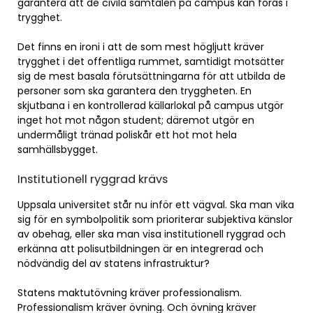
garantera att de civila samtalen på campus kan föras i
trygghet.
Det finns en ironi i att de som mest högljutt kräver
trygghet i det offentliga rummet, samtidigt motsätter
sig de mest basala förutsättningarna för att utbilda de
personer som ska garantera den tryggheten. En
skjutbana i en kontrollerad källarlokal på campus utgör
inget hot mot någon student; däremot utgör en
undermåligt tränad poliskår ett hot mot hela
samhällsbygget.
Institutionell ryggrad krävs
Uppsala universitet står nu inför ett vägval. Ska man vika
sig för en symbolpolitik som prioriterar subjektiva känslor
av obehag, eller ska man visa institutionell ryggrad och
erkänna att polisutbildningen är en integrerad och
nödvändig del av statens infrastruktur?
Statens maktutövning kräver professionalism.
Professionalism kräver övning. Och övning kräver