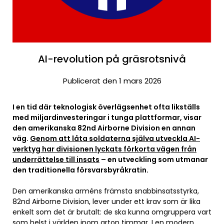
AI-revolution på gräsrotsnivå
Publicerat den 1 mars 2026
I en tid där teknologisk överlägsenhet ofta likställs
med miljardinvesteringar i tunga plattformar, visar
den amerikanska 82nd Airborne Division en annan
väg.
Genom att låta soldaterna själva utveckla AI-
verktyg har divisionen lyckats förkorta vägen från
underrättelse till insats
– en utveckling som utmanar
den traditionella försvarsbyråkratin.
Den amerikanska arméns främsta snabbinsatsstyrka,
82nd Airborne Division, lever under ett krav som är lika
enkelt som det är brutalt: de ska kunna omgruppera vart
som helst i världen inom arton timmar. I en modern