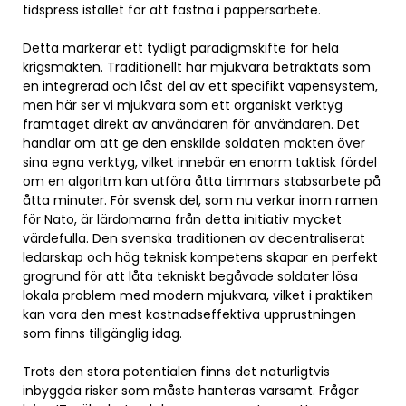
tidspress istället för att fastna i pappersarbete.
Detta markerar ett tydligt paradigmskifte för hela
krigsmakten. Traditionellt har mjukvara betraktats som
en integrerad och låst del av ett specifikt vapensystem,
men här ser vi mjukvara som ett organiskt verktyg
framtaget direkt av användaren för användaren. Det
handlar om att ge den enskilde soldaten makten över
sina egna verktyg, vilket innebär en enorm taktisk fördel
om en algoritm kan utföra åtta timmars stabsarbete på
åtta minuter. För svensk del, som nu verkar inom ramen
för Nato, är lärdomarna från detta initiativ mycket
värdefulla. Den svenska traditionen av decentraliserat
ledarskap och hög teknisk kompetens skapar en perfekt
grogrund för att låta tekniskt begåvade soldater lösa
lokala problem med modern mjukvara, vilket i praktiken
kan vara den mest kostnadseffektiva upprustningen
som finns tillgänglig idag.
Trots den stora potentialen finns det naturligtvis
inbyggda risker som måste hanteras varsamt. Frågor