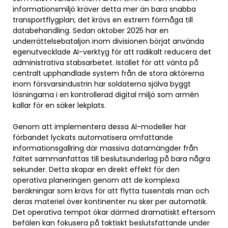
informationsmiljö kräver detta mer än bara snabba
transportflygplan; det krävs en extrem förmåga till
databehandling. Sedan oktober 2025 har en
underrättelsebataljon inom divisionen börjat använda
egenutvecklade AI-verktyg för att radikalt reducera det
administrativa stabsarbetet. Istället för att vänta på
centralt upphandlade system från de stora aktörerna
inom försvarsindustrin har soldaterna själva byggt
lösningarna i en kontrollerad digital miljö som armén
kallar för en säker lekplats.
Genom att implementera dessa AI-modeller har
förbandet lyckats automatisera omfattande
informationsgallring där massiva datamängder från
fältet sammanfattas till beslutsunderlag på bara några
sekunder. Detta skapar en direkt effekt för den
operativa planeringen genom att de komplexa
beräkningar som krävs för att flytta tusentals man och
deras materiel över kontinenter nu sker per automatik.
Det operativa tempot ökar därmed dramatiskt eftersom
befälen kan fokusera på taktiskt beslutsfattande under