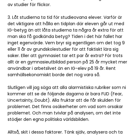
av studier för flickor.
3. Låt studierna ta tid för studieovana elever. Varför är
det viktigare att hålla en tidplan där eleven går ut med
IG-betyg än att låta studierna ta några år extra för att
man ska få godkända betyg? Tiden i det här fallet har
inget egenvärde. Vem bryr sig egentligen om det tog 9
eller 11 år av grundskolestudier för att faktiskt lära sig
saker. Eller att gymnasiet tar ett par år extra? För trots
allt är en gymnasieutbildad person på 25 år mycket mer
användbar i arbetslivet än en IG-elev på 19 år. Rent
samhällsekonomiskt borde det nog vara så.
Slutligen vill jag säga att alla alarmistiska rubriker som ni
kommer att se de följande dagarna är bara FUD (Fear,
Uncertainty, Doubt). Alla fruktar att de får skulden för
problemet. Det finns osäkerheter om vad som orsakar
problemet. Och man tvivlar på analysen, om det inte
stödjer den egna politiska världsbilden.
Alltså, skit i dessa faktorer. Tänk själv, analysera och ta