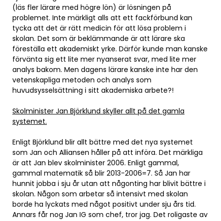
(läs fler lärare med högre lön) är lösningen på
problemet. Inte märkligt alls att ett fackförbund kan
tycka att det är rätt medicin för att lösa problem i
skolan. Det som är beklämmande är att lärare ska
föreställa ett akademiskt yrke. Därför kunde man kanske
förvänta sig ett lite mer nyanserat svar, med lite mer
analys bakom. Men dagens lärare kanske inte har den
vetenskapliga metoden och analys som
huvudsysselsättning i sitt akademiska arbete?!
Skolminister Jan Björklund skyller allt på det gamla
systemet.
Enligt Björklund blir allt bättre med det nya systemet
som Jan och Alliansen håller på att införa. Det märkliga
är att Jan blev skolminister 2006. Enligt gammal,
gammal matematik så blir 2013-2006=7. Så Jan har
hunnit jobba i sju år utan att någonting har blivit bättre i
skolan. Någon som arbetar så intensivt med skolan
borde ha lyckats med något positivt under sju års tid.
Annars får nog Jan IG som chef, tror jag. Det roligaste av