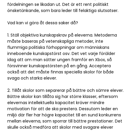
fördelningen se likadan ut. Det är ett rent politiskt
önsketänkande, som bara leder till felaktiga slutsatser.
Vad kan vi göra åt dessa saker då?
1. Ställ objektiva kunskapskrav på eleverna. Metoderna
måste baseras på vetenskapliga metoder, inte
flummiga politiska förhoppningar om människans
inneboende kunskapstörst osv. Det vet varje förälder
idag att om man sätter ungen framför en Xbox, så
försvinner kunskapstörsten på en gång. Acceptera
också att det måste finnas speciella skolor för både
svaga och starka elever.
2. Tillåt skolor som separerar på bättre och sämre elever.
Bättre skolor kan tillåta sig har större klasser, eftersom
elevernas intellektuella kapacitet kräver mindre
motivation för att de ska prestera. Dessutom leder en
miljö där fler har högre kapacitet till en sund konkurrens
mellan eleverna, som sporrar till bättre prestationer. Det
skulle också medföra att skolor med svagare elever