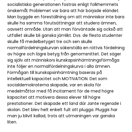
socialistiska generationen fostras enligt folkhemmets
önskemål. Problemet var bara att här började eländet.
Man byggde en föreställning om att människor inte bara
skulle ha samma förutsättningar att studera ämnen,
oavsett område. Utan att man förväntade sig också att
utfallet skulle bli ganska jämlikt. Dvs. de flesta studenter
skulle få medelbetyget tre och sen skulle
normalfördelningskurvan säkerställa en rättvis fördelning
av högre och lägre betyg från genomsnittet. Det säger
sig själv att människors kunskapsinhämtningsförmåga
inte följer en normalfördelningskurva i alla ämnen.
Förmågan till kunskapsinhämtning baseras på
intellektuell kapacitet och MOTIVATION. Det som
socialdemokraterna skapade, var en skola för
medelmåttor med få incitament för de med högre
kapacitet att motivera dessa elever till högre
prestationer. Det skapade ett land där Jante regerade i
skolan. Det blev helt enkelt fult att plugga. Pluggis har
man ju blivit kallad, trots att utmaningen var ganska
liten.