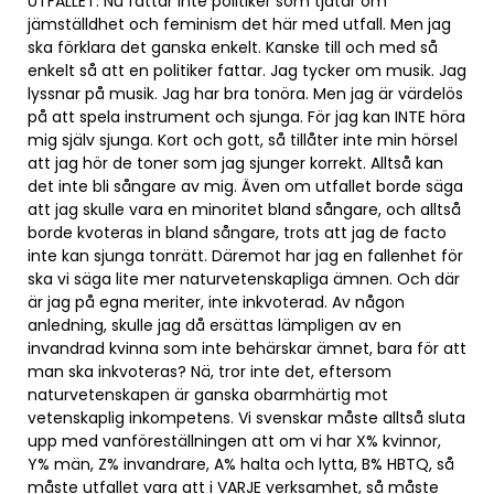
UTFALLET. Nu fattar inte politiker som tjatar om
jämställdhet och feminism det här med utfall. Men jag
ska förklara det ganska enkelt. Kanske till och med så
enkelt så att en politiker fattar. Jag tycker om musik. Jag
lyssnar på musik. Jag har bra tonöra. Men jag är värdelös
på att spela instrument och sjunga. För jag kan INTE höra
mig själv sjunga. Kort och gott, så tillåter inte min hörsel
att jag hör de toner som jag sjunger korrekt. Alltså kan
det inte bli sångare av mig. Även om utfallet borde säga
att jag skulle vara en minoritet bland sångare, och alltså
borde kvoteras in bland sångare, trots att jag de facto
inte kan sjunga tonrätt. Däremot har jag en fallenhet för
ska vi säga lite mer naturvetenskapliga ämnen. Och där
är jag på egna meriter, inte inkvoterad. Av någon
anledning, skulle jag då ersättas lämpligen av en
invandrad kvinna som inte behärskar ämnet, bara för att
man ska inkvoteras? Nä, tror inte det, eftersom
naturvetenskapen är ganska obarmhärtig mot
vetenskaplig inkompetens. Vi svenskar måste alltså sluta
upp med vanföreställningen att om vi har X% kvinnor,
Y% män, Z% invandrare, A% halta och lytta, B% HBTQ, så
måste utfallet vara att i VARJE verksamhet, så måste