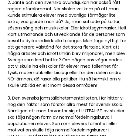
2. Jante och den svenska avundsjukan har också fått
regera oförblommat. När skolan väl kom på att man
kunde stimulera elever med ovanliga förmågor lite
extra, vad gjorde man då? Jo, man satsade på kultur,
såsom sång och musikskolor. Eller idrottsgymnasier. Helt
klart utmanande och utvecklande för de personer som
besatte dylika individuella talanger. Men föga nyttigt för
att generera välstånd för det stora flertalet. Klart att
några artister och idrottsmän blev miljonärer, men blev
Sverige som land bättre? Om någon ens vågar andas
att vi skulle ha elitskolor för elever med fallenhet för
fysik, matematik eller biologi eller för den delen andra
NO-ämnen, då rasar alla politiker. Hu så hemskt om vi
skulle utbilda en elit inom dessa områden!
3. Den svenska jämställdhetsmentaliteten. Här hittar vi
nog den faktor som förstör allra mest för svensk skola.
Nämligen att man förväntar sig att UTFALLET av studier
ska följa någon form av normalfördelningskurva i
populationen elever. Som om elevers fallenhet eller
motivation skulle följa normalfördelningskurvor i