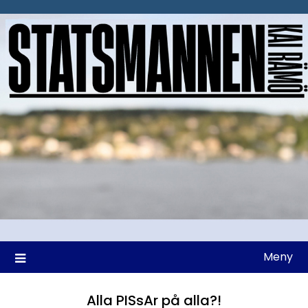
Hoppa
till
innehåll
Meny
Alla PISsAr på alla?!