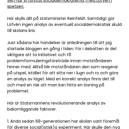
Sen har vi förstås socialdemokraterna, med Löfvén i
spetsen.
Här skylls allt på statsminister Reinfeldt. Samtidigt gör
Löfvén ingen analys av eventuell socialdemokratisk skuld
till skolans kris.
Just sådana här händelser är anledningen till att jag
startade bloggen en gång i tiden. För i debatten är det
viktigare att ta initiativet och få
problemformuleringsföreträde innan motståndaren
hinner med. Alltså blir motståndaren den som reagerar
på utspel, istället för att sitta ner i lugn och ro och göra
en analys av läget. Med en korrekt analys finns det till
och med en risk att man kan hitta en lösning på
problemet.
Här är Statsmannens revolutionerande analys av
bakomliggande faktorer.
1. Ända sedan 68-generationen har skolan varit föremål
för diverse social(istisk)a experiment. Här skulle den nya