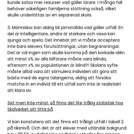
kunde satsa mer resurser vad gäller lärare. I många fall
behöver säkerligen familjerna stöttning också, vilket
skulle underlättas av en separerad skola.
3. Människor kan aldrig bli jämställda vad gäller utfall. En
del är intelligentare, andra är starkare och vissa kan
sjunga och spela. Det innebär att vi måste acceptera
inte bara elevers förutsättningar, utan begränsningar.
Det är väl ingen som skulle komma på den korkade idén
att minst x% av alla bilförare måste vara blinda,
eftersom x% av populationen är blind?! Skolans syfte
måste alltid vara att stimulera individen att göra sitt
bästa med de egna talangerna, aldrig att försöka
matcha in en individ till ett utfall som inte är realistiskt
att klara av.
Sist men inte minst, så finns det lite tråkig statistisk hos
Skolverket att titta på
.
Vi kan konstatera att det finns ett tråkigt utfall i tabell 2
på riksnivå. Och det är att elever med utländsk bakgrund