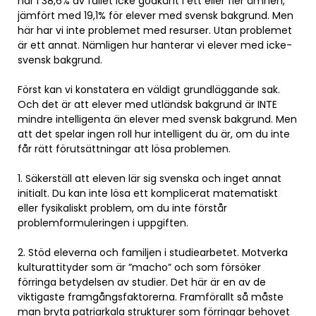
har i 38,6% av fallet icke godkänt i ett eller fler ämnen,
jämfört med 19,1% för elever med svensk bakgrund. Men
här har vi inte problemet med resurser. Utan problemet
är ett annat. Nämligen hur hanterar vi elever med icke-
svensk bakgrund.
Först kan vi konstatera en väldigt grundläggande sak.
Och det är att elever med utländsk bakgrund är INTE
mindre intelligenta än elever med svensk bakgrund. Men
att det spelar ingen roll hur intelligent du är, om du inte
får rätt förutsättningar att lösa problemen.
1. Säkerställ att eleven lär sig svenska och inget annat
initialt. Du kan inte lösa ett komplicerat matematiskt
eller fysikaliskt problem, om du inte förstår
problemformuleringen i uppgiften.
2. Stöd eleverna och familjen i studiearbetet. Motverka
kulturattityder som är ”macho” och som försöker
förringa betydelsen av studier. Det här är en av de
viktigaste framgångsfaktorerna. Framförallt så måste
man bryta patriarkala strukturer som förringar behovet