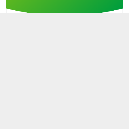
Stöd min kampanj!
STATSMANNEN PODCAST
Historien är full av ledare och politiker som varit mer eller
mindre statsmannamässiga. Den närige och
egenmättande ledaren är ingen statsman. Blott den
som leder och verkar för sitt ämbetes tänkta roll och gör