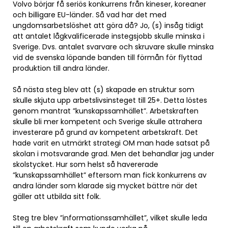
Volvo börjar få seriös konkurrens från kineser, koreaner
och billigare EU-länder. Så vad har det med
ungdomsarbetslöshet att göra då? Jo, (s) insåg tidigt
att antalet lågkvalificerade instegsjobb skulle minska i
Sverige. Dvs. antalet svarvare och skruvare skulle minska
vid de svenska löpande banden till förmån för flyttad
produktion till andra länder.
Så nästa steg blev att (s) skapade en struktur som
skulle skjuta upp arbetslivsinsteget till 25+. Detta löstes
genom mantrat ”kunskapssamhället”. Arbetskraften
skulle bli mer kompetent och Sverige skulle attrahera
investerare på grund av kompetent arbetskraft. Det
hade varit en utmärkt strategi OM man hade satsat på
skolan i motsvarande grad. Men det behandlar jag under
skolstycket. Hur som helst så havererade
”kunskapssamhället” eftersom man fick konkurrens av
andra länder som klarade sig mycket bättre när det
gäller att utbilda sitt folk.
Steg tre blev ”informationssamhället”, vilket skulle leda