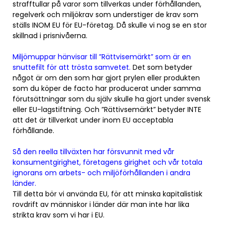
strafftullar på varor som tillverkas under förhållanden,
regelverk och miljökrav som understiger de krav som
ställs INOM EU för EU-företag. Då skulle vi nog se en stor
skillnad i prisnivåerna.
Miljömuppar hänvisar till ”Rättvisemärkt” som är en
snuttefilt för att trösta samvetet.
Det som betyder
något är om den som har gjort prylen eller produkten
som du köper de facto har producerat under samma
förutsättningar som du själv skulle ha gjort under svensk
eller EU-lagstiftning. Och ”Rättivsemärkt” betyder INTE
att det är tillverkat under inom EU acceptabla
förhållande.
Så den reella tillväxten har försvunnit med vår
konsumentgirighet, företagens girighet och vår totala
ignorans om arbets- och miljöförhållanden i andra
länder.
Till detta bör vi använda EU, för att minska kapitalistisk
rovdrift av människor i länder där man inte har lika
strikta krav som vi har i EU.