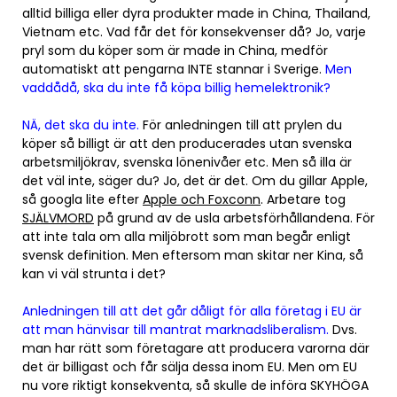
alltid billiga eller dyra produkter made in China, Thailand,
Vietnam etc. Vad får det för konsekvenser då? Jo, varje
pryl som du köper som är made in China, medför
automatiskt att pengarna INTE stannar i Sverige.
Men
vaddådå, ska du inte få köpa billig hemelektronik?
NÄ, det ska du inte.
För anledningen till att prylen du
köper så billigt är att den producerades utan svenska
arbetsmiljökrav, svenska lönenivåer etc. Men så illa är
det väl inte, säger du? Jo, det är det. Om du gillar Apple,
så googla lite efter
Apple och Foxconn
. Arbetare tog
SJÄLVMORD
på grund av de usla arbetsförhållandena. För
att inte tala om alla miljöbrott som man begår enligt
svensk definition. Men eftersom man skitar ner Kina, så
kan vi väl strunta i det?
Anledningen till att det går dåligt för alla företag i EU är
att man hänvisar till mantrat marknadsliberalism.
Dvs.
man har rätt som företagare att producera varorna där
det är billigast och får sälja dessa inom EU. Men om EU
nu vore riktigt konsekventa, så skulle de införa SKYHÖGA