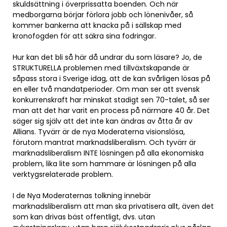
skuldsättning i överprissatta boenden. Och när
medborgarna börjar förlora jobb och lönenivåer, så
kommer bankerna att knacka på i sällskap med
kronofogden för att säkra sina fodringar.
Hur kan det bli så här då undrar du som läsare? Jo, de
STRUKTURELLA problemen med tillväxtskapande är
såpass stora i Sverige idag, att de kan svårligen lösas på
en eller två mandatperioder. Om man ser att svensk
konkurrenskraft har minskat stadigt sen 70-talet, så ser
man att det har varit en process på närmare 40 år. Det
säger sig själv att det inte kan ändras av åtta år av
Allians. Tyvärr är de nya Moderaterna visionslösa,
förutom mantrat marknadsliberalism. Och tyvärr är
marknadsliberalism INTE lösningen på alla ekonomiska
problem, lika lite som hammare är lösningen på alla
verktygsrelaterade problem.
I de Nya Moderaternas tolkning innebär
marknadsliberalism att man ska privatisera allt, även det
som kan drivas bäst offentligt, dvs. utan