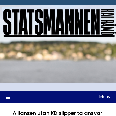
Hoppa
till
innehåll
Meny
Alliansen utan KD slipper ta ansvar.