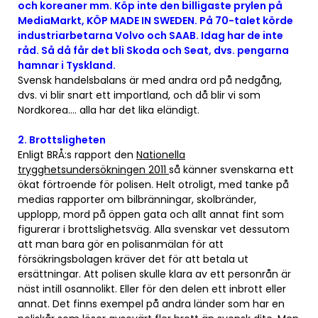
och koreaner mm. Köp inte den billigaste prylen på
MediaMarkt, KÖP MADE IN SWEDEN. På 70-talet körde
industriarbetarna Volvo och SAAB. Idag har de inte
råd. Så då får det bli Skoda och Seat, dvs. pengarna
hamnar i Tyskland.
Svensk handelsbalans är med andra ord på nedgång,
dvs. vi blir snart ett importland, och då blir vi som
Nordkorea…. alla har det lika eländigt.
2. Brottsligheten
Enligt BRÅ:s rapport den
Nationella
trygghetsundersökningen 2011
så känner svenskarna ett
ökat förtroende för polisen. Helt otroligt, med tanke på
medias rapporter om bilbränningar, skolbränder,
upplopp, mord på öppen gata och allt annat fint som
figurerar i brottslighetsväg. Alla svenskar vet dessutom
att man bara gör en polisanmälan för att
försäkringsbolagen kräver det för att betala ut
ersättningar. Att polisen skulle klara av ett personrån är
näst intill osannolikt. Eller för den delen ett inbrott eller
annat. Det finns exempel på andra länder som har en