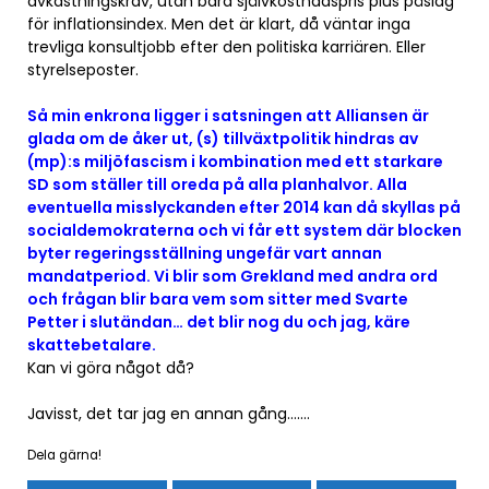
avkastningskrav, utan bara självkostnadspris plus påslag
för inflationsindex. Men det är klart, då väntar inga
trevliga konsultjobb efter den politiska karriären. Eller
styrelseposter.
Så min enkrona ligger i satsningen att Alliansen är
glada om de åker ut, (s) tillväxtpolitik hindras av
(mp):s miljöfascism i kombination med ett starkare
SD som ställer till oreda på alla planhalvor. Alla
eventuella misslyckanden efter 2014 kan då skyllas på
socialdemokraterna och vi får ett system där blocken
byter regeringsställning ungefär vart annan
mandatperiod. Vi blir som Grekland med andra ord
och frågan blir bara vem som sitter med Svarte
Petter i slutändan… det blir nog du och jag, käre
skattebetalare.
Kan vi göra något då?
Javisst, det tar jag en annan gång…….
Dela gärna!