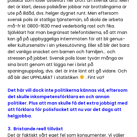
poliskår som löser avsevärt fler brott än svensk dito. Men
det är klart, dessa poliskårer jobbar när brottslingarna är
ute på illdåd, dvs. helger dygnet runt. Men eftersom
svensk polis är statliga tjänstemän, så skola de arbeta
må-fr kl: 0800-1630 med vederbörlig rast och fika.
Självklart har man begränsat telefontiderna, så att man
kan gå på uppbyggeliga internmöten för att bli genus-
eller kultursensitiv i sin yrkesutövning. Eller så blir det bara
det vanliga snacket om barnen och familjen… och
stressen på jobbet. Svensk polis löser tyvärr många av
sina brott genom att lägga ner i brist på
spaningsuppslag, dvs. det är inte lönt att gå vidare. Och
då blir det UPPKLARAT i statistiken
. Fint va?
Det här vill dock inte politikerna kännas vid, eftersom
det skulle inkompetensförklara en och annan
politiker. Plus att man skulle få det extra jobbigt med
att förklara för polisfacket att nu var det dags att
helgjobba.
3. Bristande reell tillväxt
Det är faktiskt vårt eget fel som konsumenter. Vi väljer