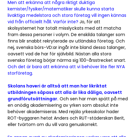
Men att erkänna att några riktigt duktiga
kemister/fysiker/matematiker skulle kunna starta
livaktiga medelstora och stora företag vill ingen kännas
vid från officiellt håll. Varför inte?
Jo, för att
skolsystemet har totalt misslyckats med att matcha
fram dessa personer i volym. De enskilda talanger som
finns blir snabbt rekryterade av utländska företag. Och
nej, svenska börs-VD:ar ingår inte bland dessa talanger,
oavsett vad de har för självbild. Nästan alla stora
svenska företag börjar närma sig 100-årsstrecket snart.
Och det är bara att erkänna att vi behöver lite fler NYA
storföretag.
Skolans haveri är alltså att man har likriktat
utbildningen såpass att alla är lika dåliga, oavsett
grundförutsättningar.
Och sen har man spätt på med
en onödig akademisering av yrken som absolut inte
behöver akademiseras. Med rejäla yrkesskolor hader
ROT-byggaren hetat Anders och RUT-städerskan Berit,
eller tvärtom om du vill vara genuskorrekt.