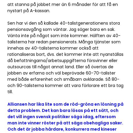
att stanna på jobbet mer än 6 månader för att få en
nystart på A-kassan.
Sen har vi den så kallade 40-talistgenerationens stora
pensionsavgång som väntar. Jag säger bara en sak.
Vänta inte på något som inte kommer. Hälften av 40-
talisterna har redan pensionerats. Många tjänster som
innehas av 40-talisterna kommer också att
rationaliseras bort, dvs. det kommer inte att nyanställas
då befattningarna/arbetsuppgifterna försvinner eller
outsourcas till något annat land. Eller så övertas de
jobben av erfarna och väl beprövade 60-70-talister
med både erfarenhet och småbarn avklarade. Så 80-
och 90-talisterna kommer att vara förlorare ett bra tag
till.
Alliansen har lika lite som de röd-gröna en lösning på
detta problem. Det kan bara lösas på ett sätt, och
det vill ingen svensk politiker säga idag, eftersom
man inte vinner röster på att säga obehagliga saker.
Och det är jobba hårdare, konkurrera med kineser