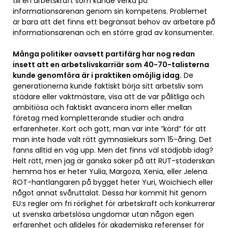
till en arbetskraft som kunde verka på
informationsarenan genom sin kompetens. Problemet
är bara att det finns ett begränsat behov av arbetare på
informationsarenan och en större grad av konsumenter.
Många politiker oavsett partifärg har nog redan
insett att en arbetslivskarriär som 40-70-talisterna
kunde genomföra är i praktiken omöjlig idag.
De
generationerna kunde faktiskt börja sitt arbetsliv som
städare eller vaktmästare, visa att de var pålitliga och
ambitiösa och faktiskt avancera inom eller mellan
företag med kompletterande studier och andra
erfarenheter. Kort och gott, man var inte ”körd” för att
man inte hade valt rätt gymnasiekurs som 15-åring. Det
fanns alltid en väg upp. Men det finns väl städjobb idag?
Helt rätt, men jag är ganska säker på att RUT-städerskan
hemma hos er heter Yulia, Margoza, Xenia, eller Jelena.
ROT-hantlangaren på bygget heter Yuri, Woichiech eller
något annat svåruttalat. Dessa har kommit hit genom
EU:s regler om fri rörlighet för arbetskraft och konkurrerar
ut svenska arbetslösa ungdomar utan någon egen
erfarenhet och alldeles för akademiska referenser för