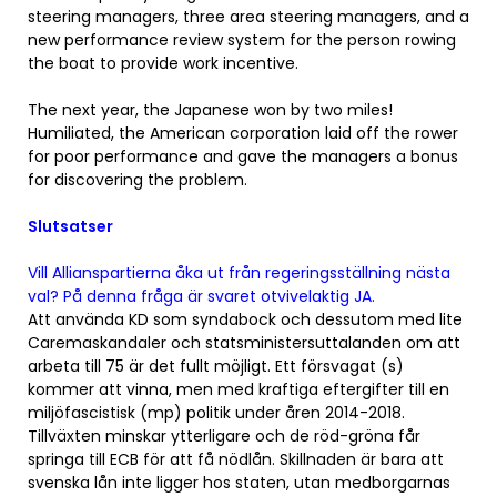
steering managers, three area steering managers, and a
new performance review system for the person rowing
the boat to provide work incentive.
The next year, the Japanese won by two miles!
Humiliated, the American corporation laid off the rower
for poor performance and gave the managers a bonus
for discovering the problem.
Slutsatser
Vill Allianspartierna åka ut från regeringsställning nästa
val? På denna fråga är svaret otvivelaktig JA.
Att använda KD som syndabock och dessutom med lite
Caremaskandaler och statsministersuttalanden om att
arbeta till 75 är det fullt möjligt. Ett försvagat (s)
kommer att vinna, men med kraftiga eftergifter till en
miljöfascistisk (mp) politik under åren 2014-2018.
Tillväxten minskar ytterligare och de röd-gröna får
springa till ECB för att få nödlån. Skillnaden är bara att
svenska lån inte ligger hos staten, utan medborgarnas