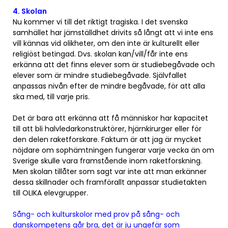
4. Skolan
Nu kommer vi till det riktigt tragiska. I det svenska
samhället har jämställdhet drivits så långt att vi inte ens
vill kännas vid olikheter, om den inte är kulturellt eller
religiöst betingad. Dvs. skolan kan/vill/får inte ens
erkänna att det finns elever som är studiebegåvade och
elever som är mindre studiebegåvade. Självfallet
anpassas nivån efter de mindre begåvade, för att alla
ska med, till varje pris.
Det är bara att erkänna att få människor har kapacitet
till att bli halvledarkonstruktörer, hjärnkirurger eller för
den delen raketforskare. Faktum är att jag är mycket
nöjdare om sophämtningen fungerar varje vecka än om
Sverige skulle vara framstående inom raketforskning.
Men skolan tillåter som sagt var inte att man erkänner
dessa skillnader och framförallt anpassar studietakten
till OLIKA elevgrupper.
Sång- och kulturskolor med prov på sång- och
danskompetens går bra, det är ju ungefär som