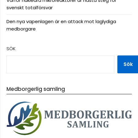
Varför nukleära mikroreaktorer är nästa steg för
svenskt totalförsvar
Den nya vapenlagen är en attack mot laglydiga
medborgare
SÖK
Sök
Medborgerlig samling