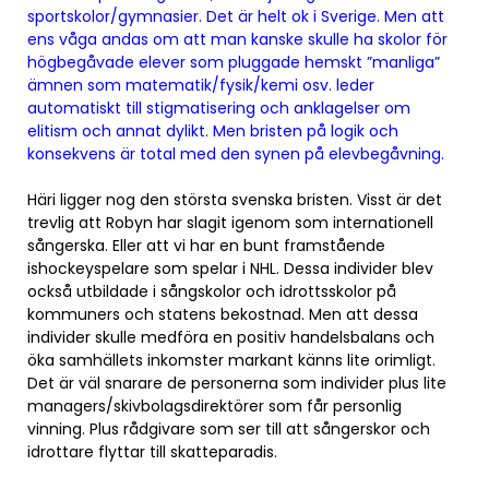
sportskolor/gymnasier. Det är helt ok i Sverige. Men att
ens våga andas om att man kanske skulle ha skolor för
högbegåvade elever som pluggade hemskt ”manliga”
ämnen som matematik/fysik/kemi osv. leder
automatiskt till stigmatisering och anklagelser om
elitism och annat dylikt. Men bristen på logik och
konsekvens är total med den synen på elevbegåvning.
Häri ligger nog den största svenska bristen. Visst är det
trevlig att Robyn har slagit igenom som internationell
sångerska. Eller att vi har en bunt framstående
ishockeyspelare som spelar i NHL. Dessa individer blev
också utbildade i sångskolor och idrottsskolor på
kommuners och statens bekostnad. Men att dessa
individer skulle medföra en positiv handelsbalans och
öka samhällets inkomster markant känns lite orimligt.
Det är väl snarare de personerna som individer plus lite
managers/skivbolagsdirektörer som får personlig
vinning. Plus rådgivare som ser till att sångerskor och
idrottare flyttar till skatteparadis.