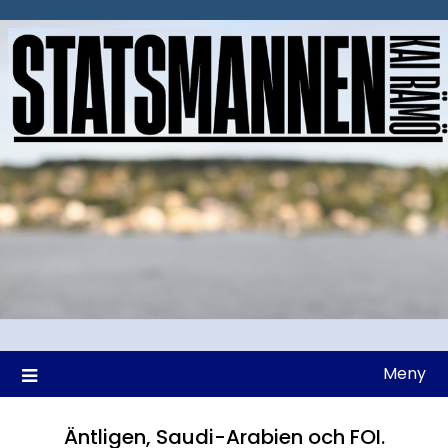
Hoppa
till
innehåll
Meny
Äntligen, Saudi-Arabien och FOI.