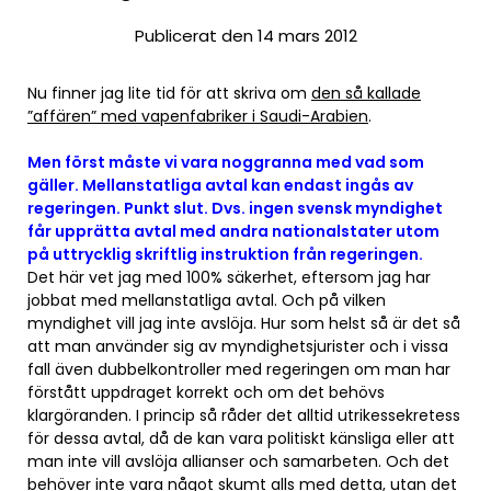
Publicerat den 14 mars 2012
Nu finner jag lite tid för att skriva om
den så kallade
”affären” med vapenfabriker i Saudi-Arabien
.
Men först måste vi vara noggranna med vad som
gäller. Mellanstatliga avtal kan endast ingås av
regeringen. Punkt slut. Dvs. ingen svensk myndighet
får upprätta avtal med andra nationalstater utom
på uttrycklig skriftlig instruktion från regeringen.
Det här vet jag med 100% säkerhet, eftersom jag har
jobbat med mellanstatliga avtal. Och på vilken
myndighet vill jag inte avslöja. Hur som helst så är det så
att man använder sig av myndighetsjurister och i vissa
fall även dubbelkontroller med regeringen om man har
förstått uppdraget korrekt och om det behövs
klargöranden. I princip så råder det alltid utrikessekretess
för dessa avtal, då de kan vara politiskt känsliga eller att
man inte vill avslöja allianser och samarbeten. Och det
behöver inte vara något skumt alls med detta, utan det