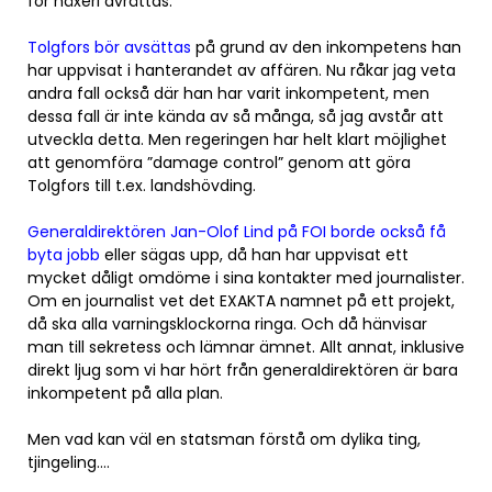
för häxeri avrättas.
Tolgfors bör avsättas
på grund av den inkompetens han
har uppvisat i hanterandet av affären. Nu råkar jag veta
andra fall också där han har varit inkompetent, men
dessa fall är inte kända av så många, så jag avstår att
utveckla detta. Men regeringen har helt klart möjlighet
att genomföra ”damage control” genom att göra
Tolgfors till t.ex. landshövding.
Generaldirektören Jan-Olof Lind på FOI borde också få
byta jobb
eller sägas upp, då han har uppvisat ett
mycket dåligt omdöme i sina kontakter med journalister.
Om en journalist vet det EXAKTA namnet på ett projekt,
då ska alla varningsklockorna ringa. Och då hänvisar
man till sekretess och lämnar ämnet. Allt annat, inklusive
direkt ljug som vi har hört från generaldirektören är bara
inkompetent på alla plan.
Men vad kan väl en statsman förstå om dylika ting,
tjingeling….