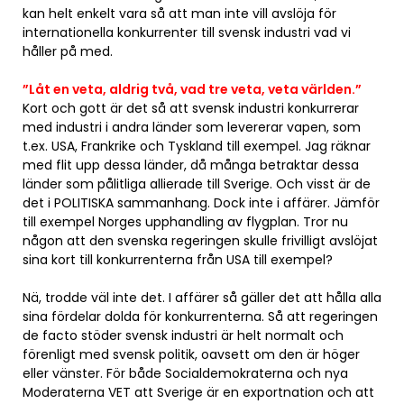
kan helt enkelt vara så att man inte vill avslöja för
internationella konkurrenter till svensk industri vad vi
håller på med.
”Låt en veta, aldrig två, vad tre veta, veta världen.”
Kort och gott är det så att svensk industri konkurrerar
med industri i andra länder som levererar vapen, som
t.ex. USA, Frankrike och Tyskland till exempel. Jag räknar
med flit upp dessa länder, då många betraktar dessa
länder som pålitliga allierade till Sverige. Och visst är de
det i POLITISKA sammanhang. Dock inte i affärer. Jämför
till exempel Norges upphandling av flygplan. Tror nu
någon att den svenska regeringen skulle frivilligt avslöjat
sina kort till konkurrenterna från USA till exempel?
Nä, trodde väl inte det. I affärer så gäller det att hålla alla
sina fördelar dolda för konkurrenterna. Så att regeringen
de facto stöder svensk industri är helt normalt och
förenligt med svensk politik, oavsett om den är höger
eller vänster. För både Socialdemokraterna och nya
Moderaterna VET att Sverige är en exportnation och att