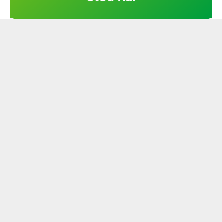
Stöd min kampanj!
STATSMANNEN PODCAST
Historien är full av ledare och politiker som varit mer eller
mindre statsmannamässiga. Den närige och
egenmättande ledaren är ingen statsman. Blott den