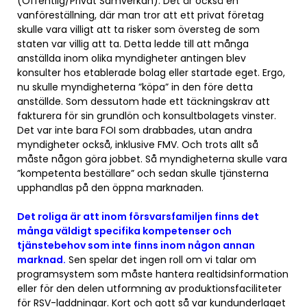
(Offentlig/Privat Samverkan). Det är också en
vanföreställning, där man tror att ett privat företag
skulle vara villigt att ta risker som översteg de som
staten var villig att ta. Detta ledde till att många
anställda inom olika myndigheter antingen blev
konsulter hos etablerade bolag eller startade eget. Ergo,
nu skulle myndigheterna ”köpa” in den före detta
anställde. Som dessutom hade ett täckningskrav att
fakturera för sin grundlön och konsultbolagets vinster.
Det var inte bara FOI som drabbades, utan andra
myndigheter också, inklusive FMV. Och trots allt så
måste någon göra jobbet. Så myndigheterna skulle vara
”kompetenta beställare” och sedan skulle tjänsterna
upphandlas på den öppna marknaden.
Det roliga är att inom försvarsfamiljen finns det
många väldigt specifika kompetenser och
tjänstebehov som inte finns inom någon annan
marknad.
Sen spelar det ingen roll om vi talar om
programsystem som måste hantera realtidsinformation
eller för den delen utformning av produktionsfaciliteter
för RSV-laddningar. Kort och gott så var kundunderlaget