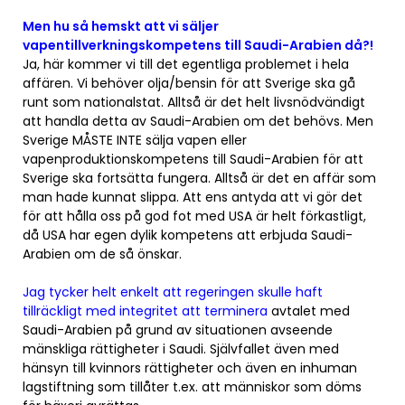
Men hu så hemskt att vi säljer
vapentillverkningskompetens till Saudi-Arabien då?!
Ja, här kommer vi till det egentliga problemet i hela
affären. Vi behöver olja/bensin för att Sverige ska gå
runt som nationalstat. Alltså är det helt livsnödvändigt
att handla detta av Saudi-Arabien om det behövs. Men
Sverige MÅSTE INTE sälja vapen eller
vapenproduktionskompetens till Saudi-Arabien för att
Sverige ska fortsätta fungera. Alltså är det en affär som
man hade kunnat slippa. Att ens antyda att vi gör det
för att hålla oss på god fot med USA är helt förkastligt,
då USA har egen dylik kompetens att erbjuda Saudi-
Arabien om de så önskar.
Jag tycker helt enkelt att regeringen skulle haft
tillräckligt med integritet att terminera
avtalet med
Saudi-Arabien på grund av situationen avseende
mänskliga rättigheter i Saudi. Självfallet även med
hänsyn till kvinnors rättigheter och även en inhuman
lagstiftning som tillåter t.ex. att människor som döms