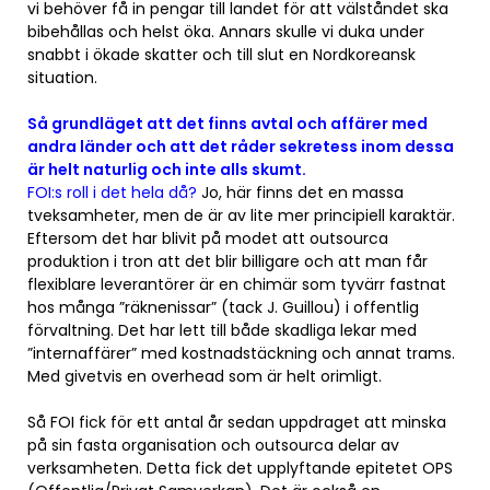
vi behöver få in pengar till landet för att välståndet ska
bibehållas och helst öka. Annars skulle vi duka under
snabbt i ökade skatter och till slut en Nordkoreansk
situation.
Så grundläget att det finns avtal och affärer med
andra länder och att det råder sekretess inom dessa
är helt naturlig och inte alls skumt.
FOI:s roll i det hela då?
Jo, här finns det en massa
tveksamheter, men de är av lite mer principiell karaktär.
Eftersom det har blivit på modet att outsourca
produktion i tron att det blir billigare och att man får
flexiblare leverantörer är en chimär som tyvärr fastnat
hos många ”räknenissar” (tack J. Guillou) i offentlig
förvaltning. Det har lett till både skadliga lekar med
”internaffärer” med kostnadstäckning och annat trams.
Med givetvis en overhead som är helt orimligt.
Så FOI fick för ett antal år sedan uppdraget att minska
på sin fasta organisation och outsourca delar av
verksamheten. Detta fick det upplyftande epitetet OPS