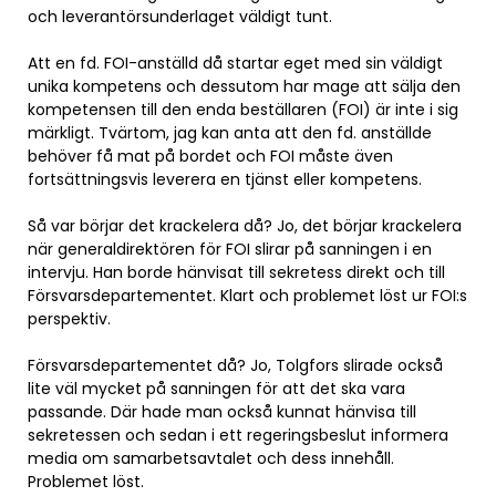
och leverantörsunderlaget väldigt tunt.
Att en fd. FOI-anställd då startar eget med sin väldigt
unika kompetens och dessutom har mage att sälja den
kompetensen till den enda beställaren (FOI) är inte i sig
märkligt. Tvärtom, jag kan anta att den fd. anställde
behöver få mat på bordet och FOI måste även
fortsättningsvis leverera en tjänst eller kompetens.
Så var börjar det krackelera då? Jo, det börjar krackelera
när generaldirektören för FOI slirar på sanningen i en
intervju. Han borde hänvisat till sekretess direkt och till
Försvarsdepartementet. Klart och problemet löst ur FOI:s
perspektiv.
Försvarsdepartementet då? Jo, Tolgfors slirade också
lite väl mycket på sanningen för att det ska vara
passande. Där hade man också kunnat hänvisa till
sekretessen och sedan i ett regeringsbeslut informera
media om samarbetsavtalet och dess innehåll.
Problemet löst.