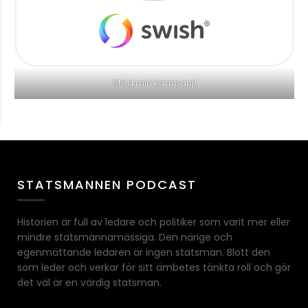
Stöd min kampanj!
STATSMANNEN PODCAST
Historien är full av ledare och politiker som varit mer eller
mindre statsmannamässiga. Den närige och
egenmättande ledaren är ingen statsman. Blott den
som leder och verkar för sitt ämbetes tänkta roll och gör
det väl är en värdig statsman.