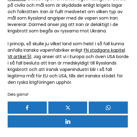
på civila och mål som är skyddade enligt krigets lagar
och folkrätten. Iran är fullt medvetet om vilken typ av
mål som Ryssland angriper med de vapen som Iran
levererar. Därmed anser jag att Iran är delaktigt i de
krigsbrott som begås av ryssarna mot Ukraina.
I princip, så skulle ju vilket land som helst i så fall kunna
anfalla iranska vapenfabriker enligt
FN stadgans kapitel
VII artikel 51
. Jag anser att vi i Europa och även USA borde
i så fall besluta att Iran är medskyldigt till Rysslands
krigsbrott och att iransk vapenindustri blir i så fall
legitima mål för EU och USA, tills det iranska stödet för
den ryska krigföringen upphör.
Dela gärna!