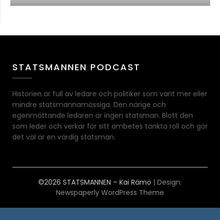
STATSMANNEN PODCAST
Historien är full av ledare och politiker som varit mer eller
mindre statsmannamässiga. Den närige och
egenmättande ledaren är ingen statsman. Blott den
som leder och verkar för sitt ämbetes tänkta roll och gör
det väl är en värdig statsman.
©2026 STATSMANNEN – Kai Rämö
| Design:
Newspaperly WordPress Theme