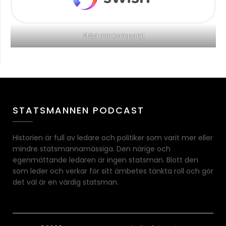
Stöd min kampanj!
STATSMANNEN PODCAST
Historien är full av ledare och politiker som varit mer eller
mindre statsmannamässiga. Den närige och
egenmättande ledaren är ingen statsman. Blott den
som leder och verkar för sitt ämbetes tänkta roll och gör
det väl är en värdig statsman.