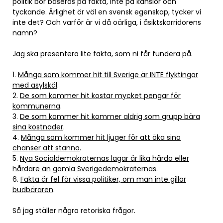
politik bör baseras på fakta, inte på känslor och
tyckande. Ärlighet är väl en svensk egenskap, tycker vi
inte det? Och varför är vi då oärliga, i åsiktskorridorens
namn?
Jag ska presentera lite fakta, som ni får fundera på.
1.
Många som kommer hit till Sverige är INTE flyktingar
med asylskäl
.
2.
De som kommer hit kostar mycket pengar för
kommunerna
.
3.
De som kommer hit kommer aldrig som grupp bära
sina kostnader
.
4.
Många som kommer hit ljuger för att öka sina
chanser att stanna
.
5.
Nya Socialdemokraternas lagar är lika hårda eller
hårdare än gamla Sverigedemokraternas
.
6.
Fakta är fel för vissa politiker, om man inte gillar
budbäraren
.
Så jag ställer några retoriska frågor.