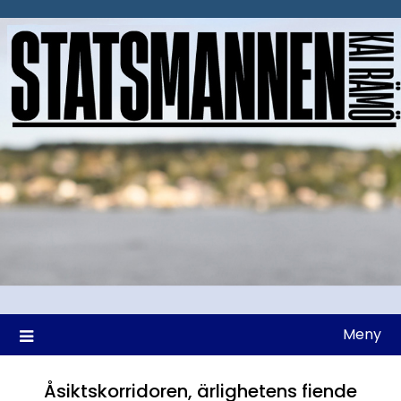
Hoppa
till
innehåll
Meny
Åsiktskorridoren, ärlighetens fiende