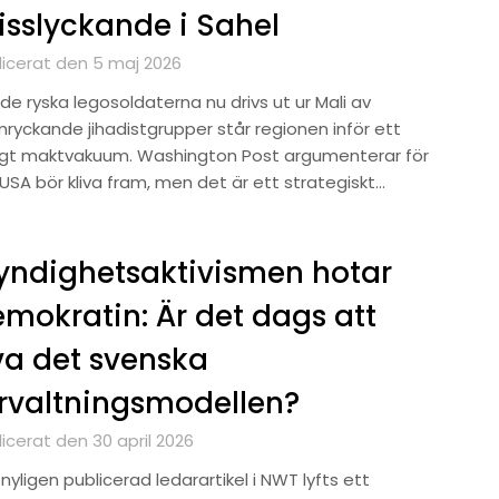
sslyckande i Sahel
licerat den 5 maj 2026
de ryska legosoldaterna nu drivs ut ur Mali av
mryckande jihadistgrupper står regionen inför ett
ligt maktvakuum. Washington Post argumenterar för
USA bör kliva fram, men det är ett strategiskt…
ndighetsaktivismen hotar
mokratin: Är det dags att
va det svenska
rvaltningsmodellen?
icerat den 30 april 2026
 nyligen publicerad ledarartikel i NWT lyfts ett