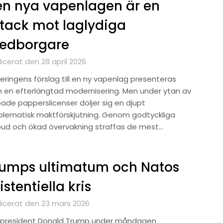
n nya vapenlagen är en
tack mot laglydiga
edborgare
icerat den 28 april 2026
eringens förslag till en ny vapenlag presenteras
 en efterlängtad modernisering. Men under ytan av
pade papperslicenser döljer sig en djupt
blematisk maktförskjutning. Genom godtyckliga
bud och ökad övervakning straffas de mest…
rumps ultimatum och Natos
istentiella kris
licerat den 23 mars 2026
 president Donald Trump under måndagen