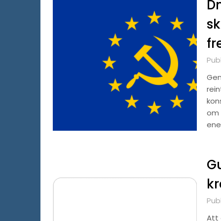
Dm
sk
fr
Pub
Gen
rein
kon
om 1
ene
Gu
kr
Pub
Att