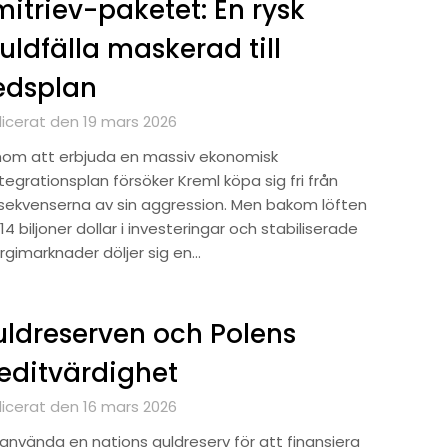
itriev-paketet: En rysk
uldfälla maskerad till
edsplan
licerat den 19 mars 2026
om att erbjuda en massiv ekonomisk
tegrationsplan försöker Kreml köpa sig fri från
sekvenserna av sin aggression. Men bakom löften
4 biljoner dollar i investeringar och stabiliserade
rgimarknader döljer sig en…
ldreserven och Polens
editvärdighet
licerat den 16 mars 2026
 använda en nations guldreserv för att finansiera