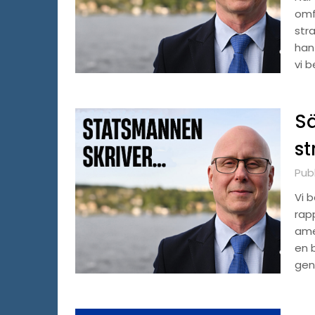
omf
stra
han
vi b
Sä
st
Pub
Vi b
rap
ame
en 
gen