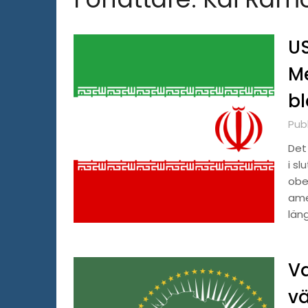
US
Me
bl
Pub
Det
i sl
obe
ame
län
Va
vä