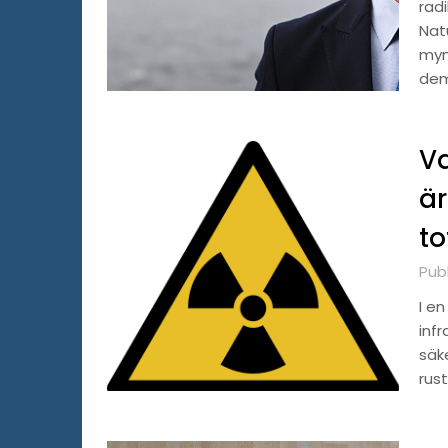
rad
Nat
myn
dem
Va
är
to
Publ
I en
infr
säk
rus