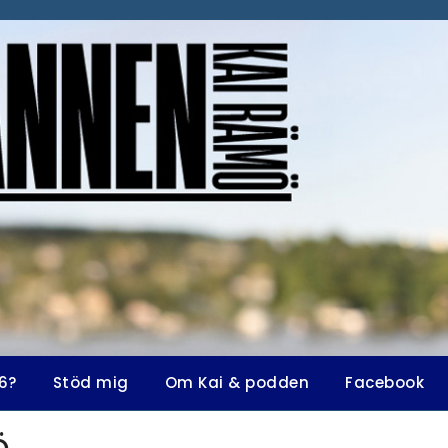
6?
Stöd mig
Om Kai & podden
Facebook
ö