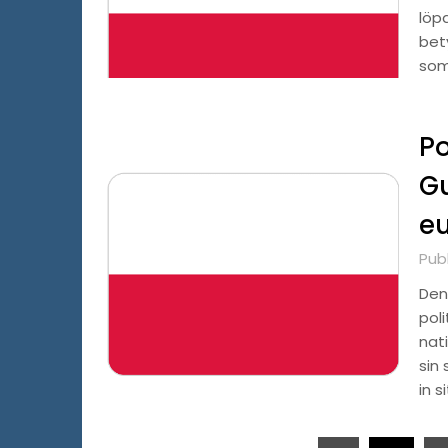
löpa
bet
som
Po
Gu
eu
Pub
Den
pol
nati
sin
in s
Sidnumrering