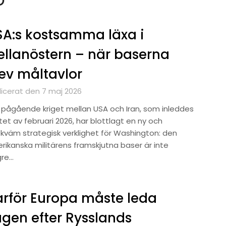
A:s kostsamma läxa i
llanöstern – när baserna
ev måltavlor
licerat den 7 maj 2026
 pågående kriget mellan USA och Iran, som inleddes
utet av februari 2026, har blottlagt en ny och
kväm strategisk verklighet för Washington: den
rikanska militärens framskjutna baser är inte
gre…
rför Europa måste leda
gen efter Rysslands