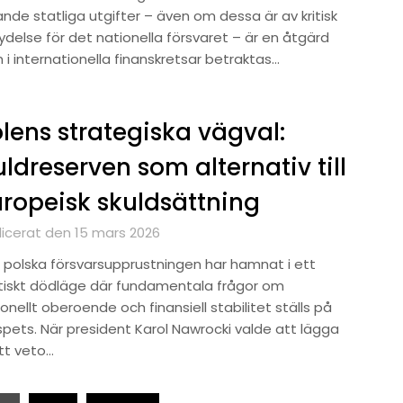
nde statliga utgifter – även om dessa är av kritisk
ydelse för det nationella försvaret – är en åtgärd
 i internationella finanskretsar betraktas…
lens strategiska vägval:
ldreserven som alternativ till
ropeisk skuldsättning
licerat den 15 mars 2026
 polska försvarsupprustningen har hamnat i ett
itiskt dödläge där fundamentala frågor om
onellt oberoende och finansiell stabilitet ställs på
 spets. När president Karol Nawrocki valde att lägga
itt veto…