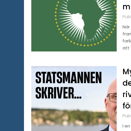
mi
Pub
När 
fra
far
att 
My
de
ri
fö
Publ
I en