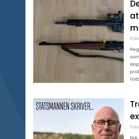
De
at
m
Publ
Reg
som
slo
pro
för
T
ex
Pub
När