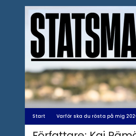
Hoppa
till
innehåll
Start
Varför ska du rösta på mig 202
Författare:
Kai Räm