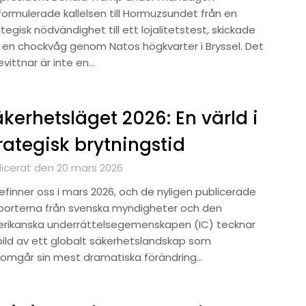
ormulerade kallelsen till Hormuzsundet från en
tegisk nödvändighet till ett lojalitetstest, skickade
 en chockvåg genom Natos högkvarter i Bryssel. Det
evittnar är inte en…
kerhetsläget 2026: En värld i
rategisk brytningstid
licerat den 20 mars 2026
efinner oss i mars 2026, och de nyligen publicerade
porterna från svenska myndigheter och den
rikanska underrättelsegemenskapen (IC) tecknar
bild av ett globalt säkerhetslandskap som
omgår sin mest dramatiska förändring…