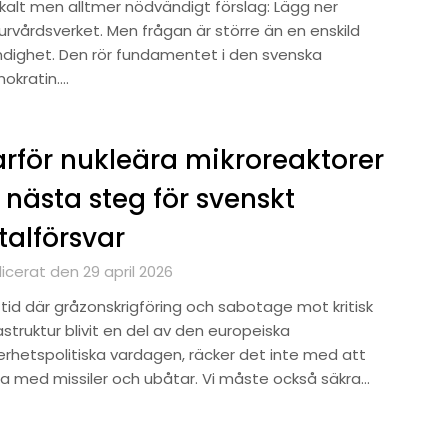
ikalt men alltmer nödvändigt förslag: Lägg ner
urvårdsverket. Men frågan är större än en enskild
dighet. Den rör fundamentet i den svenska
okratin….
rför nukleära mikroreaktorer
 nästa steg för svenskt
talförsvar
icerat den 29 april 2026
 tid där gråzonskrigföring och sabotage mot kritisk
astruktur blivit en del av den europeiska
erhetspolitiska vardagen, räcker det inte med att
ta med missiler och ubåtar. Vi måste också säkra…