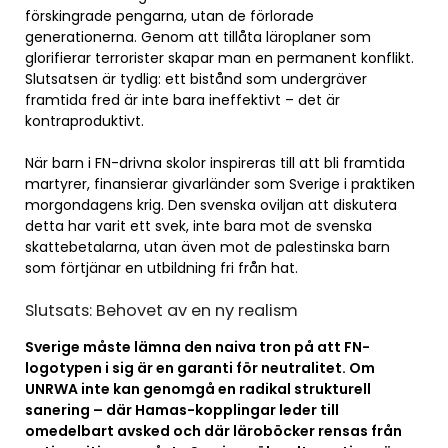
förskingrade pengarna, utan de förlorade
generationerna. Genom att tillåta läroplaner som
glorifierar terrorister skapar man en permanent konflikt.
Slutsatsen är tydlig: ett bistånd som undergräver
framtida fred är inte bara ineffektivt – det är
kontraproduktivt.
När barn i FN-drivna skolor inspireras till att bli framtida
martyrer, finansierar givarländer som Sverige i praktiken
morgondagens krig. Den svenska oviljan att diskutera
detta har varit ett svek, inte bara mot de svenska
skattebetalarna, utan även mot de palestinska barn
som förtjänar en utbildning fri från hat.
Slutsats: Behovet av en ny realism
Sverige måste lämna den naiva tron på att FN-
logotypen i sig är en garanti för neutralitet. Om
UNRWA inte kan genomgå en radikal strukturell
sanering – där Hamas-kopplingar leder till
omedelbart avsked och där läroböcker rensas från