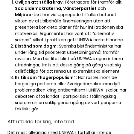
Oviljan att ställa krav:
Företrädare för framför allt
Socialdemokraterna, Vänsterpartiet
och
Miljöpartiet
har vid upprepade tillfällen betonat
vikten av att bibehålla finansieringen utan att
presentera konkreta planer för hur infiltrationen ska
motverkas. Argumentet har varit att ”alternativ
saknas”, vilket i praktiken gett UNRWA carte blanche.
Bistånd som dogm:
Svenska biståndsministrar har
under lång tid prioriterat utbetalningsmål framför
revision. Man har litat blint på UNRWA:s egna interna
utredningar, trots att dessa gång på gång visat sig
otillräckliga för att rensa ut extremistiska element.
Kritik som ”högerpopulism”:
När röster inom de
borgerliga partierna eller Sverigedemokraterna lyft
problematiken kring antisemitism i UNRWA-skolor, har
debatten ofta landat i partipolitiskt ställningskrig
snarare än en saklig genomgång av vart pengarna
faktiskt går.
Att utbilda för krig, inte fred
Det mest allvarliga med UNRWA:s förfall är inte de