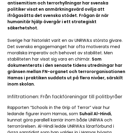
antisemitism och terrorhyllningar har svenska
politiker visat en anmärkningsvärd ovilja att
ifrågasätta det svenska stödet. Frågan är när
humanitär hjälp övergår i ett strategiskt
säkerhetshot.
Sverige har historiskt varit en av UNRWA:s största givare.
Det svenska engagemanget har ofta motiverats med
moraliska imperativ och behovet av stabilitet. Men
stabiliteten har visat sig vara en chimär.
Som
dokumenterats i den senaste tidens utredningar har
gränsen mellan FN-organet och terrororganisationen
Hamas i praktiken suddats ut på flera nivåer, särskilt
inom skolan.
Infiltrationen: Från fackföreningar till politbyråer
Rapporten ”Schools in the Grip of Terror” visar hur
ledande figurer inom Hamas, som
Suhail Al-Hindi
,
kunnat göra parallell karriär inom både UNRWA och
terrorrörelsen. Al-Hindi ledde UNRWA:s lärarförbund i
Gaza samtidigt som han valdes in i Hamas högsta