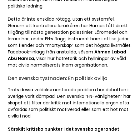
politiska ledning.
Detta är inte enskilda rötägg, utan ett systemfel.
Genom att kontrollera lärarkåren har Hamas fått direkt
tillgång till nästa generation palestinier. Läromedel och
lärare har, under FN:s flagg, instruerat barn i att se judar
som fiender och ”martyrskap” som det högsta livsmålet.
Facebook-inlägg från anställda, såsom
Ahmed Labad
Abu Hamza
, visar hur hatretorik och hyllningar av våld
mot civila normaliserats inom organisationen.
Den svenska tystnaden: En politisk ovilja
Trots dessa väldokumenterade problem har debatten i
Sverige varit dämpad. Den svenska ”FN-vänligheten” har
skapat ett filter där kritik mot internationella organ ofta
avfärdas som politiskt motiverad eller som ett hot mot
civila i nöd.
Särskilt kritiska punkter i det svenska agerandet: